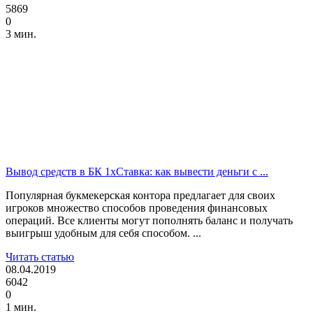
5869
0
3 мин.
Вывод средств в БК 1хСтавка: как вывести деньги с ...
Популярная букмекерская контора предлагает для своих
игроков множество способов проведения финансовых
операций. Все клиенты могут пополнять баланс и получать
выигрыш удобным для себя способом. ...
Читать статью
08.04.2019
6042
0
1 мин.