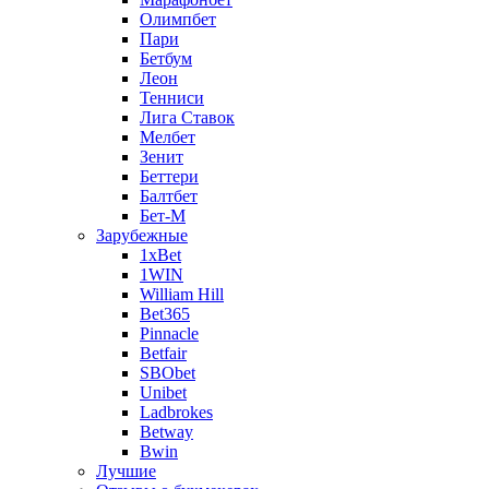
Олимпбет
Пари
Бетбум
Леон
Тенниси
Лига Ставок
Мелбет
Зенит
Беттери
Балтбет
Бет-М
Зарубежные
1xBet
1WIN
William Hill
Bet365
Pinnacle
Betfair
SBObet
Unibet
Ladbrokes
Betway
Bwin
Лучшие