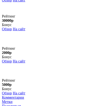
Обзор
На сайт
Рейтинг
30000р
Бонус
Обзор
На сайт
Рейтинг
2000р
Бонус
Обзор
На сайт
Рейтинг
5000р
Бонус
Обзор
На сайт
Комментарии
Метки
Поделиться