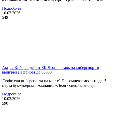
Подробнее
10.03.2026
548
Акция Киберлидер от БК Леон – ставь на киберспорт и
выигрывай фрибет до 30000
Любители киберспорта на месте? Не сомневаемся, что да. 5
марта букмекерская компания «Леон» специально для ...
Подробнее
10.03.2026
590