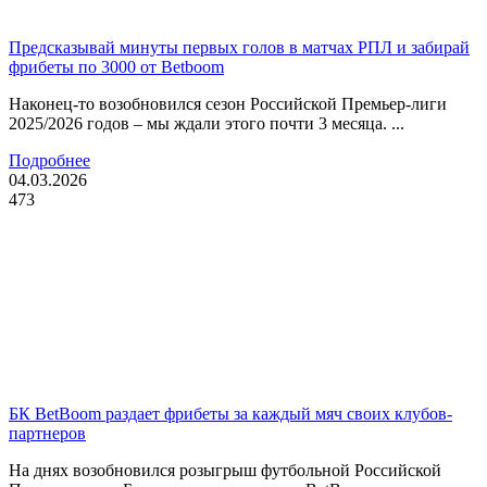
Предсказывай минуты первых голов в матчах РПЛ и забирай
фрибеты по 3000 от Betboom
Наконец-то возобновился сезон Российской Премьер-лиги
2025/2026 годов – мы ждали этого почти 3 месяца. ...
Подробнее
04.03.2026
473
БК BetBoom раздает фрибеты за каждый мяч своих клубов-
партнеров
На днях возобновился розыгрыш футбольной Российской