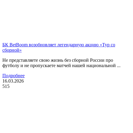
БК BetBoom возобновляет легендарную акцию «Тур со
сборной»
Не представляете свою жизнь без сборной России про
футболу и не пропускаете матчей нашей национальной ...
Подробнее
16.03.2026
515