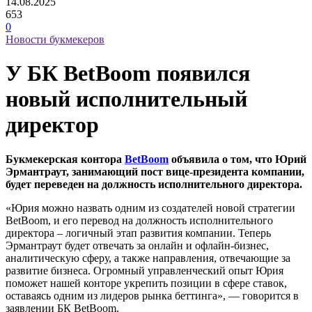
14.08.2025
653
0
Новости букмекеров
У БК BetBoom появился
новый исполнительный
директор
Букмекерская контора
BetBoom
объявила о том, что Юрий
Эрмантраут, занимающий пост вице-президента компании,
будет переведен на должность исполнительного директора.
«Юрия можно назвать одним из создателей новой стратегии
BetBoom, и его перевод на должность исполнительного
директора – логичный этап развития компании. Теперь
Эрмантраут будет отвечать за онлайн и офлайн-бизнес,
аналитическую сферу, а также направления, отвечающие за
развитие бизнеса. Огромный управленческий опыт Юрия
поможет нашей конторе укрепить позиции в сфере ставок,
оставаясь одним из лидеров рынка беттинга», — говорится в
заявлении БК BetBoom.