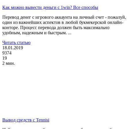
Как можно вывести деньги с 1win? Все способы
Перевод денег с игрового аккаунта на личный счет - пожалуй,
один из важнейших аспектов в любой букмекерской онлайн-
конторе. Процесс перевода должен быть максимально
удобным, надежным и быстрым. ...
Читать статью
18.01.2019
9374
19
2 мин.
Вывод средств с Tennisi