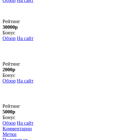
Обзор
На сайт
Рейтинг
30000р
Бонус
Обзор
На сайт
Рейтинг
2000р
Бонус
Обзор
На сайт
Рейтинг
5000р
Бонус
Обзор
На сайт
Комментарии
Метки
Поделиться