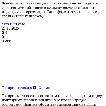
Фонбет лайв ставки сегодня — это возможность следить за
спортивными событиями в реальном времени и заключать
пари прямо во время игры. Такой формат особенно популярен
среди активных игроков, ...
Читать статью
28.10.2025
661
0
3 мин.
Экспресс-ставки в БК Олимп
Экспрессы относятся к основным типам пари и одним из двух
популярных направлений игры у бетторов наряду с
ординарами. Правила оформления данной ставки в Olimp