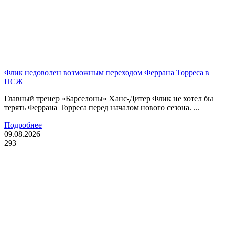
Флик недоволен возможным переходом Феррана Торреса в
ПСЖ
Главный тренер «Барселоны» Ханс-Дитер Флик не хотел бы
терять Феррана Торреса перед началом нового сезона. ...
Подробнее
09.08.2026
293