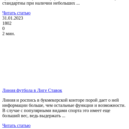
стандартны при наличии небольших ...
Читать статью
31.01.2023
1802
0
2 мин.
Линия футбола в Лиге Ставок
Линия и роспись в букмекерской конторе порой дает о ней
информации больше, чем остальные функции и возможности.
В случае с популярными видами спорта это имеет еще
больший вес, ведь выдержать ...
Читать статью