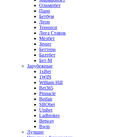
Олимпбет
Пари
Бетбум
Леон
Тенниси
Лига Ставок
Мелбет
Зенит
Беттери
Балтбет
Бет-М
Зарубежные
1xBet
1WIN
William Hill
Bet365
Pinnacle
Betfair
SBObet
Unibet
Ladbrokes
Betway
Bwin
Лучшие