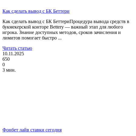
Как сделать вывод с БК Беттери
Как сделать вывод с БК БеттериПроцедура вывода средств в
букмекерской конторе Bettery — важный этап для любого
игрока. Знание доступных методов, сроков зачисления и
лимитов помогает быстро ...
Читать статью
10.11.2025
650
0
3 мин.
Фонбет лайв ставки сегодня