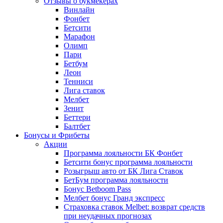
Отзывы о букмекерах
Винлайн
Фонбет
Бетсити
Марафон
Олимп
Пари
Бетбум
Леон
Тенниси
Лига ставок
Мелбет
Зенит
Беттери
Балтбет
Бонусы и Фрибеты
Акции
Программа лояльности БК Фонбет
Бетсити бонус программа лояльности
Розыгрыш авто от БК Лига Ставок
БетБум программа лояльности
Бонус Betboom Pass
Мелбет бонус Гранд экспресс
Страховка ставок Melbet: возврат средств
при неудачных прогнозах