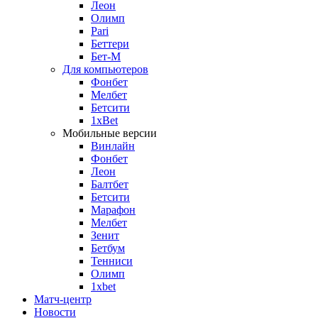
Леон
Олимп
Pari
Беттери
Бет-М
Для компьютеров
Фонбет
Мелбет
Бетсити
1xBet
Мобильные версии
Винлайн
Фонбет
Леон
Балтбет
Бетсити
Марафон
Мелбет
Зенит
Бетбум
Тенниси
Олимп
1xbet
Матч-центр
Новости