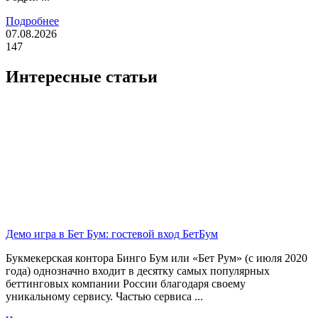
Подробнее
07.08.2026
147
Интересные статьи
Демо игра в Бет Бум: гостевой вход БетБум
Букмекерская контора Бинго Бум или «Бет Рум» (с июля 2020
года) однозначно входит в десятку самых популярных
беттинговых компании России благодаря своему
уникальному сервису. Частью сервиса ...