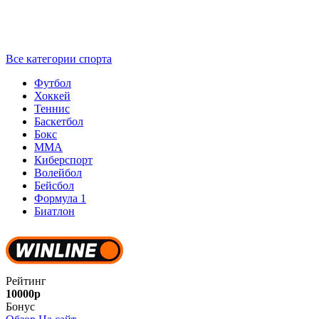
Все категории спорта
Футбол
Хоккей
Теннис
Баскетбол
Бокс
ММА
Киберспорт
Волейбол
Бейсбол
Формула 1
Биатлон
Рейтинг
10000р
Бонус