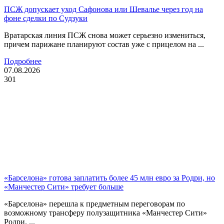
ПСЖ допускает уход Сафонова или Шевалье через год на
фоне сделки по Судзуки
Вратарская линия ПСЖ снова может серьезно измениться,
причем парижане планируют состав уже с прицелом на ...
Подробнее
07.08.2026
301
«Барселона» готова заплатить более 45 млн евро за Родри, но
«Манчестер Сити» требует больше
«Барселона» перешла к предметным переговорам по
возможному трансферу полузащитника «Манчестер Сити»
Родри. ...