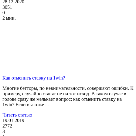
28.12.2020
3051
0
2 мин.
Как отменить ставку на 1win?
Многие бетторы, по невнимательности, совершают ошибки. К
примеру, случайно ставят не на тот исход. В таком случае в
голове сразу же мелькает вопрос: как отменить ставку на
1win? Если вы тоже ...
Читать статью
19.01.2019
2772
3