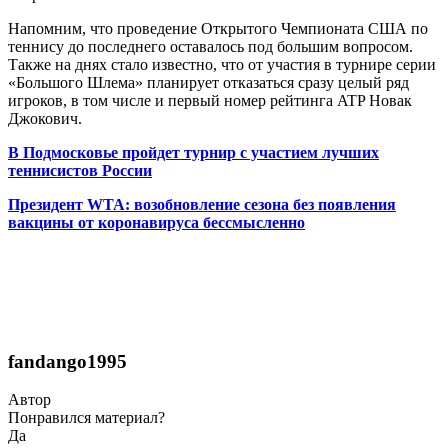
Напомним, что проведение Открытого Чемпионата США по
теннису до последнего оставалось под большим вопросом.
Также на днях стало известно, что от участия в турнире серии
«Большого Шлема» планирует отказаться сразу целый ряд
игроков, в том числе и первый номер рейтинга ATP Новак
Джокович.
В Подмосковье пройдет турнир с участием лучших
теннисистов России
Президент WTA: возобновление сезона без появления
вакцины от коронавируса бессмысленно
fandango1995
Автор
Понравился материал?
Да