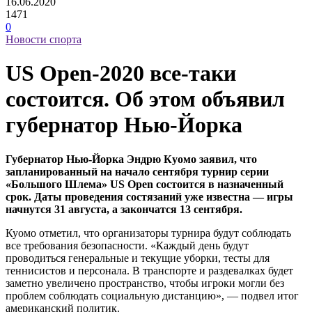
16.06.2020
1471
0
Новости спорта
US Open-2020 все-таки
состоится. Об этом объявил
губернатор Нью-Йорка
Губернатор Нью-Йорка Эндрю Куомо заявил, что
запланированный на начало сентября турнир серии
«Большого Шлема» US Open состоится в назначенный
срок. Даты проведения состязаний уже известна — игры
начнутся 31 августа, а закончатся 13 сентября.
Куомо отметил, что организаторы турнира будут соблюдать
все требования безопасности. «Каждый день будут
проводиться генеральные и текущие уборки, тесты для
теннисистов и персонала. В транспорте и раздевалках будет
заметно увеличено пространство, чтобы игроки могли без
проблем соблюдать социальную дистанцию», — подвел итог
американский политик.