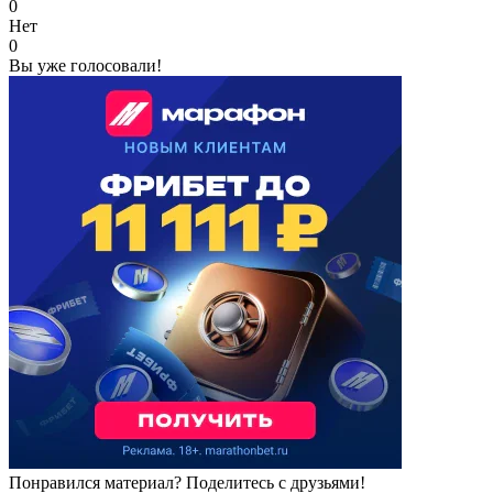
0
Нет
0
Вы уже голосовали!
Понравился материал? Поделитесь с друзьями!