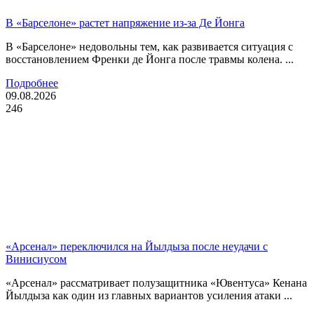
В «Барселоне» растет напряжение из-за Де Йонга
В «Барселоне» недовольны тем, как развивается ситуация с
восстановлением Френки де Йонга после травмы колена. ...
Подробнее
09.08.2026
246
«Арсенал» переключился на Йылдыза после неудачи с
Винисиусом
«Арсенал» рассматривает полузащитника «Ювентуса» Кенана
Йылдыза как один из главных вариантов усиления атаки ...