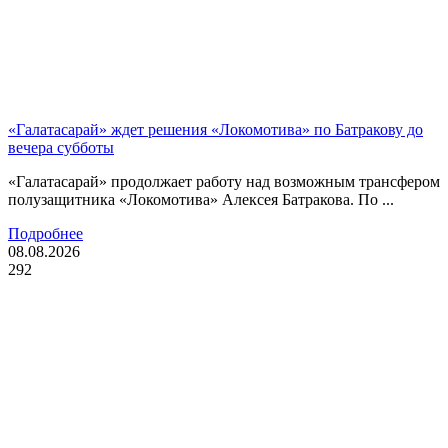
«Галатасарай» ждет решения «Локомотива» по Батракову до
вечера субботы
«Галатасарай» продолжает работу над возможным трансфером
полузащитника «Локомотива» Алексея Батракова. По ...
Подробнее
08.08.2026
292