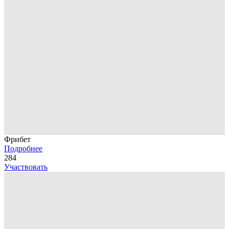
Фрибет
Подробнее
284
Участвовать