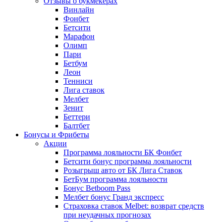
Отзывы о букмекерах
Винлайн
Фонбет
Бетсити
Марафон
Олимп
Пари
Бетбум
Леон
Тенниси
Лига ставок
Мелбет
Зенит
Беттери
Балтбет
Бонусы и Фрибеты
Акции
Программа лояльности БК Фонбет
Бетсити бонус программа лояльности
Розыгрыш авто от БК Лига Ставок
БетБум программа лояльности
Бонус Betboom Pass
Мелбет бонус Гранд экспресс
Страховка ставок Melbet: возврат средств
при неудачных прогнозах