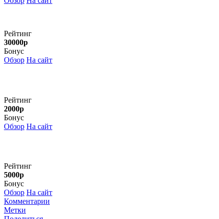
Обзор
На сайт
Рейтинг
30000р
Бонус
Обзор
На сайт
Рейтинг
2000р
Бонус
Обзор
На сайт
Рейтинг
5000р
Бонус
Обзор
На сайт
Комментарии
Метки
Поделиться