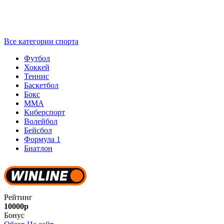
Все категории спорта
Футбол
Хоккей
Теннис
Баскетбол
Бокс
ММА
Киберспорт
Волейбол
Бейсбол
Формула 1
Биатлон
Рейтинг
10000р
Бонус