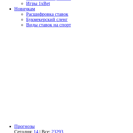
Игры 1xBet
Новичкам
Расшифровка ставок
Букмекерский сленг
Виды ставок на спорт
Прогнозы
Сегодня:
14
| Все:
23293