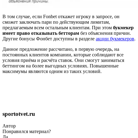
В том случае, если Fonbet откажет игроку в запросе, он
сможет заключать пари по действующим лимитам,
предлагаемым всем остальным клиентам. При этом
букмекер
имеет право отказывать бетторам
без объяснения причин.
Другие бонусы Фонбет доступны в разделе
акции букмекеров
.
Данное предложение рассчитано, в первую очередь, на
постоянных клиентов компании, которые соблюдают все
условия приёма и расчёта ставок. Они смогут заниматься
беттингом на более выгодных условиях. Повышенные
максимумы являются одним из таких условий.
sportotvet.ru
Автор
Понравился материал?
Да