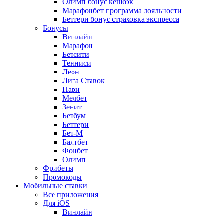
Олимп бонус кешбэк
Марафонбет программа лояльности
Беттери бонус страховка экспресса
Бонусы
Винлайн
Марафон
Бетсити
Тенниси
Леон
Лига Ставок
Пари
Мелбет
Зенит
Бетбум
Беттери
Бет-М
Балтбет
Фонбет
Олимп
Фрибеты
Промокоды
Мобильные ставки
Все приложения
Для iOS
Винлайн