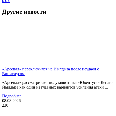
0
0
0
Другие новости
«Арсенал» переключился на Йылдыза после неудачи с
Винисиусом
«Арсенал» рассматривает полузащитника «Ювентуса» Кенана
Йылдыза как один из главных вариантов усиления атаки ...
Подробнее
08.08.2026
230