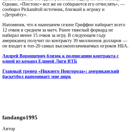
Однако, «Пистонс» все же не собираются его отчислять», —
сообщил Pickandroll источник, близкий к игроку и
«Детройту».
Напомним, что в нынешнем сезоне Гриффин набирает всего
12 очков в среднем за матч. Ранее тяжелый форвард не
набирал менее 15 очков за игру. В следующем году
американец получит по контракту 39 миллионов долларов —
он входит в топ-20 самых высокооплачиваемых игроков НБА.
Андрей Воронцевич близок к подписанию контракта с
одной из команд Единой Лиги ВТБ
Главный тренер «Нижнего Новгорода»: американский
баскетбол напоминает мне цирк
fandango1995
Автор