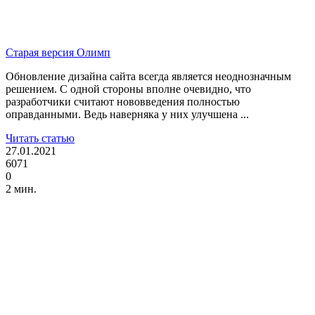
Старая версия Олимп
Обновление дизайна сайта всегда является неоднозначным
решением. С одной стороны вполне очевидно, что
разработчики считают нововведения полностью
оправданными. Ведь наверняка у них улучшена ...
Читать статью
27.01.2021
6071
0
2 мин.