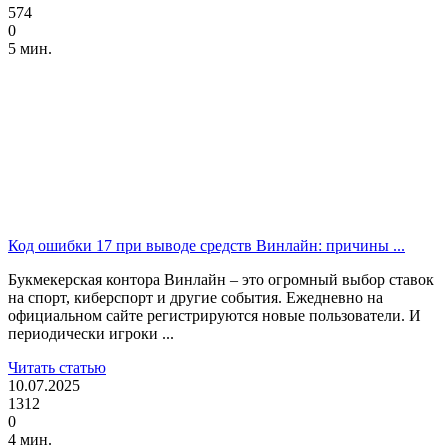
574
0
5 мин.
Код ошибки 17 при выводе средств Винлайн: причины ...
Букмекерская контора Винлайн – это огромный выбор ставок
на спорт, киберспорт и другие события. Ежедневно на
официальном сайте регистрируются новые пользователи. И
периодически игроки ...
Читать статью
10.07.2025
1312
0
4 мин.