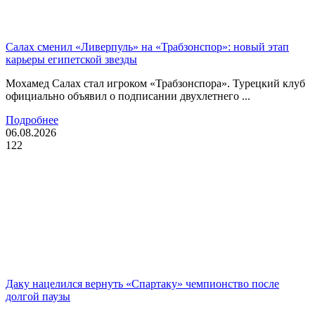
Салах сменил «Ливерпуль» на «Трабзонспор»: новый этап
карьеры египетской звезды
Мохамед Салах стал игроком «Трабзонспора». Турецкий клуб
официально объявил о подписании двухлетнего ...
Подробнее
06.08.2026
122
Даку нацелился вернуть «Спартаку» чемпионство после
долгой паузы