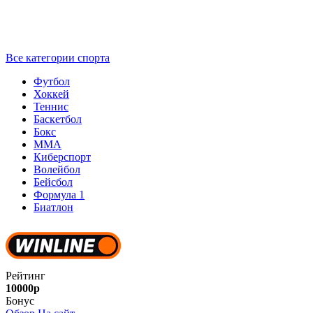
Все категории спорта
Футбол
Хоккей
Теннис
Баскетбол
Бокс
ММА
Киберспорт
Волейбол
Бейсбол
Формула 1
Биатлон
Рейтинг
10000р
Бонус