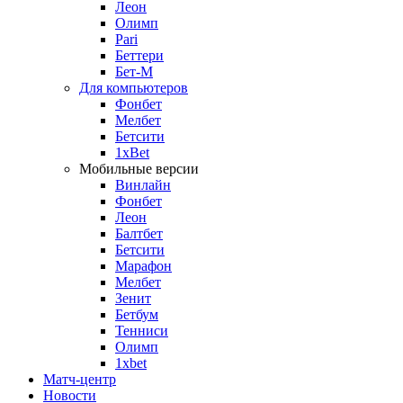
Леон
Олимп
Pari
Беттери
Бет-М
Для компьютеров
Фонбет
Мелбет
Бетсити
1xBet
Мобильные версии
Винлайн
Фонбет
Леон
Балтбет
Бетсити
Марафон
Мелбет
Зенит
Бетбум
Тенниси
Олимп
1xbet
Матч-центр
Новости