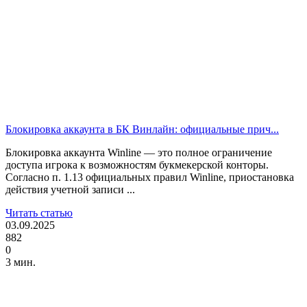
Блокировка аккаунта в БК Винлайн: официальные прич...
Блокировка аккаунта Winline — это полное ограничение
доступа игрока к возможностям букмекерской конторы.
Согласно п. 1.13 официальных правил Winline, приостановка
действия учетной записи ...
Читать статью
03.09.2025
882
0
3 мин.