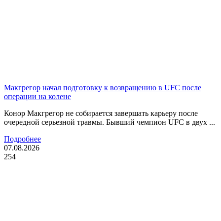
Макгрегор начал подготовку к возвращению в UFC после
операции на колене
Конор Макгрегор не собирается завершать карьеру после
очередной серьезной травмы. Бывший чемпион UFC в двух ...
Подробнее
07.08.2026
254