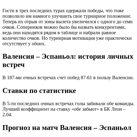
Гости в трех последних турах одержали победы, что тоже
позволило им намного улучшить свое турнирное положение.
Теперь их отрыв от зоны вылета увеличился с одного до семи
очков. Соперников можно было бы назвать конкурентами,
ведь они находятся рядом в таблице и набрали равное
количество очков. Но турнирная мотивация уже практически
отсутствует у обоих.
Валенсия – Эспаньол: история личных
встреч
В 187-ми очных встречах счет побед 87-61 в пользу Валенсии.
Ставки по статистике
В 5-ти последних очных встречах голы забивали обе команды.
Лучший коэффициент на ставку «обе забьют» в БК Леон –
2.04.
Прогноз на матч Валенсия – Эспаньол