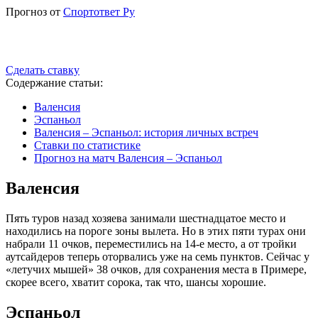
Прогноз от
Спортответ Ру
Сделать ставку
Содержание статьи:
Валенсия
Эспаньол
Валенсия – Эспаньол: история личных встреч
Ставки по статистике
Прогноз на матч Валенсия – Эспаньол
Валенсия
Пять туров назад хозяева занимали шестнадцатое место и
находились на пороге зоны вылета. Но в этих пяти турах они
набрали 11 очков, переместились на 14-е место, а от тройки
аутсайдеров теперь оторвались уже на семь пунктов. Сейчас у
«летучих мышей» 38 очков, для сохранения места в Примере,
скорее всего, хватит сорока, так что, шансы хорошие.
Эспаньол