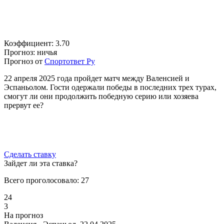
Коэффициент:
3.70
Прогноз:
ничья
Прогноз от
Спортответ Ру
22 апреля 2025 года пройдет матч между Валенсией и
Эспаньолом. Гости одержали победы в последних трех турах,
смогут ли они продолжить победную серию или хозяева
прервут ее?
Сделать ставку
Зайдет ли эта ставка?
Всего проголосовало:
27
24
3
На прогноз