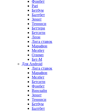
Фонбет
Pari
Бетбум
Балтбет
Зенит
Тенниси
Беттери
Бетсити
Леон
Лига ставок
Марафон
Мелбет
Олимп
Бет-М
Для Android
Лига ставок
Марафон
Мелбет
Бетсити
Фонбет
Винлайн
Зенит
Тенниси
Бетбум
Балтбет