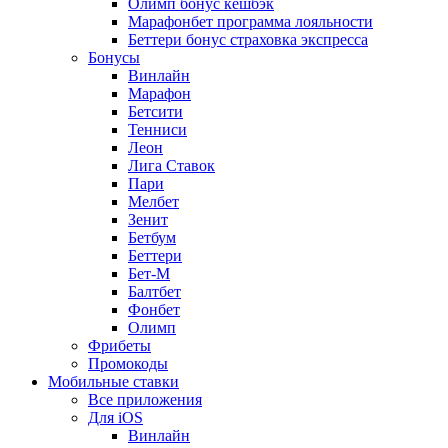
Олимп бонус кешбэк
Марафонбет программа лояльности
Беттери бонус страховка экспресса
Бонусы
Винлайн
Марафон
Бетсити
Тенниси
Леон
Лига Ставок
Пари
Мелбет
Зенит
Бетбум
Беттери
Бет-М
Балтбет
Фонбет
Олимп
Фрибеты
Промокоды
Мобильные ставки
Все приложения
Для iOS
Винлайн