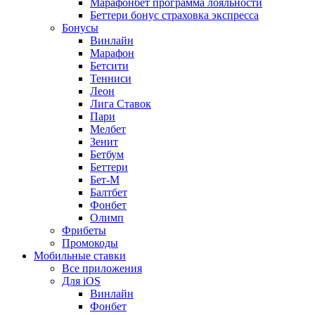
Марафонбет программа лояльности
Беттери бонус страховка экспресса
Бонусы
Винлайн
Марафон
Бетсити
Тенниси
Леон
Лига Ставок
Пари
Мелбет
Зенит
Бетбум
Беттери
Бет-М
Балтбет
Фонбет
Олимп
Фрибеты
Промокоды
Мобильные ставки
Все приложения
Для iOS
Винлайн
Фонбет