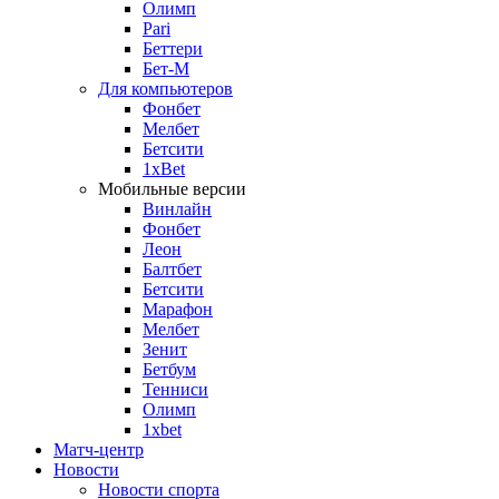
Олимп
Pari
Беттери
Бет-М
Для компьютеров
Фонбет
Мелбет
Бетсити
1xBet
Мобильные версии
Винлайн
Фонбет
Леон
Балтбет
Бетсити
Марафон
Мелбет
Зенит
Бетбум
Тенниси
Олимп
1xbet
Матч-центр
Новости
Новости спорта