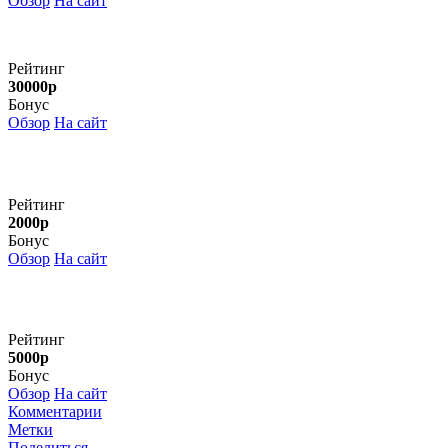
Обзор
На сайт
Рейтинг
30000р
Бонус
Обзор
На сайт
Рейтинг
2000р
Бонус
Обзор
На сайт
Рейтинг
5000р
Бонус
Обзор
На сайт
Комментарии
Метки
Поделиться