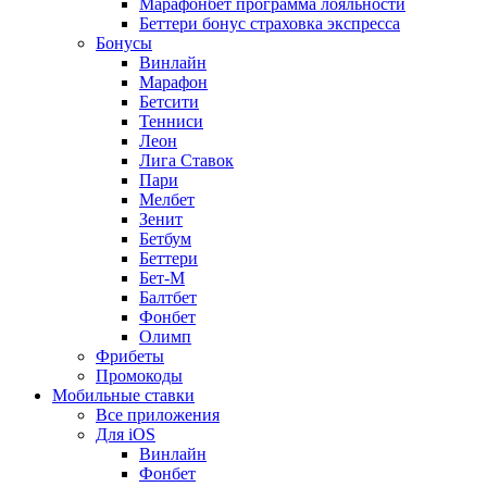
Марафонбет программа лояльности
Беттери бонус страховка экспресса
Бонусы
Винлайн
Марафон
Бетсити
Тенниси
Леон
Лига Ставок
Пари
Мелбет
Зенит
Бетбум
Беттери
Бет-М
Балтбет
Фонбет
Олимп
Фрибеты
Промокоды
Мобильные ставки
Все приложения
Для iOS
Винлайн
Фонбет