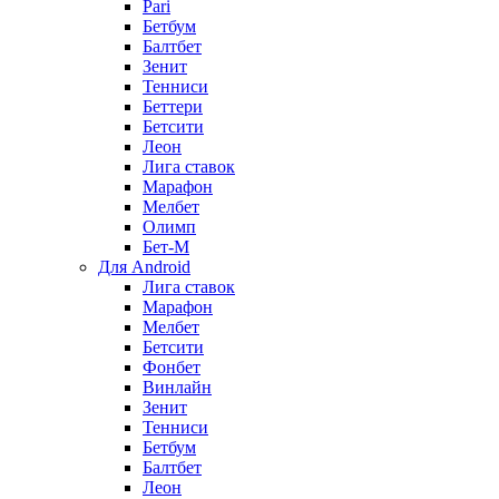
Pari
Бетбум
Балтбет
Зенит
Тенниси
Беттери
Бетсити
Леон
Лига ставок
Марафон
Мелбет
Олимп
Бет-М
Для Android
Лига ставок
Марафон
Мелбет
Бетсити
Фонбет
Винлайн
Зенит
Тенниси
Бетбум
Балтбет
Леон