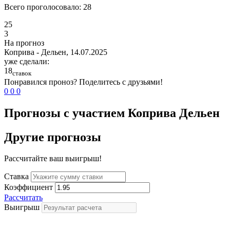
Всего проголосовало:
28
25
3
На прогноз
Коприва - Дельен, 14.07.2025
уже сделали:
18
ставок
Понравился проноз? Поделитесь с друзьями!
0
0
0
Прогнозы с участием
Коприва
Дельен
Другие прогнозы
Рассчитайте ваш выигрыш!
Ставка
Коэффициент
Рассчитать
Выигрыш