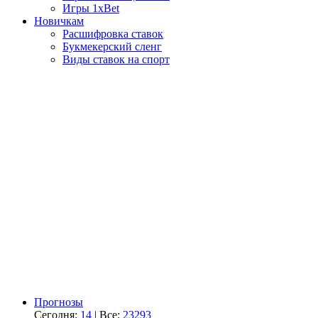
Игры 1xBet
Новичкам
Расшифровка ставок
Букмекерский сленг
Виды ставок на спорт
Прогнозы
Сегодня:
14
| Все:
23293