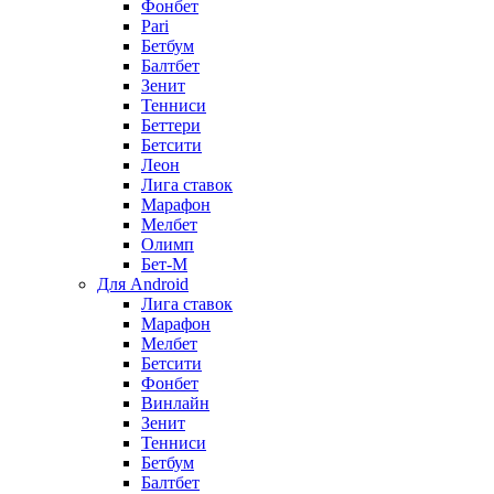
Фонбет
Pari
Бетбум
Балтбет
Зенит
Тенниси
Беттери
Бетсити
Леон
Лига ставок
Марафон
Мелбет
Олимп
Бет-М
Для Android
Лига ставок
Марафон
Мелбет
Бетсити
Фонбет
Винлайн
Зенит
Тенниси
Бетбум
Балтбет