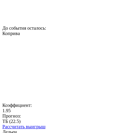
До события осталось:
Коприва
Коэффициент:
1.95
Прогноз:
ТБ (22.5)
Рассчитать выигрыш
Дельен