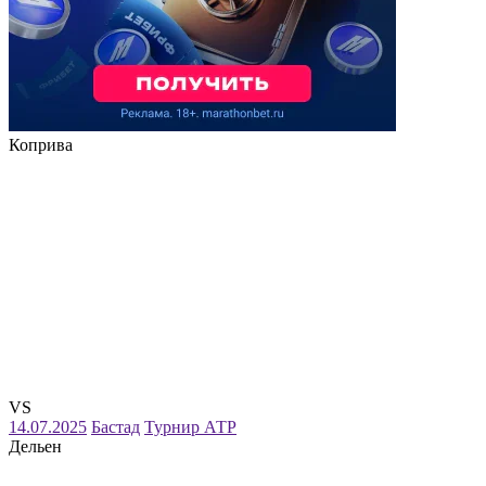
Коприва
VS
14.07.2025
Бастад
Турнир АТР
Дельен