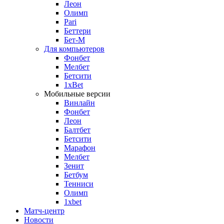
Леон
Олимп
Pari
Беттери
Бет-М
Для компьютеров
Фонбет
Мелбет
Бетсити
1xBet
Мобильные версии
Винлайн
Фонбет
Леон
Балтбет
Бетсити
Марафон
Мелбет
Зенит
Бетбум
Тенниси
Олимп
1xbet
Матч-центр
Новости