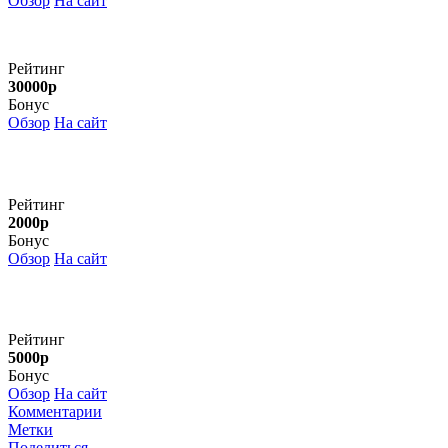
Обзор
На сайт
Рейтинг
30000р
Бонус
Обзор
На сайт
Рейтинг
2000р
Бонус
Обзор
На сайт
Рейтинг
5000р
Бонус
Обзор
На сайт
Комментарии
Метки
Поделиться