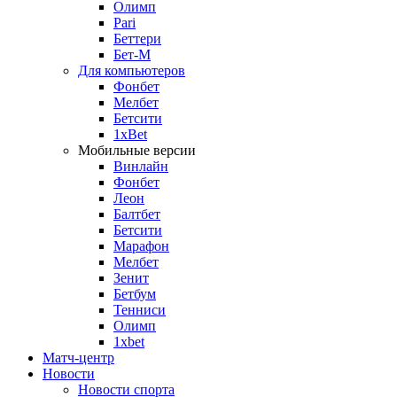
Олимп
Pari
Беттери
Бет-М
Для компьютеров
Фонбет
Мелбет
Бетсити
1xBet
Мобильные версии
Винлайн
Фонбет
Леон
Балтбет
Бетсити
Марафон
Мелбет
Зенит
Бетбум
Тенниси
Олимп
1xbet
Матч-центр
Новости
Новости спорта