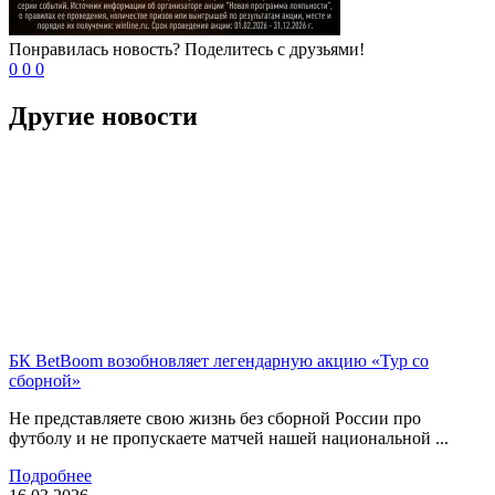
Понравилась новость? Поделитесь с друзьями!
0
0
0
Другие новости
БК BetBoom возобновляет легендарную акцию «Тур со
сборной»
Не представляете свою жизнь без сборной России про
футболу и не пропускаете матчей нашей национальной ...
Подробнее