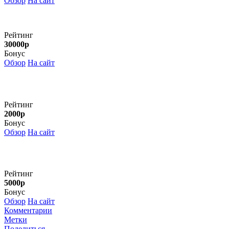
Обзор
На сайт
Рейтинг
30000р
Бонус
Обзор
На сайт
Рейтинг
2000р
Бонус
Обзор
На сайт
Рейтинг
5000р
Бонус
Обзор
На сайт
Комментарии
Метки
Поделиться