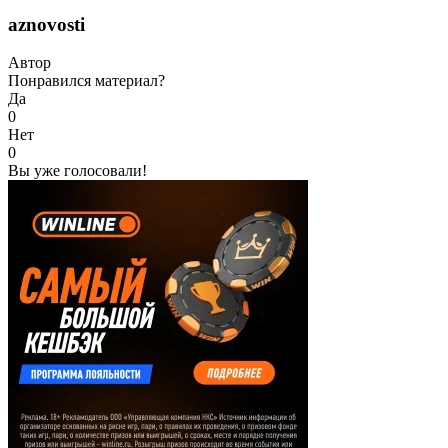
aznovosti
Автор
Понравился материал?
Да
0
Нет
0
Вы уже голосовали!