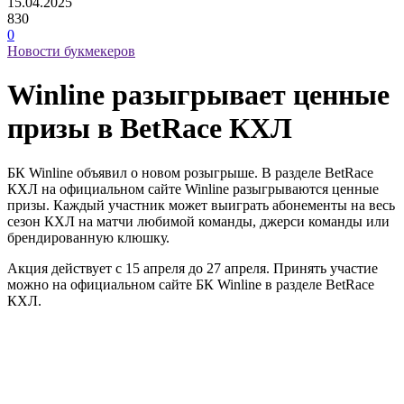
15.04.2025
830
0
Новости букмекеров
Winline разыгрывает ценные
призы в BetRace КХЛ
БК Winline объявил о новом розыгрыше. В разделе BetRace
КХЛ на официальном сайте Winline разыгрываются ценные
призы. Каждый участник может выиграть абонементы на весь
сезон КХЛ на матчи любимой команды, джерси команды или
брендированную клюшку.
Акция действует с 15 апреля до 27 апреля. Принять участие
можно на официальном сайте БК Winline в разделе BetRace
КХЛ.