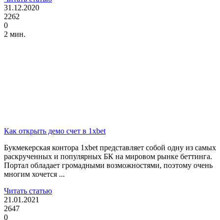
31.12.2020
2262
0
2 мин.
Как открыть демо счет в 1xbet
Букмекерская контора 1xbet представляет собой одну из самых
раскрученных и популярных БК на мировом рынке беттинга.
Портал обладает громадными возможностями, поэтому очень
многим хочется ...
Читать статью
21.01.2021
2647
0