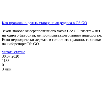
Как правильно делать ставку на андердога в CS:GO
Закон любого киберспортивного матча CS: GO гласит – нет
ни одного фаворита, не проигрывавшего явным андердогам.
Если периодически держать в голове это правило, то ставки
на киберспорт CS: GO ...
Читать статью
30.07.2020
1138
0
3 мин.