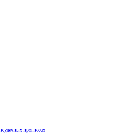
 неудачных прогнозах