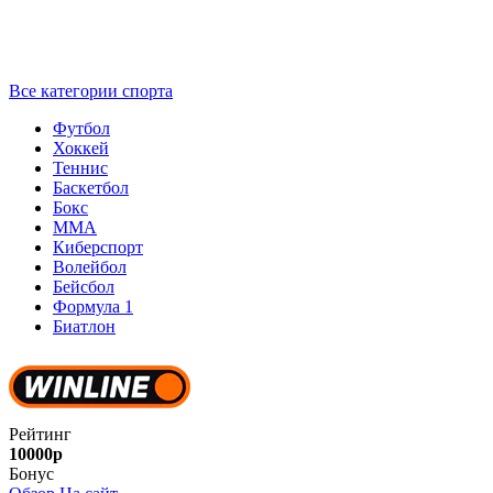
Все категории спорта
Футбол
Хоккей
Теннис
Баскетбол
Бокс
ММА
Киберспорт
Волейбол
Бейсбол
Формула 1
Биатлон
Рейтинг
10000р
Бонус