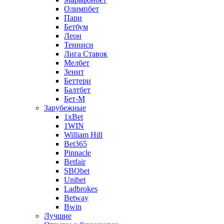
Олимпбет
Пари
Бетбум
Леон
Тенниси
Лига Ставок
Мелбет
Зенит
Беттери
Балтбет
Бет-М
Зарубежные
1xBet
1WIN
William Hill
Bet365
Pinnacle
Betfair
SBObet
Unibet
Ladbrokes
Betway
Bwin
Лучшие