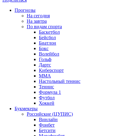
Прогнозы
На сегодня
На завтра
По видам спорта
Баскетбол
Бейсбол
Биатлон
Бокс
Волейбол
Гольф
Дартс
Киберспорт
ММА
Настольный теннис
Теннис
Формула 1
Футбол
Хоккей
Букмекеры
Российские (ЦУПИС)
Винлайн
Фонбет
Бетсити
Марафонбет