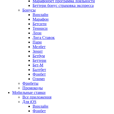
Марафонбет программа лояльности
Беттери бонус страховка экспресса
Бонусы
Винлайн
Марафон
Бетсити
Тенниси
Леон
Лига Ставок
Пари
Мелбет
Зенит
Бетбум
Беттери
Бет-М
Балтбет
Фонбет
Олимп
Фрибеты
Промокоды
Мобильные ставки
Все приложения
Для iOS
Винлайн
Фонбет