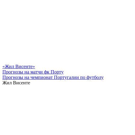
«Жил Висенте»
Прогнозы на матчи фк Порту
Прогнозы на чемпионат Португалии по футболу
Жил Висенте