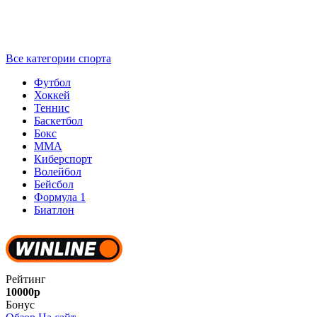
Все категории спорта
Футбол
Хоккей
Теннис
Баскетбол
Бокс
ММА
Киберспорт
Волейбол
Бейсбол
Формула 1
Биатлон
Рейтинг
10000р
Бонус