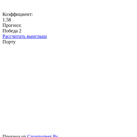
Коэффициент:
1.58
Прогноз:
Победа 2
Рассчитать выигрыш
Порту
Прогноз от
Спортответ Ру