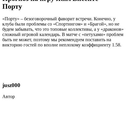
Порту
«Порту» – безоговорочный фаворит встречи. Конечно, у
клуба были проблемы со «Спортингом» и «Брагой», но не
будем забывать, что это топовые коллективы, а у «драконов»
сложный игровой календарь. В матче с «петухами» проблем
быть не может, поэтому мы рекомендуем поставить на
викторию гостей по вполне неплохому коэффициенту 1.58.
jusz000
Автор