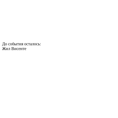
До события осталось:
Жил Висенте