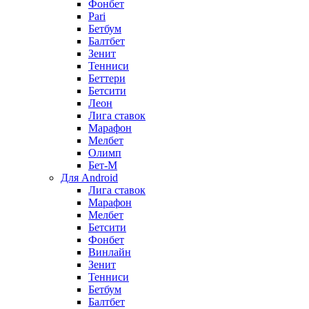
Фонбет
Pari
Бетбум
Балтбет
Зенит
Тенниси
Беттери
Бетсити
Леон
Лига ставок
Марафон
Мелбет
Олимп
Бет-М
Для Android
Лига ставок
Марафон
Мелбет
Бетсити
Фонбет
Винлайн
Зенит
Тенниси
Бетбум
Балтбет