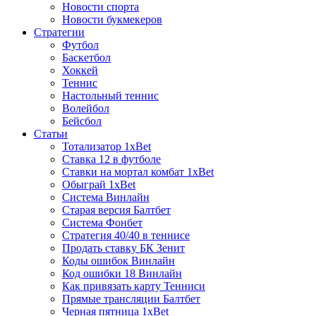
Новости спорта
Новости букмекеров
Стратегии
Футбол
Баскетбол
Хоккей
Теннис
Настольный теннис
Волейбол
Бейсбол
Статьи
Тотализатор 1хBet
Ставка 12 в футболе
Ставки на мортал комбат 1хBet
Обыграй 1хBet
Система Винлайн
Старая версия Балтбет
Система Фонбет
Стратегия 40/40 в теннисе
Продать ставку БК Зенит
Коды ошибок Винлайн
Код ошибки 18 Винлайн
Как привязать карту Тенниси
Прямые трансляции Балтбет
Черная пятница 1xBet