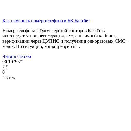
Как изменить номер телефона в БК Балтбет
Номер телефона в букмекерской конторе «Балтбет»
используется при регистрации, входе в личный кабинет,
верификации через ЦУПИС и получении одноразовых СМС-
кодов. Но ситуации, когда требуется ...
Читать статью
06.10.2025
721
0
4 мин.