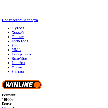
Все категории спорта
Футбол
Хоккей
Теннис
Баскетбол
Бокс
ММА
Киберспорт
Волейбол
Бейсбол
Формула 1
Биатлон
Рейтинг
10000р
Бонус