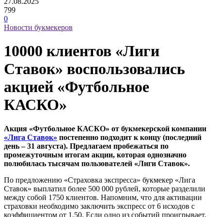
27.08.2025
799
0
Новости букмекеров
10000 клиентов «Лиги
Ставок» воспользовались
акцией «Футбольное
КАСКО»
Акция «Футбольное КАСКО» от букмекерской компании
«Лига Ставок»
постепенно подходит к концу (последний
день – 31 августа). Предлагаем пробежаться по
промежуточным итогам акции, которая однозначно
полюбилась тысячам пользователей «Лиги Ставок».
По предложению «Страховка экспресса» букмекер «Лига
Ставок» выплатил более 500 000 рублей, которые разделили
между собой 1750 клиентов. Напомним, что для активации
страховки необходимо заключить экспресс от 6 исходов с
коэффициентом от 1.50. Если одно из событий проигрывает,