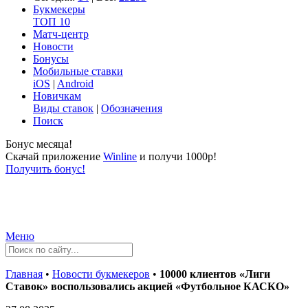
Букмекеры
ТОП 10
Матч-центр
Новости
Бонусы
Мобильные ставки
iOS
|
Android
Новичкам
Виды ставок
|
Обозначения
Поиск
Бонус месяца!
Скачай приложение
Winline
и получи 1000р!
Получить бонус!
Меню
Главная
•
Новости букмекеров
•
10000 клиентов «Лиги
Ставок» воспользовались акцией «Футбольное КАСКО»