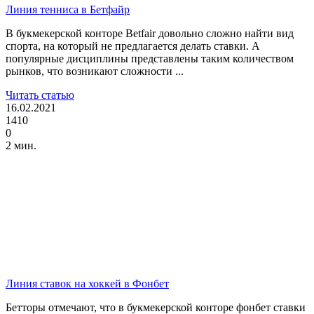
Линия тенниса в Бетфайр
В букмекерской конторе Betfair довольно сложно найти вид
спорта, на который не предлагается делать ставки. А
популярные дисциплины представлены таким количеством
рынков, что возникают сложности ...
Читать статью
16.02.2021
1410
0
2 мин.
Линия ставок на хоккей в Фонбет
Бетторы отмечают, что в букмекерской конторе фонбет ставки