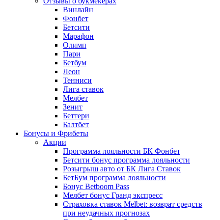
Отзывы о букмекерах
Винлайн
Фонбет
Бетсити
Марафон
Олимп
Пари
Бетбум
Леон
Тенниси
Лига ставок
Мелбет
Зенит
Беттери
Балтбет
Бонусы и Фрибеты
Акции
Программа лояльности БК Фонбет
Бетсити бонус программа лояльности
Розыгрыш авто от БК Лига Ставок
БетБум программа лояльности
Бонус Betboom Pass
Мелбет бонус Гранд экспресс
Страховка ставок Melbet: возврат средств
при неудачных прогнозах