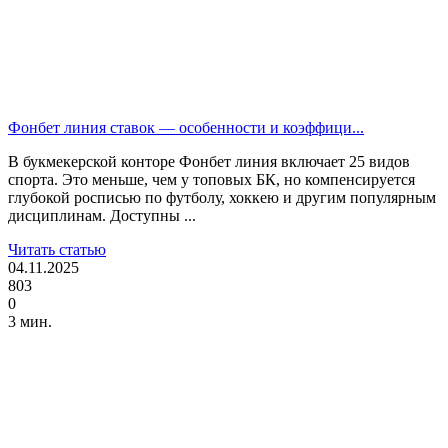
Фонбет линия ставок — особенности и коэффици...
В букмекерской конторе Фонбет линия включает 25 видов
спорта. Это меньше, чем у топовых БК, но компенсируется
глубокой росписью по футболу, хоккею и другим популярным
дисциплинам. Доступны ...
Читать статью
04.11.2025
803
0
3 мин.