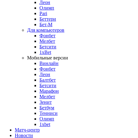
Леон
Олимп
Pari
Беттери
Бет-М
Для компьютеров
Фонбет
Мелбет
Бетсити
1xBet
Мобильные версии
Винлайн
Фонбет
Леон
Балтбет
Бетсити
Марафон
Мелбет
Зенит
Бетбум
Тенниси
Олимп
1xbet
Матч-центр
Новости