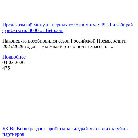
Предсказывай минуты первых голов в матчах РПЛ и забирай
фрибеты по 3000 от Betboom
Наконец-то возобновился сезон Российской Премьер-лиги
2025/2026 годов – мы ждали этого почти 3 месяца. ...
Подробнее
04.03.2026
475
БК BetBoom раздает фрибеты за каждый мяч своих клубов-
партнеров