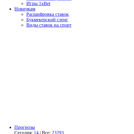
Игры 1xBet
Новичкам
Расшифровка ставок
Букмекерский сленг
Виды ставок на спорт
Прогнозы
Сегодня:
14
| Все:
23293