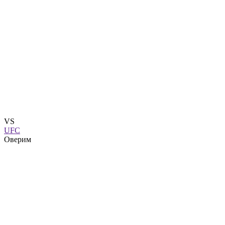
VS
UFC
Оверим