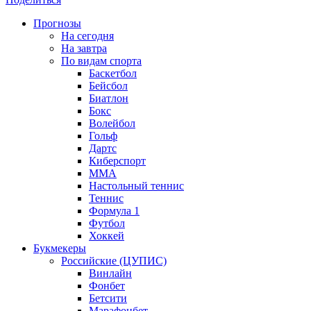
Прогнозы
На сегодня
На завтра
По видам спорта
Баскетбол
Бейсбол
Биатлон
Бокс
Волейбол
Гольф
Дартс
Киберспорт
ММА
Настольный теннис
Теннис
Формула 1
Футбол
Хоккей
Букмекеры
Российские (ЦУПИС)
Винлайн
Фонбет
Бетсити
Марафонбет