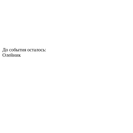
До события осталось:
Олейник