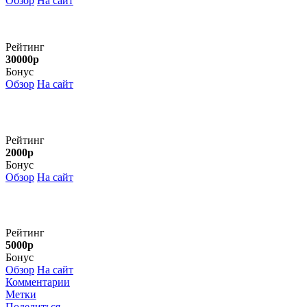
Обзор
На сайт
Рейтинг
30000р
Бонус
Обзор
На сайт
Рейтинг
2000р
Бонус
Обзор
На сайт
Рейтинг
5000р
Бонус
Обзор
На сайт
Комментарии
Метки
Поделиться