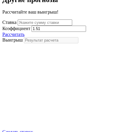
Рассчитайте ваш выигрыш!
Ставка
Коэффициент
Рассчитать
Выигрыш
Сделать ставку