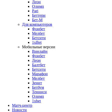
Леон
Олимп
Pari
Беттери
Бет-М
Для компьютеров
Фонбет
Мелбет
Бетсити
1xBet
Мобильные версии
Винлайн
Фонбет
Леон
Балтбет
Бетсити
Марафон
Мелбет
Зенит
Бетбум
Тенниси
Олимп
1xbet
Матч-центр
Новости