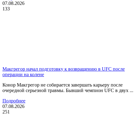
07.08.2026
133
Макгрегор начал подготовку к возвращению в UFC после
операции на колене
Конор Макгрегор не собирается завершать карьеру после
очередной серьезной травмы. Бывший чемпион UFC в двух ...
Подробнее
07.08.2026
251