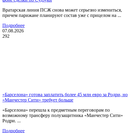
Вратарская линия ПСЖ снова может серьезно измениться,
причем парижане планируют состав уже с прицелом на ...
Подробнее
07.08.2026
292
«Барселона» готова заплатить более 45 млн евро за Родри, но
«Манчестер Сити» требует больше
«Барселона» перешла к предметным переговорам по
возможному трансферу полузащитника «Манчестер Сити»
Родри. ...
Подробнее