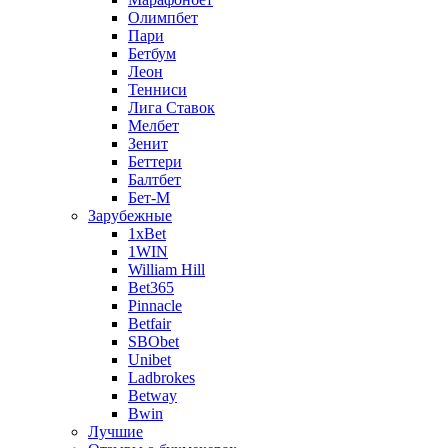
Олимпбет
Пари
Бетбум
Леон
Тенниси
Лига Ставок
Мелбет
Зенит
Беттери
Балтбет
Бет-М
Зарубежные
1xBet
1WIN
William Hill
Bet365
Pinnacle
Betfair
SBObet
Unibet
Ladbrokes
Betway
Bwin
Лучшие