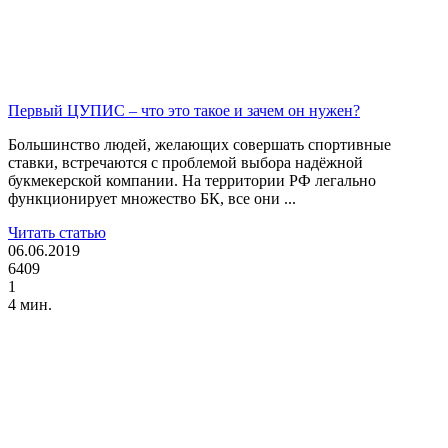
Первый ЦУПИС – что это такое и зачем он нужен?
Большинство людей, желающих совершать спортивные
ставки, встречаются с проблемой выбора надёжной
букмекерской компании. На территории РФ легально
функционирует множество БК, все они ...
Читать статью
06.06.2019
6409
1
4 мин.