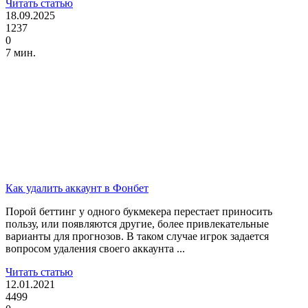
Читать статью
18.09.2025
1237
0
7 мин.
Как удалить аккаунт в Фонбет
Порой беттинг у одного букмекера перестает приносить
пользу, или появляются другие, более привлекательные
варианты для прогнозов. В таком случае игрок задается
вопросом удаления своего аккаунта ...
Читать статью
12.01.2021
4499