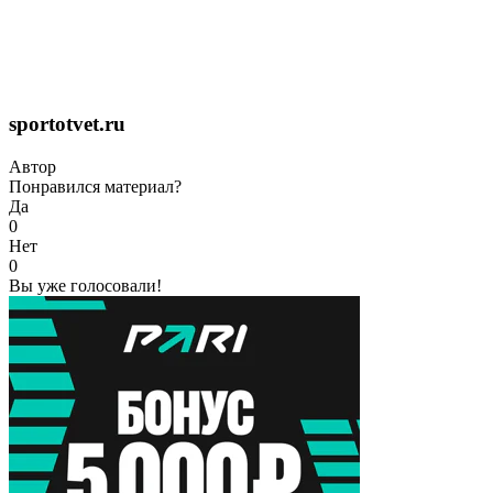
sportotvet.ru
Автор
Понравился материал?
Да
0
Нет
0
Вы уже голосовали!