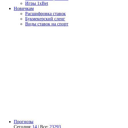
Игры 1xBet
Новичкам
Расшифровка ставок
Букмекерский сленг
Виды ставок на спорт
Прогнозы
Сегодня:
14
| Все:
23293