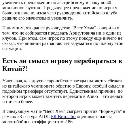
увеличить предложение по австрийскому игроку до 40
миллионов фунтов. Предыдущее предложение по игроку
было отклонено, из-за чего руководство китайского клуба
решило его значительно увеличить.
Напомним, что ранее руководство “Вест Хэма” говорило о
том, что не собирается продавать Арнаутовича ни в один из
клубов. При этом, сам игрок по этому поводу еще ничего не
сказал, что лишний раз заставляет задуматься по поводу этой
ситуации.
Есть ли смысл игроку перебираться в
Китай?!
Учитывая, как другие европейские звезды пытаются сбежать
из китайского чемпионата обратно в Европу, особый смысл в
подобном трансфере отсутствует. Единственная причина, по
которой игрок может захотеть переехать в Азию – это деньги
и ничего более.
В следующем матче “Вест Хэм” сыграет против “Борнмута” в
рамках 23-го тура АПЛ.
БК Винлайн
оценивает шансы
молотобойцев коэффициентом 2.86.