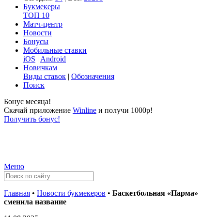
Букмекеры
ТОП 10
Матч-центр
Новости
Бонусы
Мобильные ставки
iOS
|
Android
Новичкам
Виды ставок
|
Обозначения
Поиск
Бонус месяца!
Скачай приложение
Winline
и получи 1000р!
Получить бонус!
Меню
Главная
•
Новости букмекеров
•
Баскетбольная «Парма»
сменила название