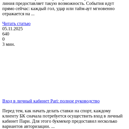
линия предоставляет такую возможность. События идут
прямо сейчас: каждый гол, удар или тайм-аут мгновенно
отражается на ...
Читать статью
05.11.2025
640
0
3 мин.
Вход в личный кабинет Pari: полное руководство
Перед тем, как начать делать ставки на спорт, каждому
клиенту БК сначала потребуется осуществить вход в личный
кабинет Пари. Для этого букмекер предоставил несколько
вариантов авторизации. ...