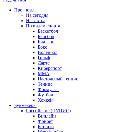
Прогнозы
На сегодня
На завтра
По видам спорта
Баскетбол
Бейсбол
Биатлон
Бокс
Волейбол
Гольф
Дартс
Киберспорт
ММА
Настольный теннис
Теннис
Формула 1
Футбол
Хоккей
Букмекеры
Российские (ЦУПИС)
Винлайн
Фонбет
Бетсити
Марафонбет