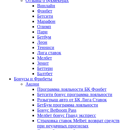
Отзывы о букмекерах
Винлайн
Фонбет
Бетсити
Марафон
Олимп
Пари
Бетбум
Леон
Тенниси
Лига ставок
Мелбет
Зенит
Беттери
Балтбет
Бонусы и Фрибеты
Акции
Программа лояльности БК Фонбет
Бетсити бонус программа лояльности
Розыгрыш авто от БК Лига Ставок
БетБум программа лояльности
Бонус Betboom Pass
Мелбет бонус Гранд экспресс
Страховка ставок Melbet: возврат средств
при неудачных прогнозах