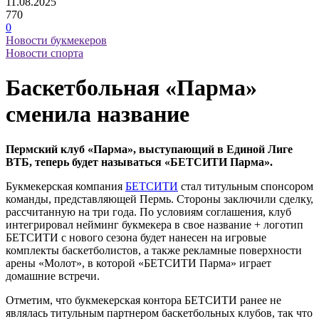
11.08.2025
770
0
Новости букмекеров
Новости спорта
Баскетбольная «Парма»
сменила название
Пермский клуб «Парма», выступающий в Единой Лиге
ВТБ, теперь будет называться «БЕТСИТИ Парма».
Букмекерская компания
БЕТСИТИ
стал титульным спонсором
команды, представляющей Пермь. Стороны заключили сделку,
рассчитанную на три года. По условиям соглашения, клуб
интегрировал нейминг букмекера в свое название + логотип
БЕТСИТИ с нового сезона будет нанесен на игровые
комплекты баскетболистов, а также рекламные поверхности
арены «Молот», в которой «БЕТСИТИ Парма» играет
домашние встречи.
Отметим, что букмекерская контора БЕТСИТИ ранее не
являлась титульным партнером баскетбольных клубов, так что