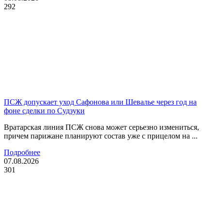
292
ПСЖ допускает уход Сафонова или Шевалье через год на
фоне сделки по Судзуки
Вратарская линия ПСЖ снова может серьезно измениться,
причем парижане планируют состав уже с прицелом на ...
Подробнее
07.08.2026
301