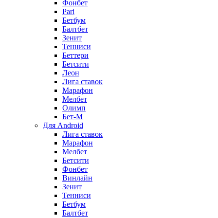
Фонбет
Pari
Бетбум
Балтбет
Зенит
Тенниси
Беттери
Бетсити
Леон
Лига ставок
Марафон
Мелбет
Олимп
Бет-М
Для Android
Лига ставок
Марафон
Мелбет
Бетсити
Фонбет
Винлайн
Зенит
Тенниси
Бетбум
Балтбет