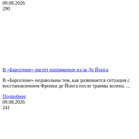
09.08.2026
290
В «Барселоне» растет напряжение из-за Де Йонга
В «Барселоне» недовольны тем, как развивается ситуация с
восстановлением Френки де Йонга после травмы колена. ...
Подробнее
09.08.2026
241