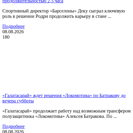
продолжительностью 2,5 часа
Спортивный директор «Барселоны» Деку сыграл ключевую
роль в решении Родри продолжить карьеру в стане ...
Подробнее
08.08.2026
180
«Галатасарай» ждет решения «Локомотива» по Батракову до
вечера субботы
«Галатасарай» продолжает работу над возможным трансфером
полузащитника «Локомотива» Алексея Батракова. По ...
Подробнее
08.08.2026