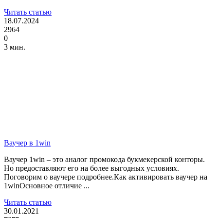
Читать статью
18.07.2024
2964
0
3 мин.
Ваучер в 1win
Ваучер 1win – это аналог промокода букмекерской конторы.
Но предоставляют его на более выгодных условиях.
Поговорим о ваучере подробнее.Как активировать ваучер на
1winОсновное отличие ...
Читать статью
30.01.2021