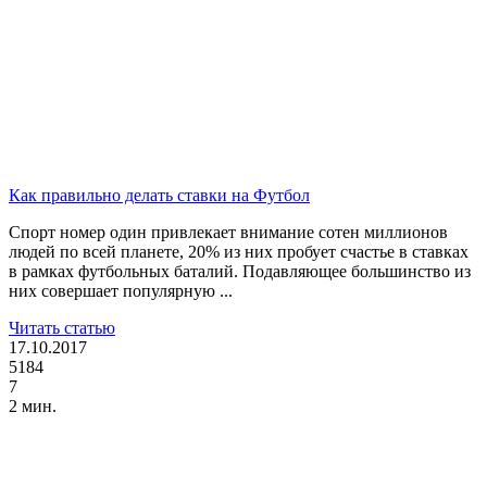
Как правильно делать ставки на Футбол
Спорт номер один привлекает внимание сотен миллионов
людей по всей планете, 20% из них пробует счастье в ставках
в рамках футбольных баталий. Подавляющее большинство из
них совершает популярную ...
Читать статью
17.10.2017
5184
7
2 мин.