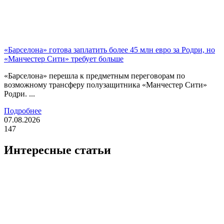
«Барселона» готова заплатить более 45 млн евро за Родри, но
«Манчестер Сити» требует больше
«Барселона» перешла к предметным переговорам по
возможному трансферу полузащитника «Манчестер Сити»
Родри. ...
Подробнее
07.08.2026
147
Интересные статьи