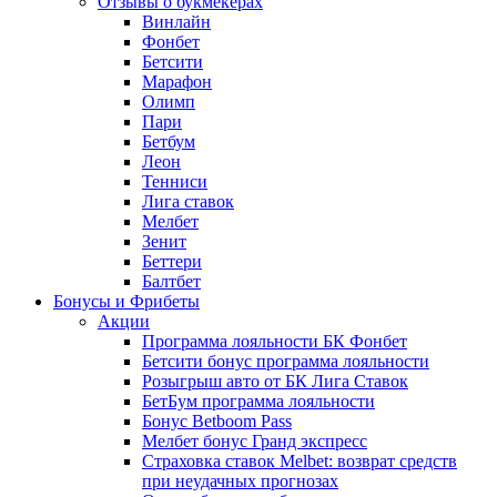
Отзывы о букмекерах
Винлайн
Фонбет
Бетсити
Марафон
Олимп
Пари
Бетбум
Леон
Тенниси
Лига ставок
Мелбет
Зенит
Беттери
Балтбет
Бонусы и Фрибеты
Акции
Программа лояльности БК Фонбет
Бетсити бонус программа лояльности
Розыгрыш авто от БК Лига Ставок
БетБум программа лояльности
Бонус Betboom Pass
Мелбет бонус Гранд экспресс
Страховка ставок Melbet: возврат средств
при неудачных прогнозах