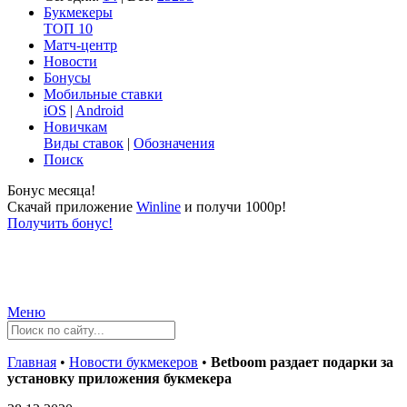
Букмекеры
ТОП 10
Матч-центр
Новости
Бонусы
Мобильные ставки
iOS
|
Android
Новичкам
Виды ставок
|
Обозначения
Поиск
Бонус месяца!
Скачай приложение
Winline
и получи 1000р!
Получить бонус!
Меню
Главная
•
Новости букмекеров
•
Betboom раздает подарки за
установку приложения букмекера