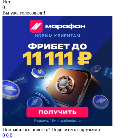
Нет
0
Вы уже голосовали!
Понравилась новость? Поделитесь с друзьями!
0
0
0