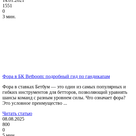
14.01.2021
1551
0
3 мин.
Фора в БК Betboom: подробный гид по гандикапам
Фора в ставках Бетбум — это один из самых популярных и
гибких инструментов для бетторов, позволяющий уравнять
шансы команд с разным уровнем силы. Что означает фора?
Это условное преимущество ...
Читать статью
08.08.2025
800
0
5 мин.