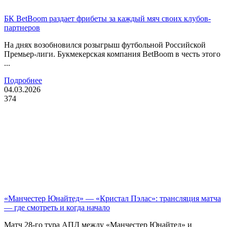
БК BetBoom раздает фрибеты за каждый мяч своих клубов-
партнеров
На днях возобновился розыгрыш футбольной Российской
Премьер-лиги. Букмекерская компания BetBoom в честь этого
...
Подробнее
04.03.2026
374
«Манчестер Юнайтед» — «Кристал Пэлас»: трансляция матча
— где смотреть и когда начало
Матч 28-го тура АПЛ между «Манчестер Юнайтед» и