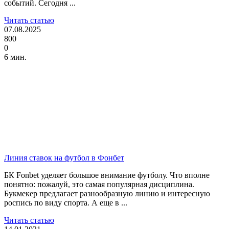
событий. Сегодня ...
Читать статью
07.08.2025
800
0
6 мин.
Линия ставок на футбол в Фонбет
БК Fonbet уделяет большое внимание футболу. Что вполне
понятно: пожалуй, это самая популярная дисциплина.
Букмекер предлагает разнообразную линию и интересную
роспись по виду спорта. А еще в ...
Читать статью