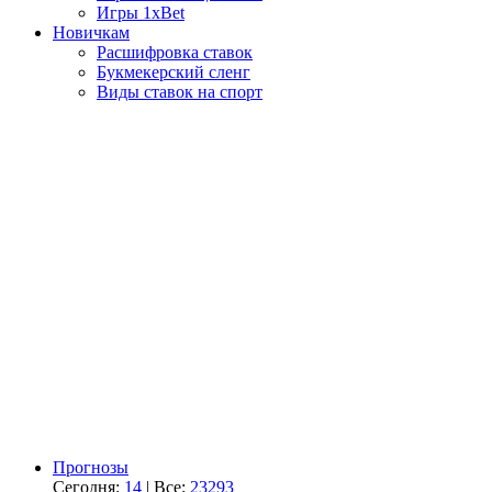
Игры 1xBet
Новичкам
Расшифровка ставок
Букмекерский сленг
Виды ставок на спорт
Прогнозы
Сегодня:
14
| Все:
23293