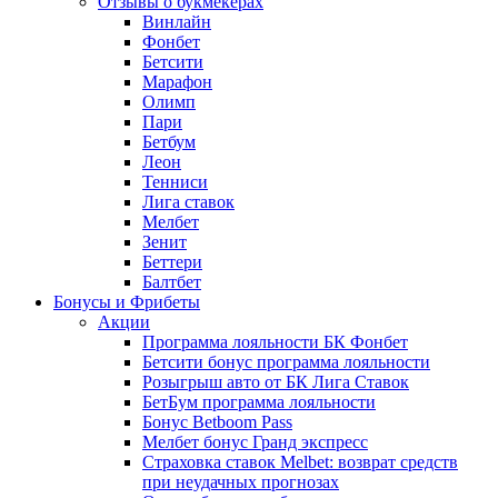
Отзывы о букмекерах
Винлайн
Фонбет
Бетсити
Марафон
Олимп
Пари
Бетбум
Леон
Тенниси
Лига ставок
Мелбет
Зенит
Беттери
Балтбет
Бонусы и Фрибеты
Акции
Программа лояльности БК Фонбет
Бетсити бонус программа лояльности
Розыгрыш авто от БК Лига Ставок
БетБум программа лояльности
Бонус Betboom Pass
Мелбет бонус Гранд экспресс
Страховка ставок Melbet: возврат средств
при неудачных прогнозах