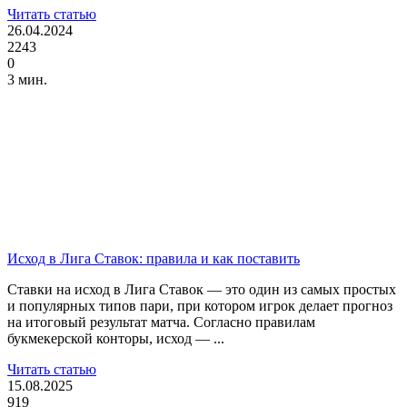
Читать статью
26.04.2024
2243
0
3 мин.
Исход в Лига Ставок: правила и как поставить
Ставки на исход в Лига Ставок — это один из самых простых
и популярных типов пари, при котором игрок делает прогноз
на итоговый результат матча. Согласно правилам
букмекерской конторы, исход — ...
Читать статью
15.08.2025
919