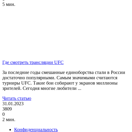
5 мин.
Где смотреть трансляции UFC
За последние годы смешанные единоборства стали в России
достаточно популярными. Самым значимыми считаются
турниры UFC. Такие бои собирают у экранов миллионы
зрителей. Сегодня многие любители ...
Читать статью
31.01.2023
3809
0
2 мин.
Конфиденциальность