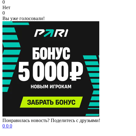
0
Нет
0
Вы уже голосовали!
Понравилась новость? Поделитесь с друзьями!
0
0
0