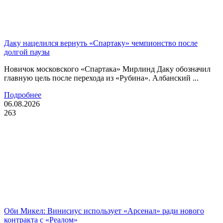
Даку нацелился вернуть «Спартаку» чемпионство после
долгой паузы
Новичок московского «Спартака» Мирлинд Даку обозначил
главную цель после перехода из «Рубина». Албанский ...
Подробнее
06.08.2026
263
Оби Микел: Винисиус использует «Арсенал» ради нового
контракта с «Реалом»