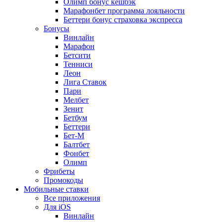
Олимп бонус кешбэк
Марафонбет программа лояльности
Беттери бонус страховка экспресса
Бонусы
Винлайн
Марафон
Бетсити
Тенниси
Леон
Лига Ставок
Пари
Мелбет
Зенит
Бетбум
Беттери
Бет-М
Балтбет
Фонбет
Олимп
Фрибеты
Промокоды
Мобильные ставки
Все приложения
Для iOS
Винлайн