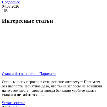
Подробнее
04.08.2026
168
Интересные статьи
Ставки без паспорта в Париматч
Очень многих игроков в сети все еще интересует Париматч
без паспорта. Понятное дело, что такие запросы не возникли
на пустом месте – людям иногда банально удобнее делать
ставки и не заботится о ...
Читать статью