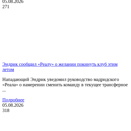
05.08.2026
271
Эндрик сообщил «Реалу» о желании покинуть клуб этим
летом
Нападающий Эндрик уведомил руководство мадридского
«Реала» о намерении сменить команду в текущее трансферное
...
Подробнее
05.08.2026
318