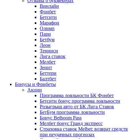
Отзывы о букмекерах
Винлайн
Фонбет
Бетсити
Марафон
Олимп
Пари
Бетбум
Леон
Тенниси
Лига ставок
Мелбет
Зенит
Беттери
Балтбет
Бонусы и Фрибеты
Акции
Программа лояльности БК Фонбет
Бетсити бонус программа лояльности
Розыгрыш авто от БК Лига Ставок
БетБум программа лояльности
Бонус Betboom Pass
Мелбет бонус Гранд экспресс
Страховка ставок Melbet: возврат средств
при неудачных прогнозах