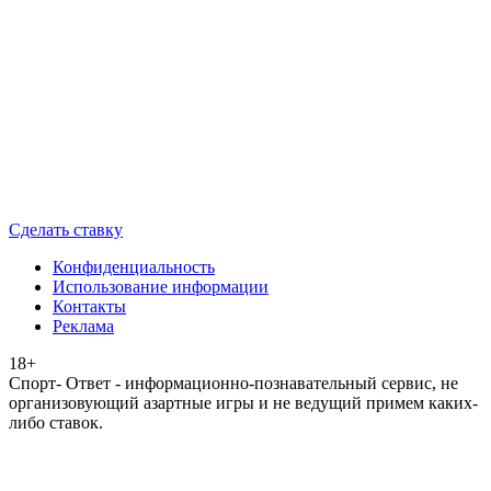
Сделать ставку
Конфиденциальность
Использование информации
Контакты
Реклама
18+
Спорт- Ответ - информационно-познавательный сервис, не
организовующий азартные игры и не ведущий примем каких-
либо ставок.