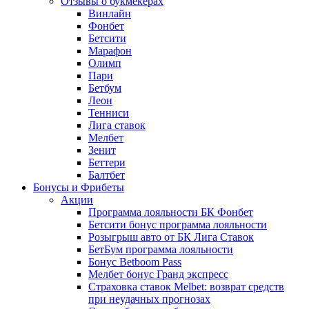
Отзывы о букмекерах
Винлайн
Фонбет
Бетсити
Марафон
Олимп
Пари
Бетбум
Леон
Тенниси
Лига ставок
Мелбет
Зенит
Беттери
Балтбет
Бонусы и Фрибеты
Акции
Программа лояльности БК Фонбет
Бетсити бонус программа лояльности
Розыгрыш авто от БК Лига Ставок
БетБум программа лояльности
Бонус Betboom Pass
Мелбет бонус Гранд экспресс
Страховка ставок Melbet: возврат средств
при неудачных прогнозах