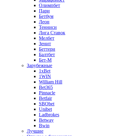
Олимпбет
Пари
Бетбум
Леон
Тенниси
Лига Ставок
Мелбет
Зенит
Беттери
Балтбет
Бет-М
Зарубежные
1xBet
1WIN
William Hill
Bet365
Pinnacle
Betfair
SBObet
Unibet
Ladbrokes
Betway
Bwin
Лучшие