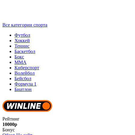
Все категории спорта
Футбол
Хоккей
Теннис
Баскетбол
Бокс
ММА
Киберспорт
Волейбол
Бейсбол
Формула 1
Биатлон
Рейтинг
10000р
Бонус