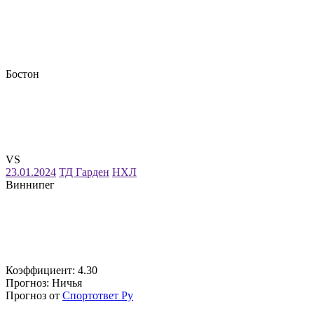
Бостон
VS
23.01.2024
ТД Гарден
НХЛ
Виннипег
Коэффициент:
4.30
Прогноз:
Ничья
Прогноз от
Спортответ Ру