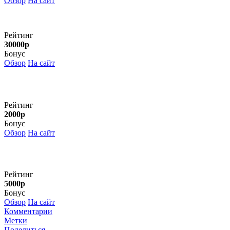
Обзор
На сайт
Рейтинг
30000р
Бонус
Обзор
На сайт
Рейтинг
2000р
Бонус
Обзор
На сайт
Рейтинг
5000р
Бонус
Обзор
На сайт
Комментарии
Метки
Поделиться