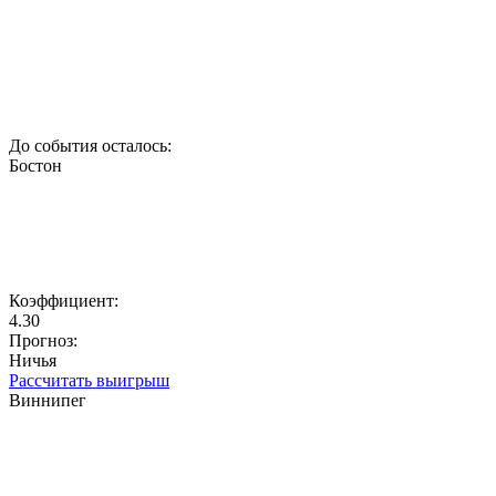
До события осталось:
Бостон
Коэффициент:
4.30
Прогноз:
Ничья
Рассчитать выигрыш
Виннипег