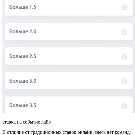
ставка на событие лайв
В отличие от традиционных ставок онлайн, здесь нет команд,