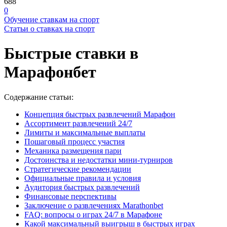
688
0
Обучение ставкам на спорт
Статьи о ставках на спорт
Быстрые ставки в
Марафонбет
Содержание статьи:
Концепция быстрых развлечений Марафон
Ассортимент развлечений 24/7
Лимиты и максимальные выплаты
Пошаговый процесс участия
Механика размещения пари
Достоинства и недостатки мини-турниров
Стратегические рекомендации
Официальные правила и условия
Аудитория быстрых развлечений
Финансовые перспективы
Заключение о развлечениях Marathonbet
FAQ: вопросы о играх 24/7 в Марафоне
Какой максимальный выигрыш в быстрых играх