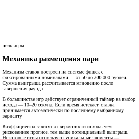
цель игры
Механика размещения пари
Механизм ставок построен на системе фишек с
фиксированными номиналами — от 50 до 200 000 рублей.
Сумма выигрыша рассчитывается мгновенно после
завершения раунда.
В большинстве игр действует ограниченный таймер на выбор
исхода — 10–20 секунд. Если время истекает, ставка
принимается автоматически по последнему выбранному
варианту.
Коэффициенты зависят от вероятности исхода: чем
рискованнее прогноз, тем выше потенциальный выигрыш.
Некоторые игры используют уникальные элементы —