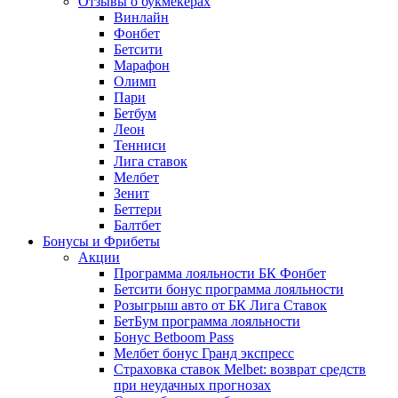
Отзывы о букмекерах
Винлайн
Фонбет
Бетсити
Марафон
Олимп
Пари
Бетбум
Леон
Тенниси
Лига ставок
Мелбет
Зенит
Беттери
Балтбет
Бонусы и Фрибеты
Акции
Программа лояльности БК Фонбет
Бетсити бонус программа лояльности
Розыгрыш авто от БК Лига Ставок
БетБум программа лояльности
Бонус Betboom Pass
Мелбет бонус Гранд экспресс
Страховка ставок Melbet: возврат средств
при неудачных прогнозах