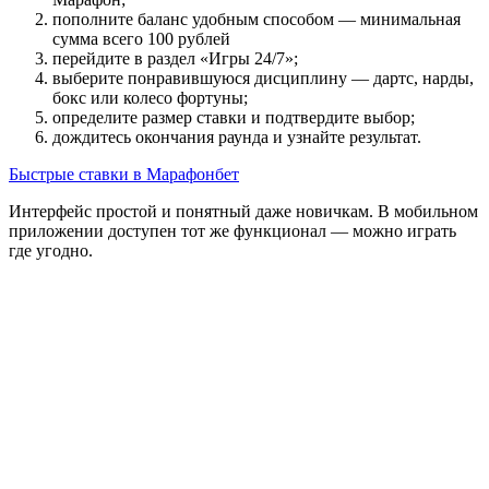
пополните баланс удобным способом — минимальная
сумма всего 100 рублей
перейдите в раздел «Игры 24/7»;
выберите понравившуюся дисциплину — дартс, нарды,
бокс или колесо фортуны;
определите размер ставки и подтвердите выбор;
дождитесь окончания раунда и узнайте результат.
Быстрые ставки в Марафонбет
Интерфейс простой и понятный даже новичкам. В мобильном
приложении доступен тот же функционал — можно играть
где угодно.