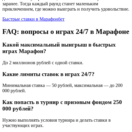
заранее. Тогда каждый раунд станет маленьким
приключением, где можно выиграть и получить удовольствие.
Быстрые ставки в Марафонбет
FAQ: вопросы о играх 24/7 в Марафоне
Какой максимальный выигрыш в быстрых
играх Марафон?
До 2 миллионов рублей с одной ставки.
Какие лимиты ставок в играх 24/7?
Минимальная ставка — 50 рублей, максимальная — до 200
000 рублей.
Как попасть в турнир с призовым фондом 250
000 рублей?
Нужно выполнять условия турнира и делать ставки в
участвующих играх.