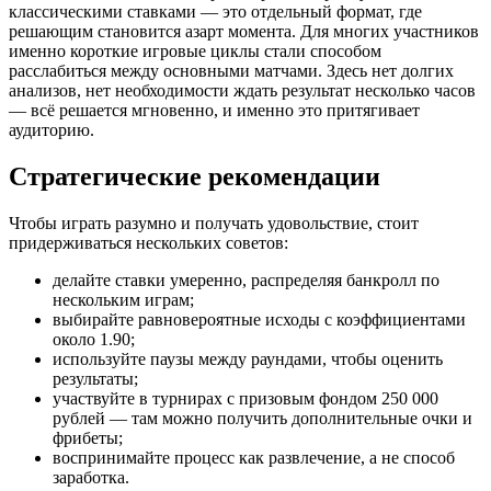
классическими ставками — это отдельный формат, где
решающим становится азарт момента. Для многих участников
именно короткие игровые циклы стали способом
расслабиться между основными матчами. Здесь нет долгих
анализов, нет необходимости ждать результат несколько часов
— всё решается мгновенно, и именно это притягивает
аудиторию.
Стратегические рекомендации
Чтобы играть разумно и получать удовольствие, стоит
придерживаться нескольких советов:
делайте ставки умеренно, распределяя банкролл по
нескольким играм;
выбирайте равновероятные исходы с коэффициентами
около 1.90;
используйте паузы между раундами, чтобы оценить
результаты;
участвуйте в турнирах с призовым фондом 250 000
рублей — там можно получить дополнительные очки и
фрибеты;
воспринимайте процесс как развлечение, а не способ
заработка.