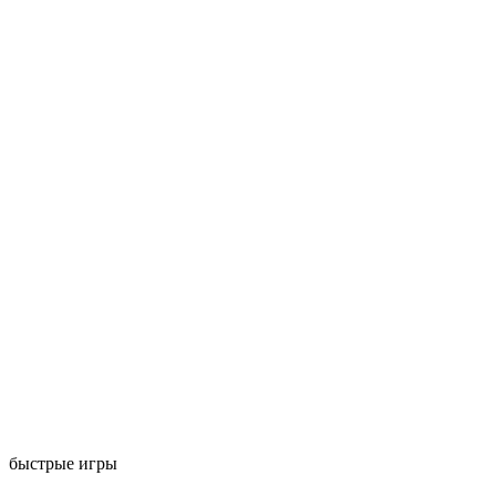
быстрые игры