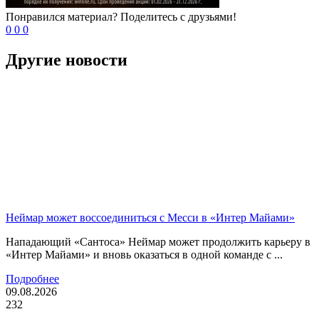
Понравился материал? Поделитесь с друзьями!
0
0
0
Другие новости
Неймар может воссоединиться с Месси в «Интер Майами»
Нападающий «Сантоса» Неймар может продолжить карьеру в
«Интер Майами» и вновь оказаться в одной команде с ...
Подробнее
09.08.2026
232