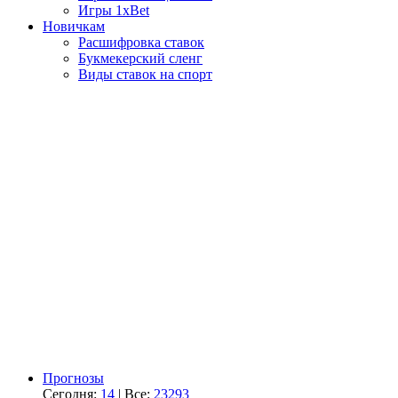
Игры 1xBet
Новичкам
Расшифровка ставок
Букмекерский сленг
Виды ставок на спорт
Прогнозы
Сегодня:
14
| Все:
23293