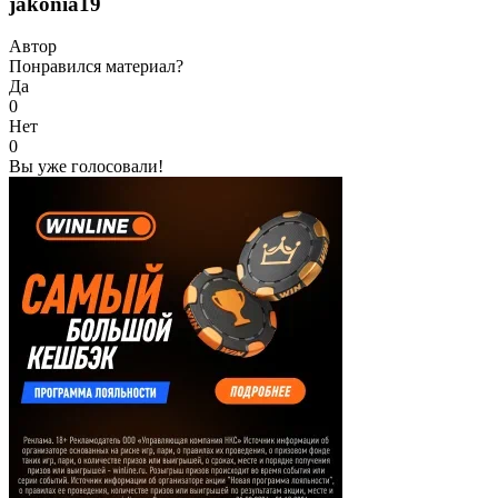
jakonia19
Автор
Понравился материал?
Да
0
Нет
0
Вы уже голосовали!