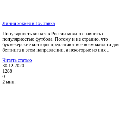
Линия хоккея в 1хСтавка
Популярность хоккея в России можно сравнить с
популярностью футбола. Потому и не странно, что
букмекерские конторы предлагают все возможности для
беттинга в этом направлении, а некоторые из них ...
Читать статью
30.12.2020
1288
0
2 мин.