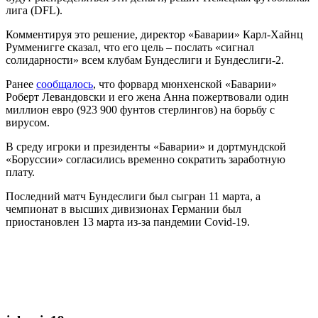
лига (DFL).
Комментируя это решение, директор «Баварии» Карл-Хайнц
Румменигге сказал, что его цель – послать «сигнал
солидарности» всем клубам Бундеслиги и Бундеслиги-2.
Ранее
сообщалось
, что форвард мюнхенской «Баварии»
Роберт Левандовски и его жена Анна пожертвовали один
миллион евро (923 900 фунтов стерлингов) на борьбу с
вирусом.
В среду игроки и президенты «Баварии» и дортмундской
«Боруссии» согласились временно сократить заработную
плату.
Последний матч Бундеслиги был сыгран 11 марта, а
чемпионат в высших дивизионах Германии был
приостановлен 13 марта из-за пандемии Covid-19.