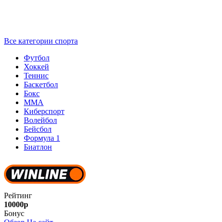
Все категории спорта
Футбол
Хоккей
Теннис
Баскетбол
Бокс
ММА
Киберспорт
Волейбол
Бейсбол
Формула 1
Биатлон
Рейтинг
10000р
Бонус