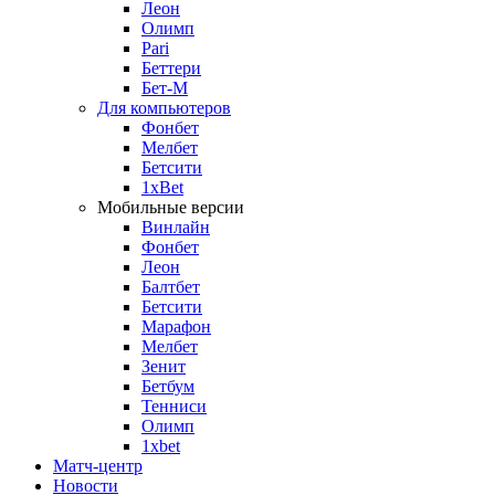
Леон
Олимп
Pari
Беттери
Бет-М
Для компьютеров
Фонбет
Мелбет
Бетсити
1xBet
Мобильные версии
Винлайн
Фонбет
Леон
Балтбет
Бетсити
Марафон
Мелбет
Зенит
Бетбум
Тенниси
Олимп
1xbet
Матч-центр
Новости