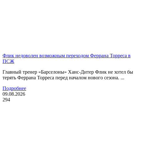
Флик недоволен возможным переходом Феррана Торреса в
ПСЖ
Главный тренер «Барселоны» Ханс-Дитер Флик не хотел бы
терять Феррана Торреса перед началом нового сезона. ...
Подробнее
09.08.2026
294