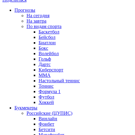
Прогнозы
На сегодня
На завтра
По видам спорта
Баскетбол
Бейсбол
Биатлон
Бокс
Волейбол
Гольф
Дартс
Киберспорт
ММА
Настольный теннис
Теннис
Формула 1
Футбол
Хоккей
Букмекеры
Российские (ЦУПИС)
Винлайн
Фонбет
Бетсити
Марафонбет