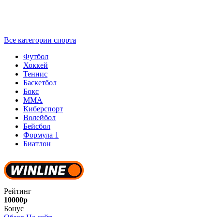
Все категории спорта
Футбол
Хоккей
Теннис
Баскетбол
Бокс
ММА
Киберспорт
Волейбол
Бейсбол
Формула 1
Биатлон
Рейтинг
10000р
Бонус