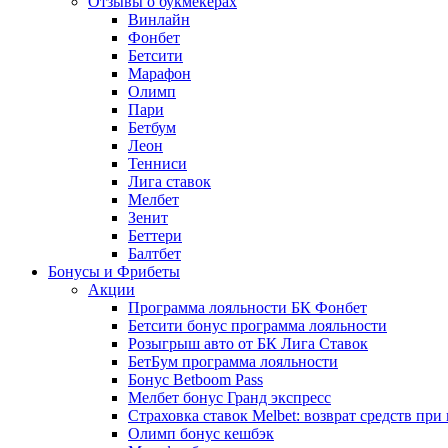
Отзывы о букмекерах
Винлайн
Фонбет
Бетсити
Марафон
Олимп
Пари
Бетбум
Леон
Тенниси
Лига ставок
Мелбет
Зенит
Беттери
Балтбет
Бонусы и Фрибеты
Акции
Программа лояльности БК Фонбет
Бетсити бонус программа лояльности
Розыгрыш авто от БК Лига Ставок
БетБум программа лояльности
Бонус Betboom Pass
Мелбет бонус Гранд экспресс
Страховка ставок Melbet: возврат средств при
Олимп бонус кешбэк