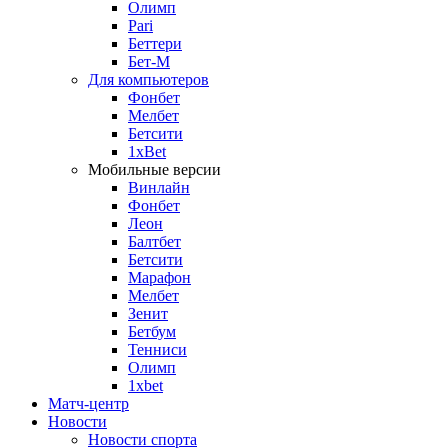
Олимп
Pari
Беттери
Бет-М
Для компьютеров
Фонбет
Мелбет
Бетсити
1xBet
Мобильные версии
Винлайн
Фонбет
Леон
Балтбет
Бетсити
Марафон
Мелбет
Зенит
Бетбум
Тенниси
Олимп
1xbet
Матч-центр
Новости
Новости спорта