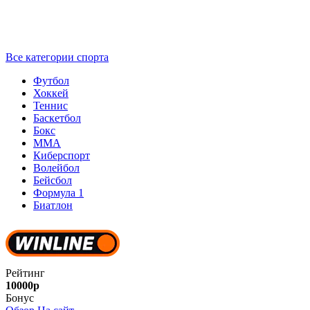
Все категории спорта
Футбол
Хоккей
Теннис
Баскетбол
Бокс
ММА
Киберспорт
Волейбол
Бейсбол
Формула 1
Биатлон
Рейтинг
10000р
Бонус