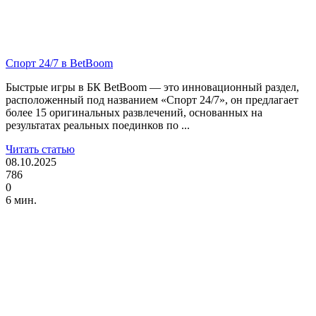
Спорт 24/7 в BetBoom
Быстрые игры в БК BetBoom — это инновационный раздел,
расположенный под названием «Спорт 24/7», он предлагает
более 15 оригинальных развлечений, основанных на
результатах реальных поединков по ...
Читать статью
08.10.2025
786
0
6 мин.