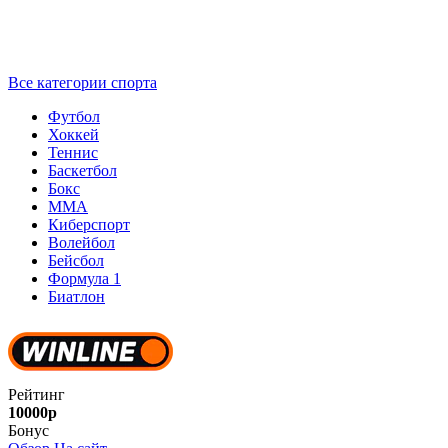
Все категории спорта
Футбол
Хоккей
Теннис
Баскетбол
Бокс
ММА
Киберспорт
Волейбол
Бейсбол
Формула 1
Биатлон
Рейтинг
10000р
Бонус