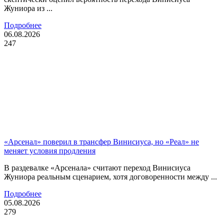
Жуниора из ...
Подробнее
06.08.2026
247
«Арсенал» поверил в трансфер Винисиуса, но «Реал» не
меняет условия продления
В раздевалке «Арсенала» считают переход Винисиуса
Жуниора реальным сценарием, хотя договоренности между ...
Подробнее
05.08.2026
279