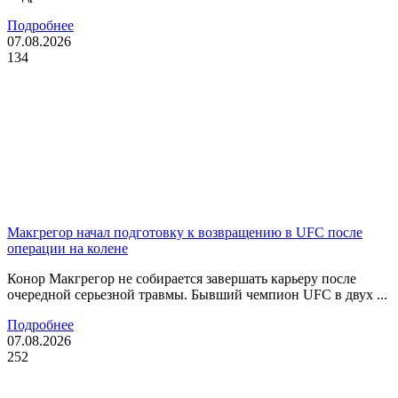
Подробнее
07.08.2026
134
Макгрегор начал подготовку к возвращению в UFC после
операции на колене
Конор Макгрегор не собирается завершать карьеру после
очередной серьезной травмы. Бывший чемпион UFC в двух ...
Подробнее
07.08.2026
252