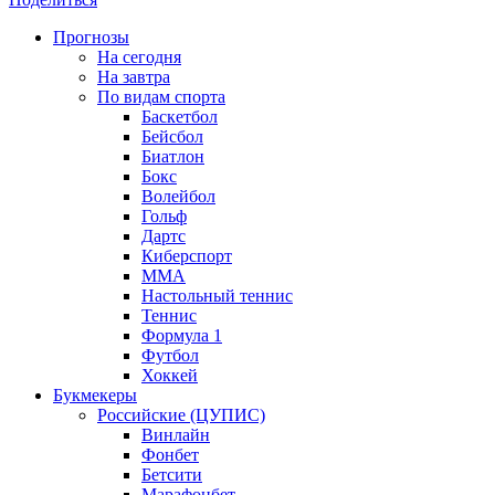
Прогнозы
На сегодня
На завтра
По видам спорта
Баскетбол
Бейсбол
Биатлон
Бокс
Волейбол
Гольф
Дартс
Киберспорт
ММА
Настольный теннис
Теннис
Формула 1
Футбол
Хоккей
Букмекеры
Российские (ЦУПИС)
Винлайн
Фонбет
Бетсити
Марафонбет