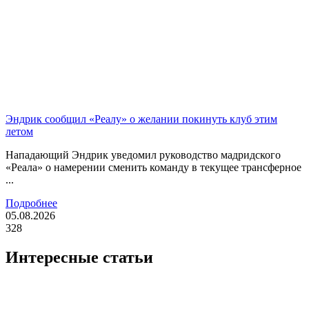
Эндрик сообщил «Реалу» о желании покинуть клуб этим
летом
Нападающий Эндрик уведомил руководство мадридского
«Реала» о намерении сменить команду в текущее трансферное
...
Подробнее
05.08.2026
328
Интересные статьи