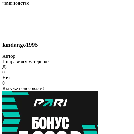
чемпионство.
fandango1995
Автор
Понравился материал?
Да
0
Нет
0
Вы уже голосовали!