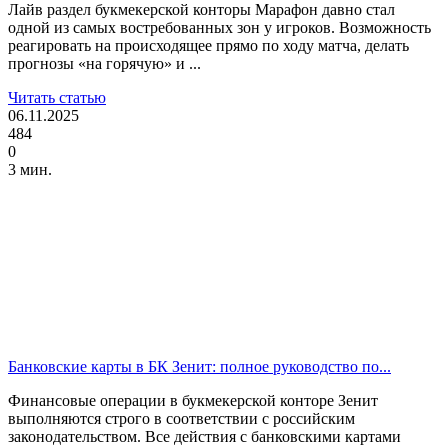
Лайв раздел букмекерской конторы Марафон давно стал
одной из самых востребованных зон у игроков. Возможность
реагировать на происходящее прямо по ходу матча, делать
прогнозы «на горячую» и ...
Читать статью
06.11.2025
484
0
3 мин.
Банковские карты в БК Зенит: полное руководство по...
Финансовые операции в букмекерской конторе Зенит
выполняются строго в соответствии с российским
законодательством. Все действия с банковскими картами