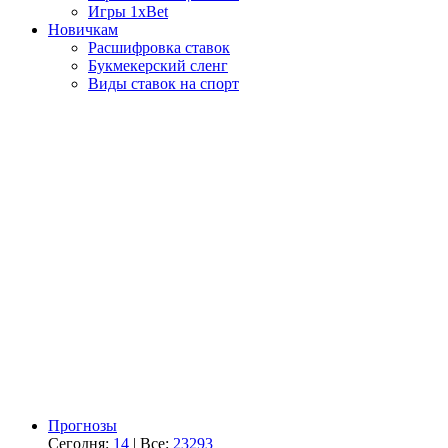
Игры 1xBet
Новичкам
Расшифровка ставок
Букмекерский сленг
Виды ставок на спорт
Прогнозы
Сегодня:
14
| Все:
23293