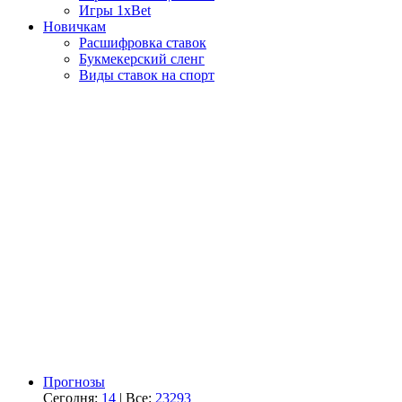
Игры 1xBet
Новичкам
Расшифровка ставок
Букмекерский сленг
Виды ставок на спорт
Прогнозы
Сегодня:
14
| Все:
23293