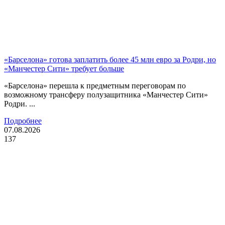
«Барселона» готова заплатить более 45 млн евро за Родри, но
«Манчестер Сити» требует больше
«Барселона» перешла к предметным переговорам по
возможному трансферу полузащитника «Манчестер Сити»
Родри. ...
Подробнее
07.08.2026
137