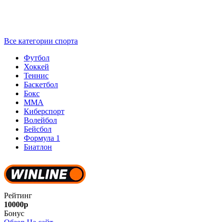
Все категории спорта
Футбол
Хоккей
Теннис
Баскетбол
Бокс
ММА
Киберспорт
Волейбол
Бейсбол
Формула 1
Биатлон
Рейтинг
10000р
Бонус