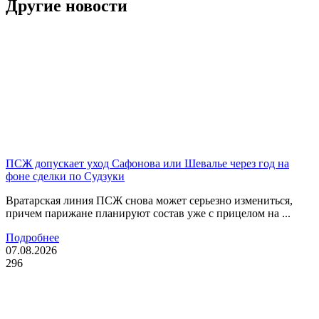
Другие новости
ПСЖ допускает уход Сафонова или Шевалье через год на
фоне сделки по Судзуки
Вратарская линия ПСЖ снова может серьезно измениться,
причем парижане планируют состав уже с прицелом на ...
Подробнее
07.08.2026
296