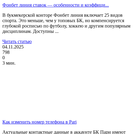
Фонбет линия ставок — особенности и коэффици...
В букмекерской конторе Фонбет линия включает 25 видов
спорта. Это меньше, чем у топовых БК, но компенсируется
глубокой росписью по футболу, хоккею и другим популярным
дисциплинам. Доступны ...
Читать статью
04.11.2025
798
0
3 мин.
Как изменить номер телефона в Pari
Актуальные контактные данные в аккаунте БК Пари имеют