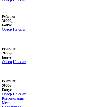
Обзор
На сайт
Рейтинг
30000р
Бонус
Обзор
На сайт
Рейтинг
2000р
Бонус
Обзор
На сайт
Рейтинг
5000р
Бонус
Обзор
На сайт
Комментарии
Метки
Поделиться