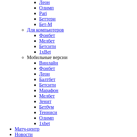
Леон
Олимп
Pari
Беттери
Бет-М
Для компьютеров
Фонбет
Мелбет
Бетсити
1xBet
Мобильные версии
Винлайн
Фонбет
Леон
Балтбет
Бетсити
Марафон
Мелбет
Зенит
Бетбум
Тенниси
Олимп
1xbet
Матч-центр
Новости