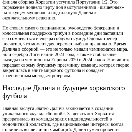
финала сборная Хорватии уступила Португалии 1:2. Это
поражение подвело черту под выступлениями «шашечных»
на текущем мундиале и подтолкнуло Далича к
окончательному решению.
По словам самого специалиста, руководство федерации и
колоссальная поддержка трибун в последние дни заставили
его сомневаться и еще раз обдумать уход. Однако тренер
посчитал, что момент для перемен выбран правильно. Время
Далича в сборной — это не только медали чемпионатов мира,
но и серебро Лиги наций 2023 года, а также стабильные
выходы на чемпионаты Европы 2020 и 2024 годов. Наставник
передает своему будущему преемнику команду, которая твердо
закрепилась в элите мирового футбола и обладает
качественным молодым резервом.
Наследие Далича и будущее хорватского
футбола
Главная заслуга Златко Далича заключается в создании
уникального «культа сборной». За девять лет Хорватия
превратилась из команды ярких индивидуальностей в
монолитный коллектив, где национальные интересы всегда
ставились выше личных амбиций. Далич сумел провести