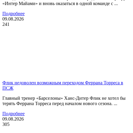
«Интер Майами» и вновь оказаться в одной команде с ...
Подробнее
09.08.2026
241
Флик недоволен возможным переходом Феррана Торреса в
ПСЖ
Главный тренер «Барселоны» Ханс-Дитер Флик не хотел бы
терять Феррана Торреса перед началом нового сезона. ...
Подробнее
09.08.2026
305