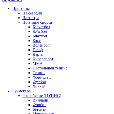
Прогнозы
На сегодня
На завтра
По видам спорта
Баскетбол
Бейсбол
Биатлон
Бокс
Волейбол
Гольф
Дартс
Киберспорт
ММА
Настольный теннис
Теннис
Формула 1
Футбол
Хоккей
Букмекеры
Российские (ЦУПИС)
Винлайн
Фонбет
Бетсити
Марафонбет