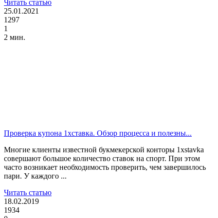
Читать статью
25.01.2021
1297
1
2 мин.
Проверка купона 1хставка. Обзор процесса и полезны...
Многие клиенты известной букмекерской конторы 1xstavka
совершают большое количество ставок на спорт. При этом
часто возникает необходимость проверить, чем завершилось
пари. У каждого ...
Читать статью
18.02.2019
1934