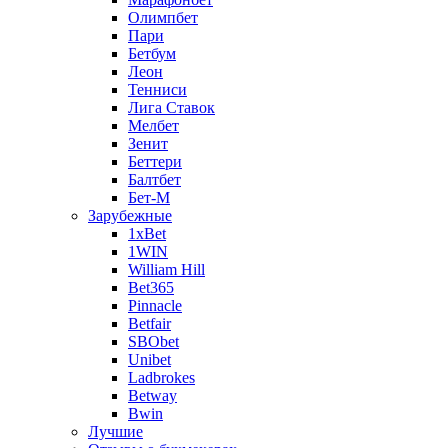
Олимпбет
Пари
Бетбум
Леон
Тенниси
Лига Ставок
Мелбет
Зенит
Беттери
Балтбет
Бет-М
Зарубежные
1xBet
1WIN
William Hill
Bet365
Pinnacle
Betfair
SBObet
Unibet
Ladbrokes
Betway
Bwin
Лучшие