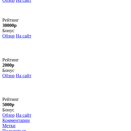
Обзор
На сайт
Рейтинг
30000р
Бонус
Обзор
На сайт
Рейтинг
2000р
Бонус
Обзор
На сайт
Рейтинг
5000р
Бонус
Обзор
На сайт
Комментарии
Метки
Поделиться