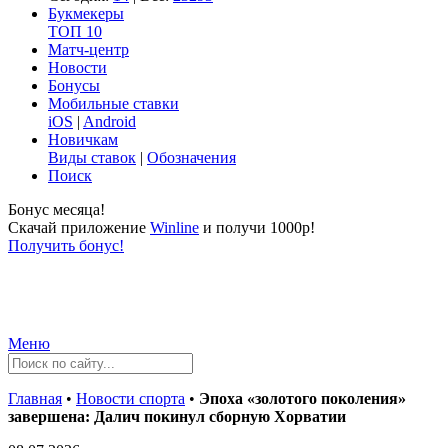
Букмекеры
ТОП 10
Матч-центр
Новости
Бонусы
Мобильные ставки
iOS
|
Android
Новичкам
Виды ставок
|
Обозначения
Поиск
Бонус месяца!
Скачай приложение
Winline
и получи 1000р!
Получить бонус!
Меню
Главная
•
Новости спорта
•
Эпоха «золотого поколения»
завершена: Далич покинул сборную Хорватии