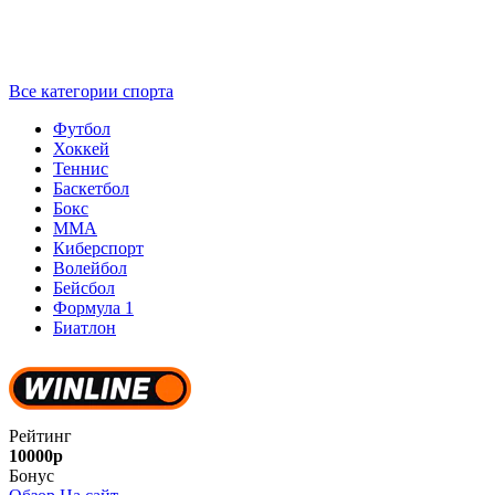
Все категории спорта
Футбол
Хоккей
Теннис
Баскетбол
Бокс
ММА
Киберспорт
Волейбол
Бейсбол
Формула 1
Биатлон
Рейтинг
10000р
Бонус