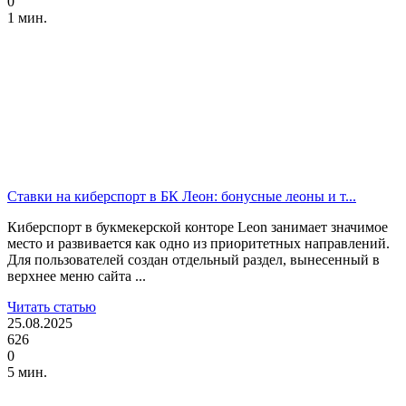
0
1 мин.
Ставки на киберспорт в БК Леон: бонусные леоны и т...
Киберспорт в букмекерской конторе Leon занимает значимое
место и развивается как одно из приоритетных направлений.
Для пользователей создан отдельный раздел, вынесенный в
верхнее меню сайта ...
Читать статью
25.08.2025
626
0
5 мин.