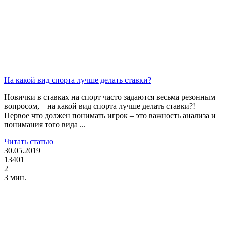
На какой вид спорта лучше делать ставки?
Новички в ставках на спорт часто задаются весьма резонным
вопросом, – на какой вид спорта лучше делать ставки?!
Первое что должен понимать игрок – это важность анализа и
понимания того вида ...
Читать статью
30.05.2019
13401
2
3 мин.