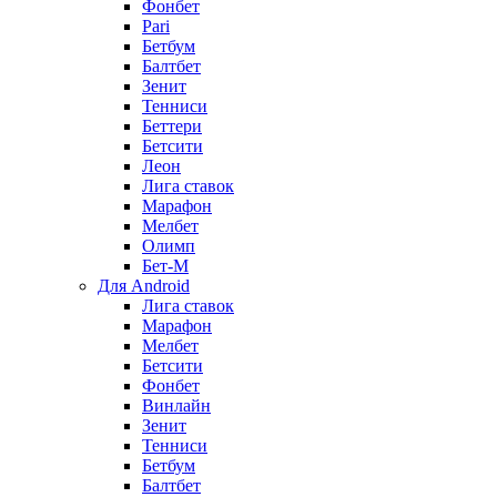
Фонбет
Pari
Бетбум
Балтбет
Зенит
Тенниси
Беттери
Бетсити
Леон
Лига ставок
Марафон
Мелбет
Олимп
Бет-М
Для Android
Лига ставок
Марафон
Мелбет
Бетсити
Фонбет
Винлайн
Зенит
Тенниси
Бетбум
Балтбет