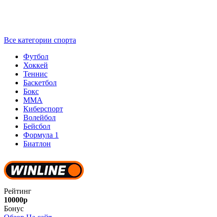
Все категории спорта
Футбол
Хоккей
Теннис
Баскетбол
Бокс
ММА
Киберспорт
Волейбол
Бейсбол
Формула 1
Биатлон
Рейтинг
10000р
Бонус