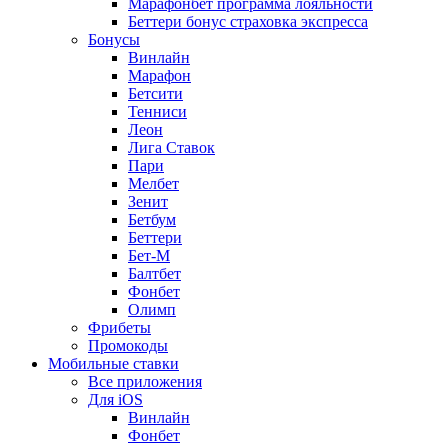
Марафонбет программа лояльности
Беттери бонус страховка экспресса
Бонусы
Винлайн
Марафон
Бетсити
Тенниси
Леон
Лига Ставок
Пари
Мелбет
Зенит
Бетбум
Беттери
Бет-М
Балтбет
Фонбет
Олимп
Фрибеты
Промокоды
Мобильные ставки
Все приложения
Для iOS
Винлайн
Фонбет