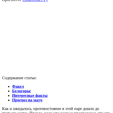
Содержание статьи:
Факел
Белогорье
Интересные факты
Прогноз на матч
Как и ожидалось, противостояние в этой паре дошло до