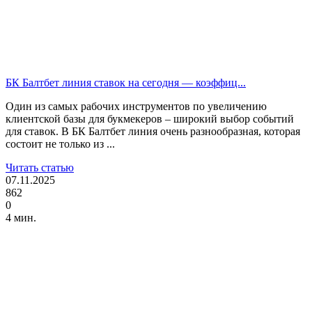
БК Балтбет линия ставок на сегодня — коэффиц...
Один из самых рабочих инструментов по увеличению
клиентской базы для букмекеров – широкий выбор событий
для ставок. В БК Балтбет линия очень разнообразная, которая
состоит не только из ...
Читать статью
07.11.2025
862
0
4 мин.