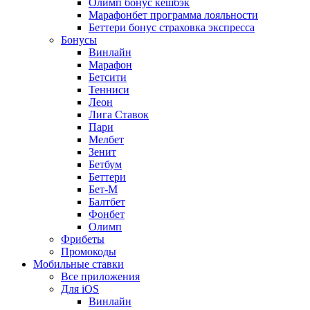
Олимп бонус кешбэк
Марафонбет программа лояльности
Беттери бонус страховка экспресса
Бонусы
Винлайн
Марафон
Бетсити
Тенниси
Леон
Лига Ставок
Пари
Мелбет
Зенит
Бетбум
Беттери
Бет-М
Балтбет
Фонбет
Олимп
Фрибеты
Промокоды
Мобильные ставки
Все приложения
Для iOS
Винлайн