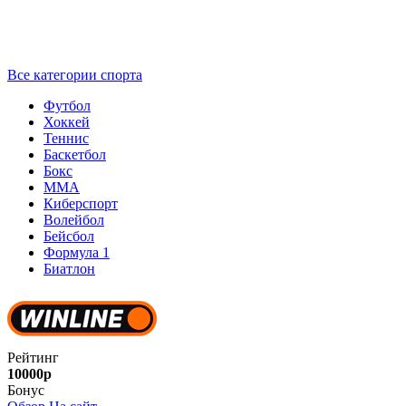
Все категории спорта
Футбол
Хоккей
Теннис
Баскетбол
Бокс
ММА
Киберспорт
Волейбол
Бейсбол
Формула 1
Биатлон
Рейтинг
10000р
Бонус