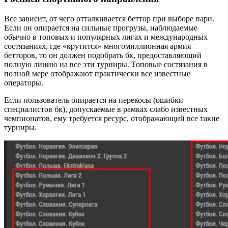
Все зависит, от чего отталкивается беттор при выборе пари.
Если он опирается на сильные прогрузы, наблюдаемые
обычно в топовых и популярных лигах и международных
состязаниях, где «крутится» многомиллионная армия
бетторов, то он должен подобрать бк, предоставляющий
полную линию на все эти турниры. Топовые состязания в
полной мере отображают практически все известные
операторы.
Если пользователь опирается на перекосы (ошибки
специалистов бк), допускаемые в рамках слабо известных
чемпионатов, ему требуется ресурс, отображающий все такие
турниры.