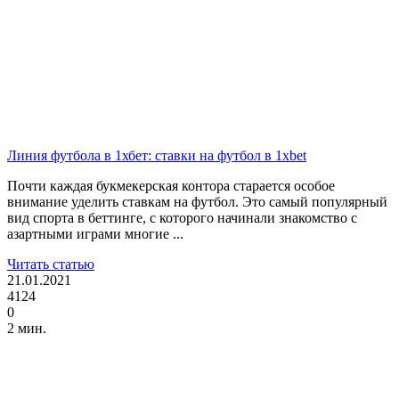
Линия футбола в 1хбет: ставки на футбол в 1xbet
Почти каждая букмекерская контора старается особое
внимание уделить ставкам на футбол. Это самый популярный
вид спорта в беттинге, с которого начинали знакомство с
азартными играми многие ...
Читать статью
21.01.2021
4124
0
2 мин.