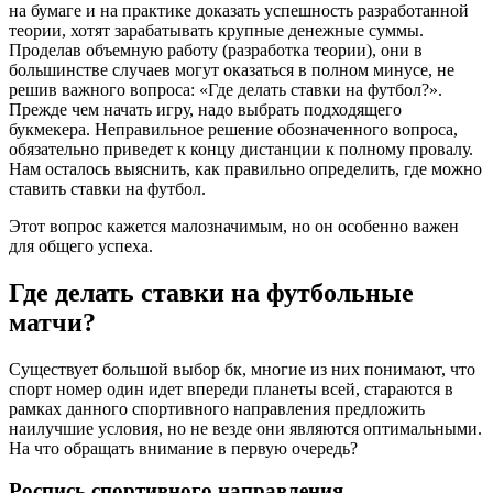
на бумаге и на практике доказать успешность разработанной
теории, хотят зарабатывать крупные денежные суммы.
Проделав объемную работу (разработка теории), они в
большинстве случаев могут оказаться в полном минусе, не
решив важного вопроса: «Где делать ставки на футбол?».
Прежде чем начать игру, надо выбрать подходящего
букмекера. Неправильное решение обозначенного вопроса,
обязательно приведет к концу дистанции к полному провалу.
Нам осталось выяснить, как правильно определить, где можно
ставить ставки на футбол.
Этот вопрос кажется малозначимым, но он особенно важен
для общего успеха.
Где делать ставки на футбольные
матчи?
Существует большой выбор бк, многие из них понимают, что
спорт номер один идет впереди планеты всей, стараются в
рамках данного спортивного направления предложить
наилучшие условия, но не везде они являются оптимальными.
На что обращать внимание в первую очередь?
Роспись спортивного направления