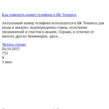
Как изменить номер телефона в БК Тенниси
Актуальный номер телефона используется в БК Тенниси для
входа в аккаунт, подтверждения ставок, получения
уведомлений и участия в акциях. Однако, в отличие от
многих других букмекеров, здесь ...
Читать статью
04.10.2025
753
0
3 мин.