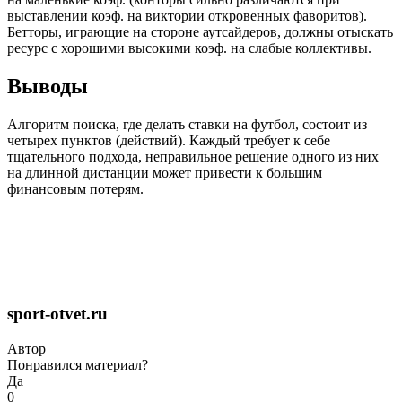
выставлении коэф. на виктории откровенных фаворитов).
Бетторы, играющие на стороне аутсайдеров, должны отыскать
ресурс с хорошими высокими коэф. на слабые коллективы.
Выводы
Алгоритм поиска, где делать ставки на футбол, состоит из
четырех пунктов (действий). Каждый требует к себе
тщательного подхода, неправильное решение одного из них
на длинной дистанции может привести к большим
финансовым потерям.
sport-otvet.ru
Автор
Понравился материал?
Да
0