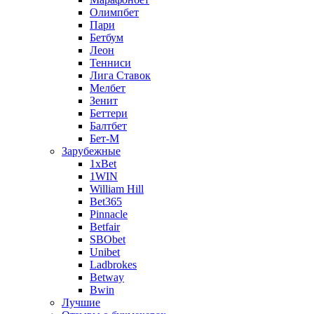
Олимпбет
Пари
Бетбум
Леон
Тенниси
Лига Ставок
Мелбет
Зенит
Беттери
Балтбет
Бет-М
Зарубежные
1xBet
1WIN
William Hill
Bet365
Pinnacle
Betfair
SBObet
Unibet
Ladbrokes
Betway
Bwin
Лучшие