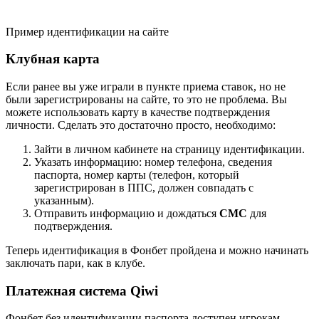
Пример идентификации на сайте
Клубная карта
Если ранее вы уже играли в пункте приема ставок, но не
были зарегистрированы на сайте, то это не проблема. Вы
можете использовать карту в качестве подтверждения
личности. Сделать это достаточно просто, необходимо:
Зайти в личном кабинете на страницу идентификации.
Указать информацию: номер телефона, сведения
паспорта, номер карты (телефон, который
зарегистрирован в ППС, должен совпадать с
указанным).
Отправить информацию и дождаться
СМС
для
подтверждения.
Теперь идентификация в Фонбет пройдена и можно начинать
заключать пари, как в клубе.
Платежная система Qiwi
Фонбет без идентификации паспорта доступен игрокам,