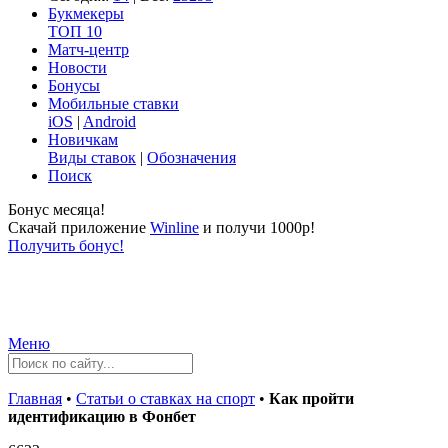
Букмекеры
ТОП 10
Матч-центр
Новости
Бонусы
Мобильные ставки
iOS
|
Android
Новичкам
Виды ставок
|
Обозначения
Поиск
Бонус месяца!
Скачай приложение
Winline
и получи 1000р!
Получить бонус!
Меню
Главная
•
Статьи о ставках на спорт
•
Как пройти
идентификацию в Фонбет