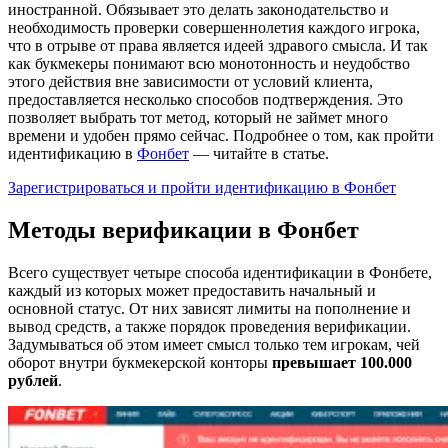
иностранной. Обязывает это делать законодательство и
необходимость проверки совершеннолетия каждого игрока,
что в отрыве от права является идеей здравого смысла. И так
как букмекеры понимают всю монотонность и неудобство
этого действия вне зависимости от условий клиента,
предоставляется несколько способов подтверждения. Это
позволяет выбрать тот метод, который не займет много
времени и удобен прямо сейчас. Подробнее о том, как пройти
идентификацию в
Фонбет
— читайте в статье.
Зарегистрироваться и пройти идентификацию в Фонбет
Методы верификации в Фонбет
Всего существует четыре способа идентификации в Фонбете,
каждый из которых может предоставить начальный и
основной статус. От них зависят лимиты на пополнение и
вывод средств, а также порядок проведения верификации.
Задумываться об этом имеет смысл только тем игрокам, чей
оборот внутри букмекерской конторы
превышает 100.000
рублей
.