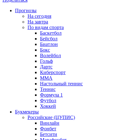
Прогнозы
На сегодня
На завтра
По видам спорта
Баскетбол
Бейсбол
Биатлон
Бокс
Волейбол
Гольф
Дартс
Киберспорт
ММА
Настольный теннис
Теннис
Формула 1
Футбол
Хоккей
Букмекеры
Российские (ЦУПИС)
Винлайн
Фонбет
Бетсити
Марафонбет