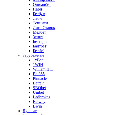
Олимпбет
Пари
Бетбум
Леон
Тенниси
Лига Ставок
Мелбет
Зенит
Беттери
Балтбет
Бет-М
Зарубежные
1xBet
1WIN
William Hill
Bet365
Pinnacle
Betfair
SBObet
Unibet
Ladbrokes
Betway
Bwin
Лучшие