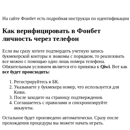
На сайте Фонбет есть подробная инструкци по идентификации
Как верифицировать в Фонбет
личность через телефон
Если вы сразу хотите подтвердить учетную запись
букмекерской конторы и знакомы с порядком, то реализовать
все можно с помощью одно лишь номера телефона.
Обязательным условием является его привязка к
Qiwi
. Вот как
все будет происходить:
Регистрируйтесь в БК.
Указываете у букмекера номер, что используется для
Киви.
После заходите на страницу подтверждения.
Соглашаетесь с правилами и синхронизируйте
аккаунты.
Остальное будет произведено автоматически. Сразу после
прохождения процедуры вы можете начать играть.