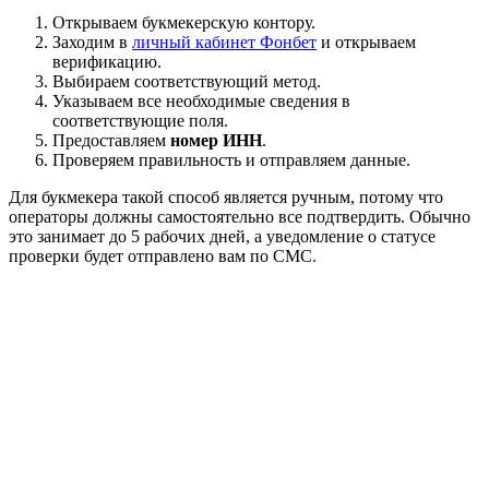
Открываем букмекерскую контору.
Заходим в
личный кабинет Фонбет
и открываем
верификацию.
Выбираем соответствующий метод.
Указываем все необходимые сведения в
соответствующие поля.
Предоставляем
номер ИНН
.
Проверяем правильность и отправляем данные.
Для букмекера такой способ является ручным, потому что
операторы должны самостоятельно все подтвердить. Обычно
это занимает до 5 рабочих дней, а уведомление о статусе
проверки будет отправлено вам по СМС.