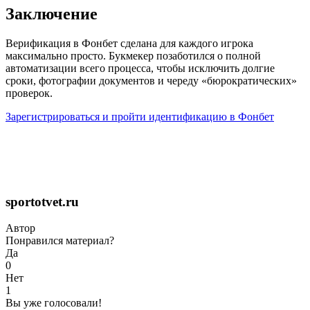
Заключение
Верификация в Фонбет сделана для каждого игрока
максимально просто. Букмекер позаботился о полной
автоматизации всего процесса, чтобы исключить долгие
сроки, фотографии документов и череду «бюрократических»
проверок.
Зарегистрироваться и пройти идентификацию в Фонбет
sportotvet.ru
Автор
Понравился материал?
Да
0
Нет
1
Вы уже голосовали!