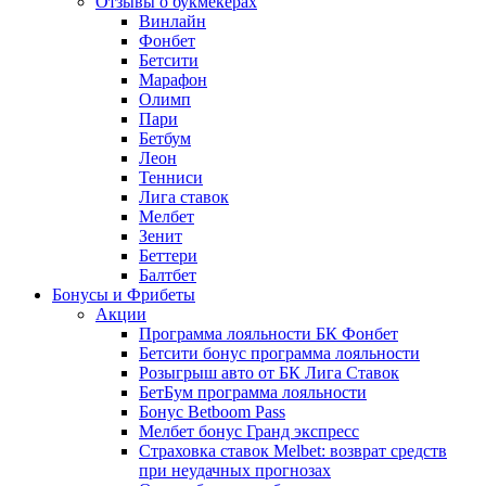
Отзывы о букмекерах
Винлайн
Фонбет
Бетсити
Марафон
Олимп
Пари
Бетбум
Леон
Тенниси
Лига ставок
Мелбет
Зенит
Беттери
Балтбет
Бонусы и Фрибеты
Акции
Программа лояльности БК Фонбет
Бетсити бонус программа лояльности
Розыгрыш авто от БК Лига Ставок
БетБум программа лояльности
Бонус Betboom Pass
Мелбет бонус Гранд экспресс
Страховка ставок Melbet: возврат средств
при неудачных прогнозах