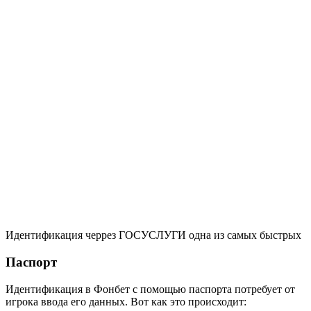
Идентификация черрез ГОСУСЛУГИ одна из самых быстрых
Паспорт
Идентификация в Фонбет с помощью паспорта потребует от
игрока ввода его данных. Вот как это происходит: