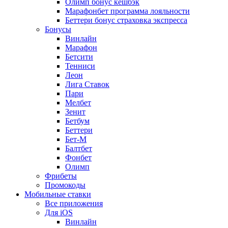
Олимп бонус кешбэк
Марафонбет программа лояльности
Беттери бонус страховка экспресса
Бонусы
Винлайн
Марафон
Бетсити
Тенниси
Леон
Лига Ставок
Пари
Мелбет
Зенит
Бетбум
Беттери
Бет-М
Балтбет
Фонбет
Олимп
Фрибеты
Промокоды
Мобильные ставки
Все приложения
Для iOS
Винлайн