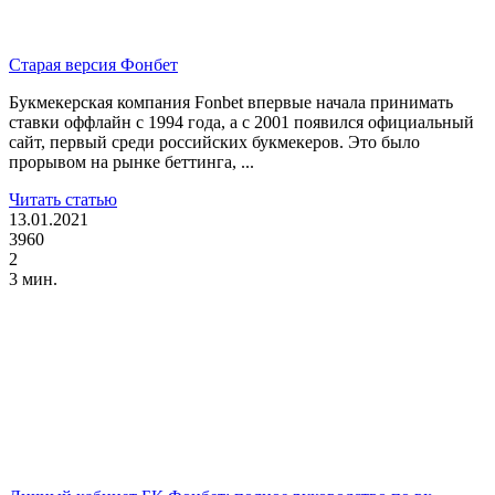
Старая версия Фонбет
Букмекерская компания Fonbet впервые начала принимать
ставки оффлайн с 1994 года, а с 2001 появился официальный
сайт, первый среди российских букмекеров. Это было
прорывом на рынке беттинга, ...
Читать статью
13.01.2021
3960
2
3 мин.