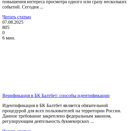
повышения интереса просмотра одного или сразу нескольких
событий. Сегодня ...
Читать статью
07.08.2025
805
0
6 мин.
Верификация в БК Балтбет: способы идентификации
Идентификация в БК Балтбет является обязательной
процедурой для всех пользователей на территории России.
Данное требование закреплено федеральным законом,
регулирующим деятельность букмекерских ...