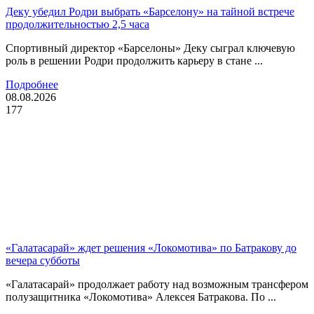
Деку убедил Родри выбрать «Барселону» на тайной встрече
продолжительностью 2,5 часа
Спортивный директор «Барселоны» Деку сыграл ключевую
роль в решении Родри продолжить карьеру в стане ...
Подробнее
08.08.2026
177
«Галатасарай» ждет решения «Локомотива» по Батракову до
вечера субботы
«Галатасарай» продолжает работу над возможным трансфером
полузащитника «Локомотива» Алексея Батракова. По ...