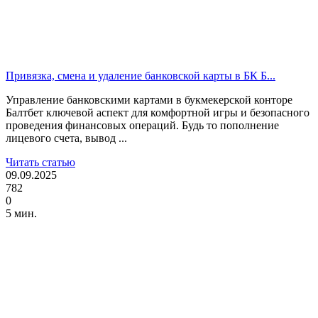
Привязка, смена и удаление банковской карты в БК Б...
Управление банковскими картами в букмекерской конторе
Балтбет ключевой аспект для комфортной игры и безопасного
проведения финансовых операций. Будь то пополнение
лицевого счета, вывод ...
Читать статью
09.09.2025
782
0
5 мин.