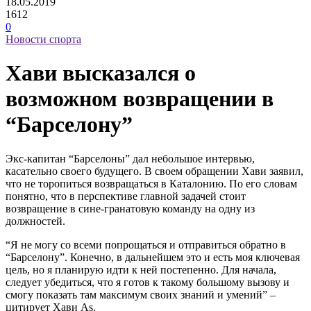
18.05.2019
1612
0
Новости спорта
Хави высказался о
возможном возвращении в
“Барселону”
Экс-капитан “Барселоны” дал небольшое интервью,
касательно своего будущего. В своем обращении Хави заявил,
что не торопиться возвращаться в Каталонию. По его словам
понятно, что в перспективе главной задачей стоит
возвращение в сине-гранатовую команду на одну из
должностей.
“Я не могу со всеми попрощаться и отправиться обратно в
“Барселону”. Конечно, в дальнейшем это и есть моя ключевая
цель, но я планирую идти к ней постепенно. Для начала,
следует убедиться, что я готов к такому большому вызову и
смогу показать там максимум своих знаний и умений” –
цитирует Хави As.