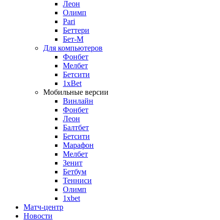
Леон
Олимп
Pari
Беттери
Бет-М
Для компьютеров
Фонбет
Мелбет
Бетсити
1xBet
Мобильные версии
Винлайн
Фонбет
Леон
Балтбет
Бетсити
Марафон
Мелбет
Зенит
Бетбум
Тенниси
Олимп
1xbet
Матч-центр
Новости