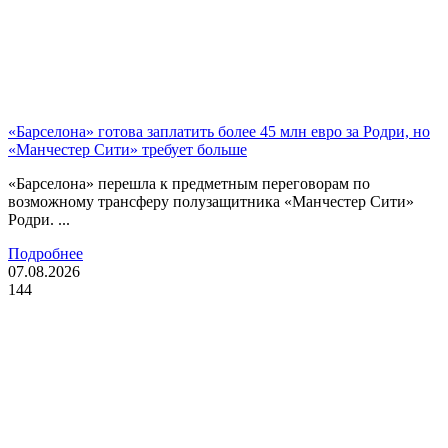
«Барселона» готова заплатить более 45 млн евро за Родри, но
«Манчестер Сити» требует больше
«Барселона» перешла к предметным переговорам по
возможному трансферу полузащитника «Манчестер Сити»
Родри. ...
Подробнее
07.08.2026
144