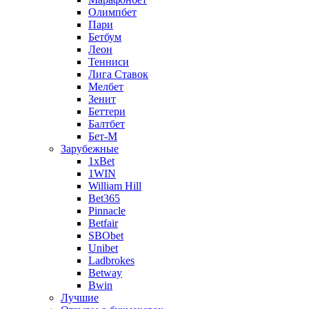
Олимпбет
Пари
Бетбум
Леон
Тенниси
Лига Ставок
Мелбет
Зенит
Беттери
Балтбет
Бет-М
Зарубежные
1xBet
1WIN
William Hill
Bet365
Pinnacle
Betfair
SBObet
Unibet
Ladbrokes
Betway
Bwin
Лучшие