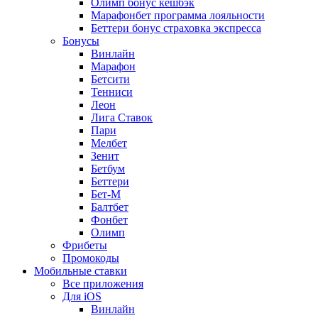
Олимп бонус кешбэк
Марафонбет программа лояльности
Беттери бонус страховка экспресса
Бонусы
Винлайн
Марафон
Бетсити
Тенниси
Леон
Лига Ставок
Пари
Мелбет
Зенит
Бетбум
Беттери
Бет-М
Балтбет
Фонбет
Олимп
Фрибеты
Промокоды
Мобильные ставки
Все приложения
Для iOS
Винлайн