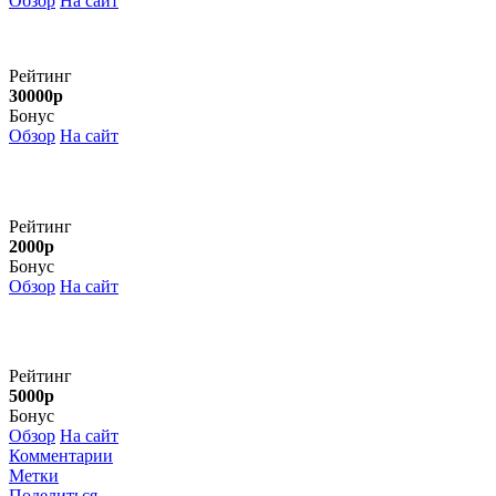
Обзор
На сайт
Рейтинг
30000р
Бонус
Обзор
На сайт
Рейтинг
2000р
Бонус
Обзор
На сайт
Рейтинг
5000р
Бонус
Обзор
На сайт
Комментарии
Метки
Поделиться