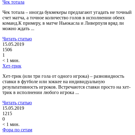
Чек тотала
Чек тотала – иногда букмекеры предлагают угадать не точный
счет матча, а точное количество голов в исполнении обеих
команд.К примеру, в матче Ньюкасла и Ливерпуля вряд ли
можно ждать ...
Читать статью
15.05.2019
1506
1
< 1 мин.
Хет-трик
Хет-трик (или три гола от одного игрока) – разновидность
ставки в футболе или хоккее на индивидуальную
результативность игроков. Встречаются ставки просто на хет-
трик в исполнении любого игрока ...
Читать статью
15.05.2019
1215
0
< 1 мин.
Фора по сетам