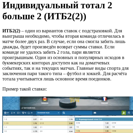
Индивидуальный тотал 2
больше 2 (ИТБ2(2))
ИТБ2(2)
– один из вариантов ставок с подстраховкой. Для
выигрыша необходимо, чтобы вторая команда отличилась в
матче более двух раз. В случае, если она смогла забить лишь
дважды, будет произведён возврат суммы ставки. Если
команде не удалось забить 2 гола, пари является
проигрышным. Один из основных и популярных исходов в
букмекерских конторах доступен как на доматчевых
событиях, так и на текущих матчах. Главные виды спорта для
заключения пари такого типа – футбол и хоккей. Для расчёта
тотала учитывается лишь основное время поединков.
Пример такой ставки: