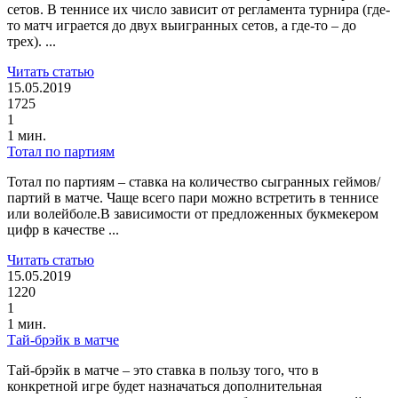
сетов. В теннисе их число зависит от регламента турнира (где-
то матч играется до двух выигранных сетов, а где-то – до
трех). ...
Читать статью
15.05.2019
1725
1
1 мин.
Тотал по партиям
Тотал по партиям – ставка на количество сыгранных геймов/
партий в матче. Чаще всего пари можно встретить в теннисе
или волейболе.В зависимости от предложенных букмекером
цифр в качестве ...
Читать статью
15.05.2019
1220
1
1 мин.
Тай-брэйк в матче
Тай-брэйк в матче – это ставка в пользу того, что в
конкретной игре будет назначаться дополнительная