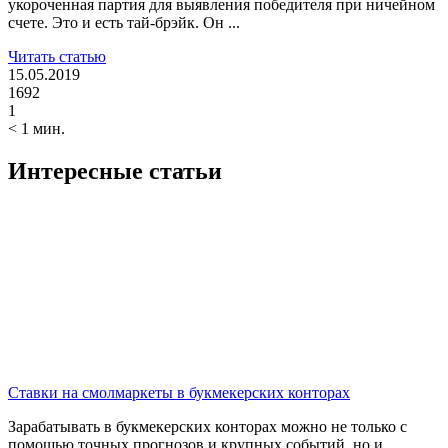
укороченная партия для выявления победителя при ничейном
счете. Это и есть тай-брэйк. Он ...
Читать статью
15.05.2019
1692
1
< 1 мин.
Интересные статьи
Ставки на смолмаркеты в букмекерских конторах
Зарабатывать в букмекерских конторах можно не только с
помощью точных прогнозов и крупных событий, но и