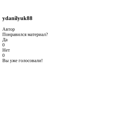
ydanilyuk88
Автор
Понравился материал?
Да
0
Нет
0
Вы уже голосовали!