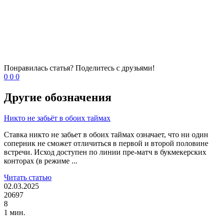
Понравилась статья? Поделитесь с друзьями!
0
0
0
Другие обозначения
Никто не забьёт в обоих таймах
Ставка никто не забьет в обоих таймах означает, что ни один
соперник не сможет отличиться в первой и второй половине
встречи. Исход доступен по линии пре-матч в букмекерских
конторах (в режиме ...
Читать статью
02.03.2025
20697
8
1 мин.