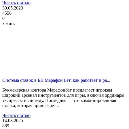
Читать статью
30.05.2023
4556
0
3 мин.
Система ставок в БК Марафон Бет: как работает и ра...
Букмекерская контора Марафонбет предлагает игрокам
широкий арсенал инструментов для игры, включая ординары,
экспрессы и систему. Последняя — это комбинированная
ставка, которая привлекает ...
Читать статью
14.08.2025
889