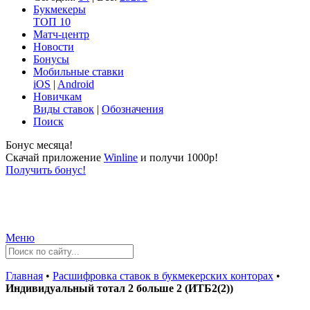
Букмекеры
ТОП 10
Матч-центр
Новости
Бонусы
Мобильные ставки
iOS
|
Android
Новичкам
Виды ставок
|
Обозначения
Поиск
Бонус месяца!
Скачай приложение
Winline
и получи 1000р!
Получить бонус!
Меню
Главная
•
Расшифровка ставок в букмекерских конторах
•
Индивидуальный тотал 2 больше 2 (ИТБ2(2))