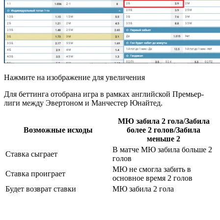
Нажмите на изображение для увеличения
Для беттинга отобрана игра в рамках английской Премьер-
лиги между Эвертоном и Манчестер Юнайтед.
МЮ забила 2 гола/Забила
Возможные исходы
более 2 голов/Забила
меньше 2
В матче МЮ забила больше 2
Ставка сыграет
голов
МЮ не смогла забить в
Ставка проиграет
основное время 2 голов
Будет возврат ставки
МЮ забила 2 гола