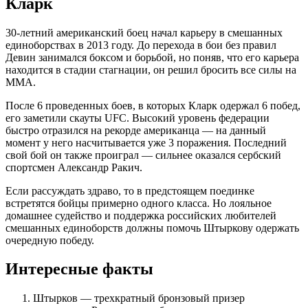
Кларк
30-летний американский боец начал карьеру в смешанных
единоборствах в 2013 году. До перехода в бои без правил
Девин занимался боксом и борьбой, но поняв, что его карьера
находится в стадии стагнации, он решил бросить все силы на
MMA.
После 6 проведенных боев, в которых Кларк одержал 6 побед,
его заметили скауты UFC. Высокий уровень федерации
быстро отразился на рекорде американца — на данный
момент у него насчитывается уже 3 поражения. Последний
свой бой он также проиграл — сильнее оказался сербский
спортсмен Александр Ракич.
Если рассуждать здраво, то в предстоящем поединке
встретятся бойцы примерно одного класса. Но лояльное
домашнее судейство и поддержка российских любителей
смешанных единоборств должны помочь Штыркову одержать
очередную победу.
Интересные факты
Штырков — трехкратный бронзовый призер