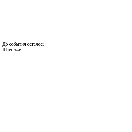
До события осталось:
Штырков