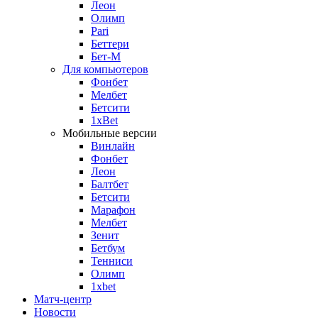
Леон
Олимп
Pari
Беттери
Бет-М
Для компьютеров
Фонбет
Мелбет
Бетсити
1xBet
Мобильные версии
Винлайн
Фонбет
Леон
Балтбет
Бетсити
Марафон
Мелбет
Зенит
Бетбум
Тенниси
Олимп
1xbet
Матч-центр
Новости