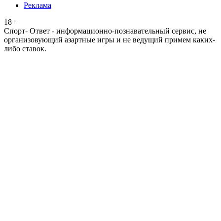
Реклама
18+
Спорт- Ответ - информационно-познавательный сервис, не
организовующий азартные игры и не ведущий примем каких-
либо ставок.