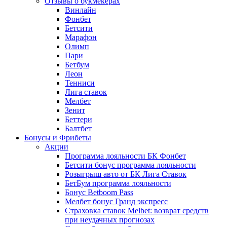
Отзывы о букмекерах
Винлайн
Фонбет
Бетсити
Марафон
Олимп
Пари
Бетбум
Леон
Тенниси
Лига ставок
Мелбет
Зенит
Беттери
Балтбет
Бонусы и Фрибеты
Акции
Программа лояльности БК Фонбет
Бетсити бонус программа лояльности
Розыгрыш авто от БК Лига Ставок
БетБум программа лояльности
Бонус Betboom Pass
Мелбет бонус Гранд экспресс
Страховка ставок Melbet: возврат средств
при неудачных прогнозах