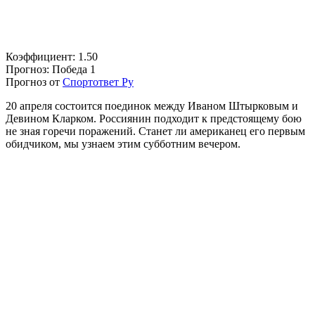
Коэффициент:
1.50
Прогноз:
Победа 1
Прогноз от
Спортответ Ру
20 апреля состоится поединок между Иваном Штырковым и
Девином Кларком. Россиянин подходит к предстоящему бою
не зная горечи поражений. Станет ли американец его первым
обидчиком, мы узнаем этим субботним вечером.