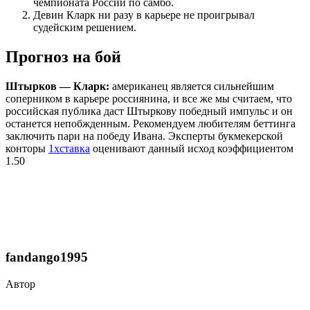
чемпионата России по самбо.
Девин Кларк ни разу в карьере не проигрывал
судейским решением.
Прогноз на бой
Штырков — Кларк:
американец является сильнейшим
соперником в карьере россиянина, и все же мы считаем, что
российская публика даст Штыркову победный импульс и он
останется непобжденным. Рекомендуем любителям беттинга
заключить пари на победу Ивана. Эксперты букмекерской
конторы
1хставка
оценивают данный исход коэффициентом
1.50
fandango1995
Автор