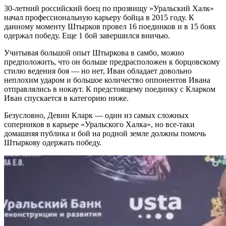
30-летний российский боец по прозвищу »Уральский Халк»
начал профессиональную карьеру бойца в 2015 году. К
данному моменту Штырков провел 16 поединков и в 15 боях
одержал победу. Еще 1 бой завершился вничью.
Учитывая большой опыт Штыркова в самбо, можно
предположить, что он больше предрасположен к борцовскому
стилю ведения боя — но нет, Иван обладает довольно
неплохим ударом и большое количество оппонентов Ивана
отправлялись в нокаут. К предстоящему поединку с Кларком
Иван спускается в категорию ниже.
Безусловно, Девин Кларк — один из самых сложных
соперников в карьере «Уральского Халка», но все-таки
домашняя публика и бой на родной земле должны помочь
Штыркову одержать победу.