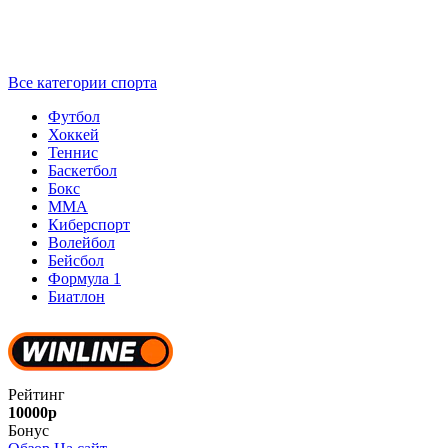
Все категории спорта
Футбол
Хоккей
Теннис
Баскетбол
Бокс
ММА
Киберспорт
Волейбол
Бейсбол
Формула 1
Биатлон
Рейтинг
10000р
Бонус