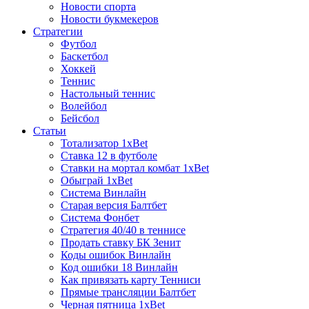
Новости спорта
Новости букмекеров
Стратегии
Футбол
Баскетбол
Хоккей
Теннис
Настольный теннис
Волейбол
Бейсбол
Статьи
Тотализатор 1хBet
Ставка 12 в футболе
Ставки на мортал комбат 1хBet
Обыграй 1хBet
Система Винлайн
Старая версия Балтбет
Система Фонбет
Стратегия 40/40 в теннисе
Продать ставку БК Зенит
Коды ошибок Винлайн
Код ошибки 18 Винлайн
Как привязать карту Тенниси
Прямые трансляции Балтбет
Черная пятница 1xBet