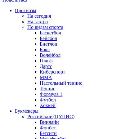
Прогнозы
На сегодня
На завтра
По видам спорта
Баскетбол
Бейсбол
Биатлон
Бокс
Волейбол
Гольф
Дартс
Киберспорт
ММА
Настольный теннис
Теннис
Формула 1
Футбол
Хоккей
Букмекеры
Российские (ЦУПИС)
Винлайн
Фонбет
Бетсити
Марафонбет