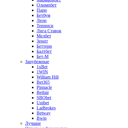
Олимпбет
Пари
Бетбум
Леон
Тенниси
Лига Ставок
Мелбет
Зенит
Беттери
Балтбет
Бет-М
Зарубежные
1xBet
1WIN
William Hill
Bet365
Pinnacle
Betfair
SBObet
Unibet
Ladbrokes
Betway
Bwin
Лучшие