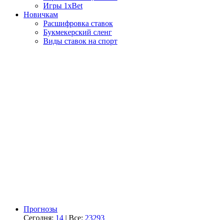
Игры 1xBet
Новичкам
Расшифровка ставок
Букмекерский сленг
Виды ставок на спорт
Прогнозы
Сегодня:
14
| Все:
23293