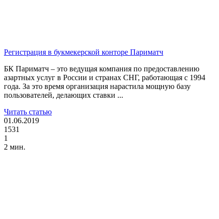
Регистрация в букмекерской конторе Париматч
БК Париматч – это ведущая компания по предоставлению
азартных услуг в России и странах СНГ, работающая с 1994
года. За это время организация нарастила мощную базу
пользователей, делающих ставки ...
Читать статью
01.06.2019
1531
1
2 мин.