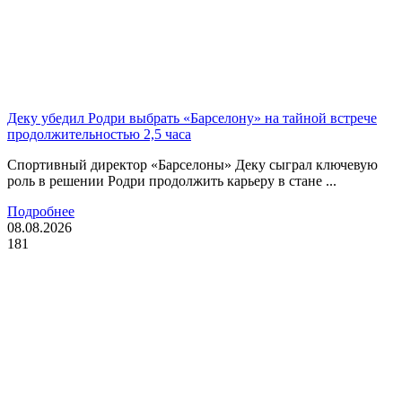
Деку убедил Родри выбрать «Барселону» на тайной встрече
продолжительностью 2,5 часа
Спортивный директор «Барселоны» Деку сыграл ключевую
роль в решении Родри продолжить карьеру в стане ...
Подробнее
08.08.2026
181