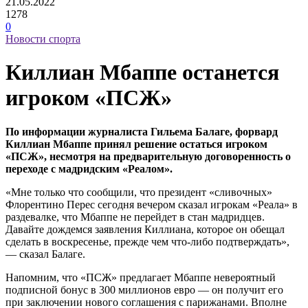
21.05.2022
1278
0
Новости спорта
Киллиан Мбаппе останется
игроком «ПСЖ»
По информации журналиста Гильема Балаге, форвард
Киллиан Мбаппе принял решение остаться игроком
«ПСЖ», несмотря на предварительную договоренность о
переходе с мадридским «Реалом».
«Мне только что сообщили, что президент «сливочных»
Флорентино Перес сегодня вечером сказал игрокам «Реала» в
раздевалке, что Мбаппе не перейдет в стан мадридцев.
Давайте дождемся заявления Киллиана, которое он обещал
сделать в воскресенье, прежде чем что-либо подтверждать»,
— сказал Балаге.
Напомним, что «ПСЖ» предлагает Мбаппе невероятный
подписной бонус в 300 миллионов евро — он получит его
при заключении нового соглашения с парижанами. Вполне