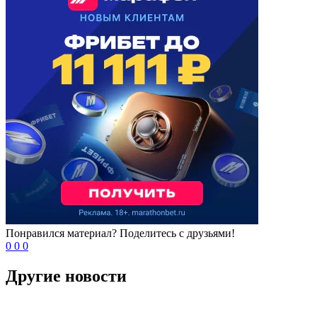
Понравился материал? Поделитесь с друзьями!
0
0
0
Другие новости