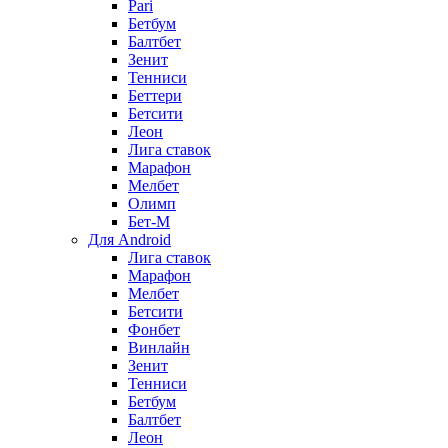
Pari
Бетбум
Балтбет
Зенит
Тенниси
Беттери
Бетсити
Леон
Лига ставок
Марафон
Мелбет
Олимп
Бет-М
Для Android
Лига ставок
Марафон
Мелбет
Бетсити
Фонбет
Винлайн
Зенит
Тенниси
Бетбум
Балтбет
Леон