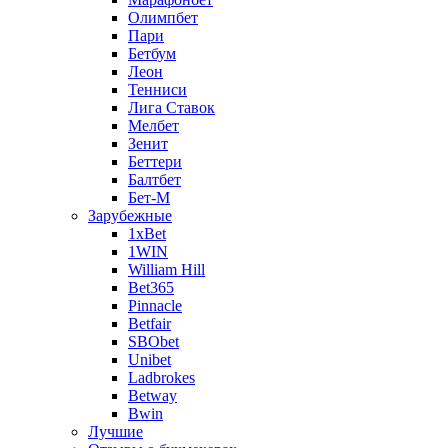
Олимпбет
Пари
Бетбум
Леон
Тенниси
Лига Ставок
Мелбет
Зенит
Беттери
Балтбет
Бет-М
Зарубежные
1xBet
1WIN
William Hill
Bet365
Pinnacle
Betfair
SBObet
Unibet
Ladbrokes
Betway
Bwin
Лучшие