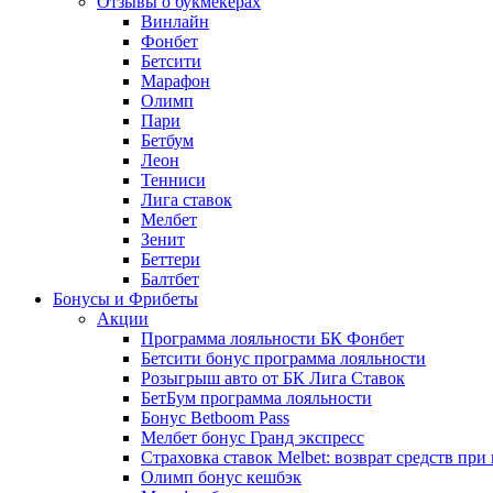
Отзывы о букмекерах
Винлайн
Фонбет
Бетсити
Марафон
Олимп
Пари
Бетбум
Леон
Тенниси
Лига ставок
Мелбет
Зенит
Беттери
Балтбет
Бонусы и Фрибеты
Акции
Программа лояльности БК Фонбет
Бетсити бонус программа лояльности
Розыгрыш авто от БК Лига Ставок
БетБум программа лояльности
Бонус Betboom Pass
Мелбет бонус Гранд экспресс
Страховка ставок Melbet: возврат средств при
Олимп бонус кешбэк