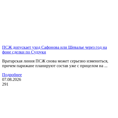
ПСЖ допускает уход Сафонова или Шевалье через год на
фоне сделки по Судзуки
Вратарская линия ПСЖ снова может серьезно измениться,
причем парижане планируют состав уже с прицелом на ...
Подробнее
07.08.2026
291