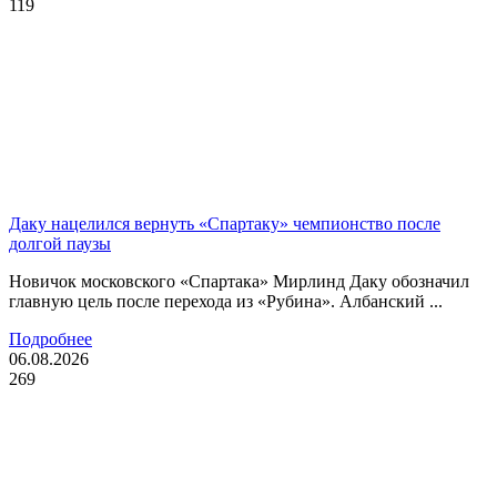
119
Даку нацелился вернуть «Спартаку» чемпионство после
долгой паузы
Новичок московского «Спартака» Мирлинд Даку обозначил
главную цель после перехода из «Рубина». Албанский ...
Подробнее
06.08.2026
269