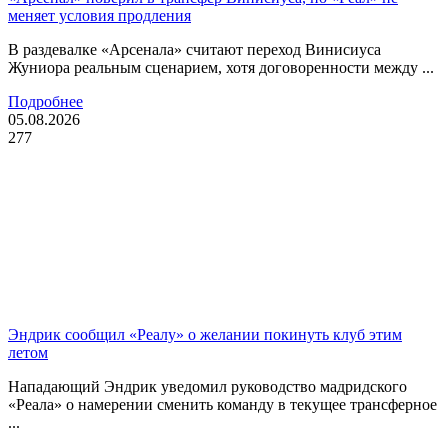
меняет условия продления
В раздевалке «Арсенала» считают переход Винисиуса
Жуниора реальным сценарием, хотя договоренности между ...
Подробнее
05.08.2026
277
Эндрик сообщил «Реалу» о желании покинуть клуб этим
летом
Нападающий Эндрик уведомил руководство мадридского
«Реала» о намерении сменить команду в текущее трансферное
...