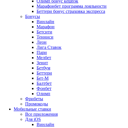
Олимп бонус кешбэк
Марафонбет программа лояльности
Беттери бонус страховка экспресса
Бонусы
Винлайн
Марафон
Бетсити
Тенниси
Леон
Лига Ставок
Пари
Мелбет
Зенит
Бетбум
Беттери
Бет-М
Балтбет
Фонбет
Олимп
Фрибеты
Промокоды
Мобильные ставки
Все приложения
Для iOS
Винлайн