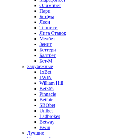
Олимпбет
Пари
Бетбум
Леон
Тенниси
Лига Ставок
Мелбет
Зенит
Беттери
Балтбет
Бет-М
Зарубежные
1xBet
1WIN
William Hill
Bet365
Pinnacle
Betfair
SBObet
Unibet
Ladbrokes
Betway
Bwin
Лучшие