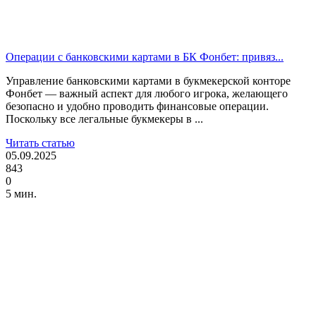
Операции с банковскими картами в БК Фонбет: привяз...
Управление банковскими картами в букмекерской конторе
Фонбет — важный аспект для любого игрока, желающего
безопасно и удобно проводить финансовые операции.
Поскольку все легальные букмекеры в ...
Читать статью
05.09.2025
843
0
5 мин.