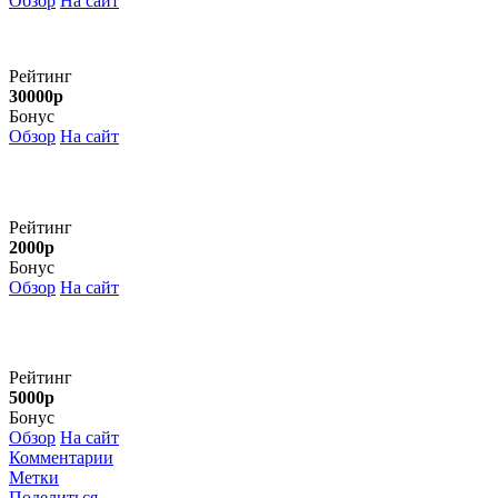
Обзор
На сайт
Рейтинг
30000р
Бонус
Обзор
На сайт
Рейтинг
2000р
Бонус
Обзор
На сайт
Рейтинг
5000р
Бонус
Обзор
На сайт
Комментарии
Метки
Поделиться