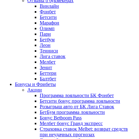
Отзывы о букмекерах
Винлайн
Фонбет
Бетсити
Марафон
Олимп
Пари
Бетбум
Леон
Тенниси
Лига ставок
Мелбет
Зенит
Беттери
Балтбет
Бонусы и Фрибеты
Акции
Программа лояльности БК Фонбет
Бетсити бонус программа лояльности
Розыгрыш авто от БК Лига Ставок
БетБум программа лояльности
Бонус Betboom Pass
Мелбет бонус Гранд экспресс
Страховка ставок Melbet: возврат средств
при неудачных прогнозах