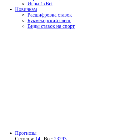
Игры 1xBet
Новичкам
Расшифровка ставок
Букмекерский сленг
Виды ставок на спорт
Прогнозы
Сегодня:
14
| Все:
23293