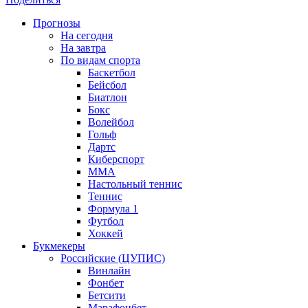
Прогнозы
На сегодня
На завтра
По видам спорта
Баскетбол
Бейсбол
Биатлон
Бокс
Волейбол
Гольф
Дартс
Киберспорт
ММА
Настольный теннис
Теннис
Формула 1
Футбол
Хоккей
Букмекеры
Российские (ЦУПИС)
Винлайн
Фонбет
Бетсити
Марафонбет