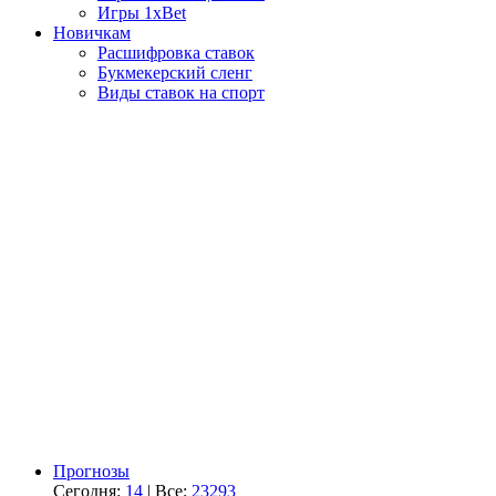
Игры 1xBet
Новичкам
Расшифровка ставок
Букмекерский сленг
Виды ставок на спорт
Прогнозы
Сегодня:
14
| Все:
23293