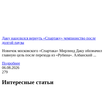
Даку нацелился вернуть «Спартаку» чемпионство после
долгой паузы
Новичок московского «Спартака» Мирлинд Даку обозначил
главную цель после перехода из «Рубина». Албанский ...
Подробнее
06.08.2026
279
Интересные статьи