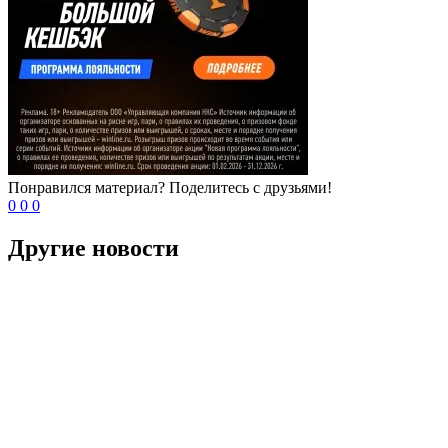
Понравился материал? Поделитесь с друзьями!
0
0
0
Другие новости