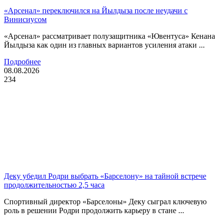
«Арсенал» переключился на Йылдыза после неудачи с
Винисиусом
«Арсенал» рассматривает полузащитника «Ювентуса» Кенана
Йылдыза как один из главных вариантов усиления атаки ...
Подробнее
08.08.2026
234
Деку убедил Родри выбрать «Барселону» на тайной встрече
продолжительностью 2,5 часа
Спортивный директор «Барселоны» Деку сыграл ключевую
роль в решении Родри продолжить карьеру в стане ...