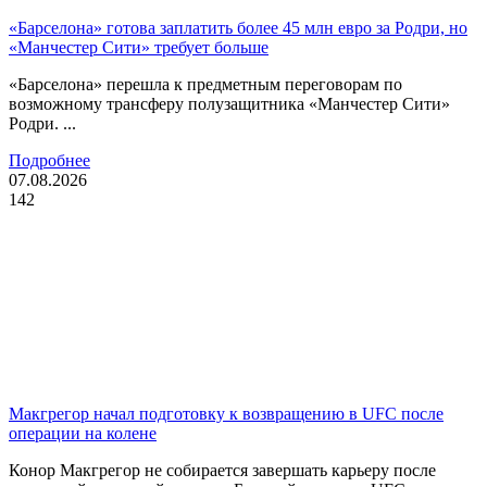
«Барселона» готова заплатить более 45 млн евро за Родри, но
«Манчестер Сити» требует больше
«Барселона» перешла к предметным переговорам по
возможному трансферу полузащитника «Манчестер Сити»
Родри. ...
Подробнее
07.08.2026
142
Макгрегор начал подготовку к возвращению в UFC после
операции на колене
Конор Макгрегор не собирается завершать карьеру после