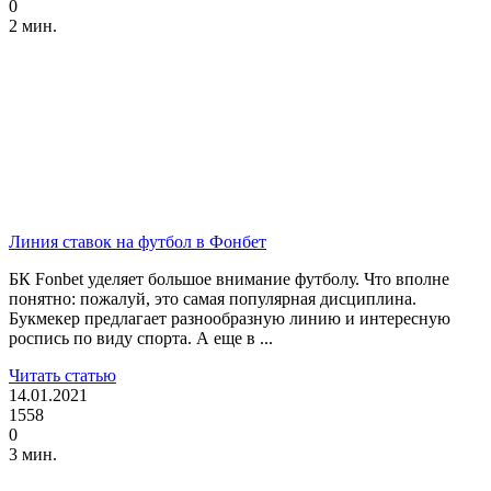
0
2 мин.
Линия ставок на футбол в Фонбет
БК Fonbet уделяет большое внимание футболу. Что вполне
понятно: пожалуй, это самая популярная дисциплина.
Букмекер предлагает разнообразную линию и интересную
роспись по виду спорта. А еще в ...
Читать статью
14.01.2021
1558
0
3 мин.