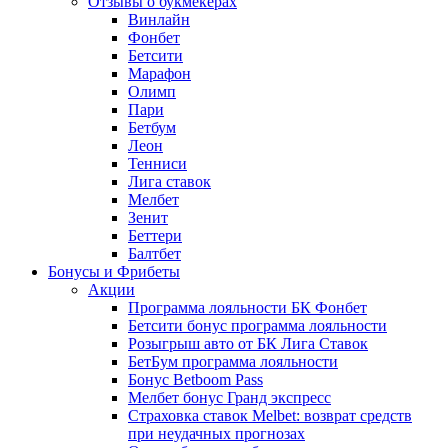
Отзывы о букмекерах
Винлайн
Фонбет
Бетсити
Марафон
Олимп
Пари
Бетбум
Леон
Тенниси
Лига ставок
Мелбет
Зенит
Беттери
Балтбет
Бонусы и Фрибеты
Акции
Программа лояльности БК Фонбет
Бетсити бонус программа лояльности
Розыгрыш авто от БК Лига Ставок
БетБум программа лояльности
Бонус Betboom Pass
Мелбет бонус Гранд экспресс
Страховка ставок Melbet: возврат средств
при неудачных прогнозах