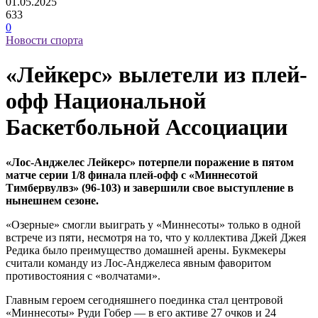
01.05.2025
633
0
Новости спорта
«Лейкерс» вылетели из плей-
офф Национальной
Баскетбольной Ассоциации
«Лос-Анджелес Лейкерс» потерпели поражение в пятом
матче серии 1/8 финала плей-офф с «Миннесотой
Тимбервулвз» (96-103) и завершили свое выступление в
нынешнем сезоне.
«Озерные» смогли выиграть у «Миннесоты» только в одной
встрече из пяти, несмотря на то, что у коллектива Джей Джея
Редика было преимущество домашней арены. Букмекеры
считали команду из Лос-Анджелеса явным фаворитом
противостояния с «волчатами».
Главным героем сегодняшнего поединка стал центровой
«Миннесоты» Руди Гобер — в его активе 27 очков и 24