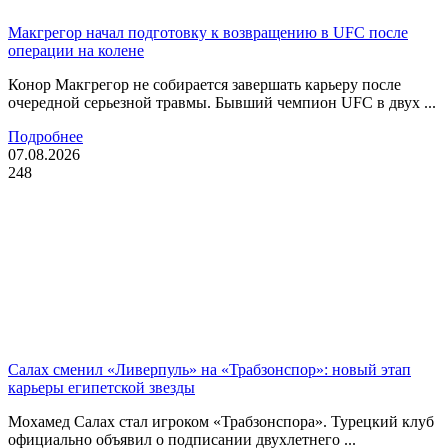
Макгрегор начал подготовку к возвращению в UFC после
операции на колене
Конор Макгрегор не собирается завершать карьеру после
очередной серьезной травмы. Бывший чемпион UFC в двух ...
Подробнее
07.08.2026
248
Салах сменил «Ливерпуль» на «Трабзонспор»: новый этап
карьеры египетской звезды
Мохамед Салах стал игроком «Трабзонспора». Турецкий клуб
официально объявил о подписании двухлетнего ...