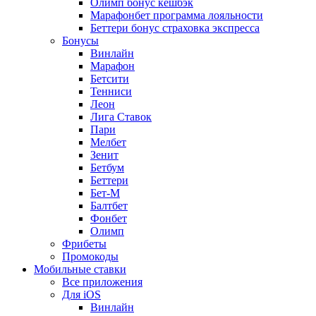
Олимп бонус кешбэк
Марафонбет программа лояльности
Беттери бонус страховка экспресса
Бонусы
Винлайн
Марафон
Бетсити
Тенниси
Леон
Лига Ставок
Пари
Мелбет
Зенит
Бетбум
Беттери
Бет-М
Балтбет
Фонбет
Олимп
Фрибеты
Промокоды
Мобильные ставки
Все приложения
Для iOS
Винлайн