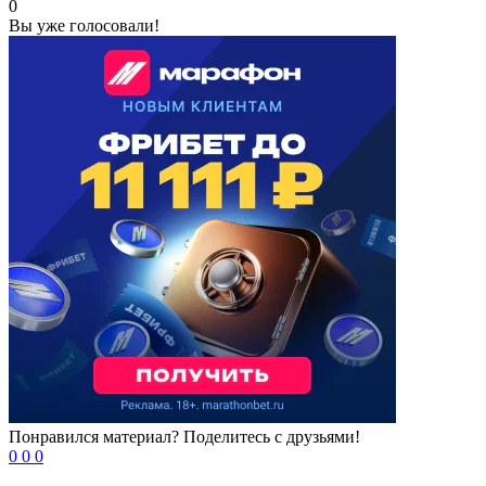
0
Вы уже голосовали!
Понравился материал? Поделитесь с друзьями!
0
0
0