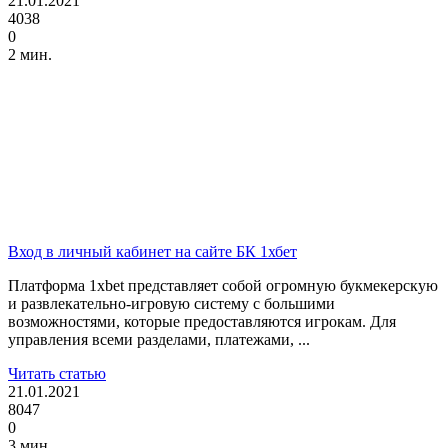
21.01.2021
4038
0
2 мин.
Вход в личный кабинет на сайте БК 1хбет
Платформа 1xbet представляет собой огромную букмекерскую
и развлекательно-игровую систему с большими
возможностями, которые предоставляются игрокам. Для
управления всеми разделами, платежами, ...
Читать статью
21.01.2021
8047
0
3 мин.