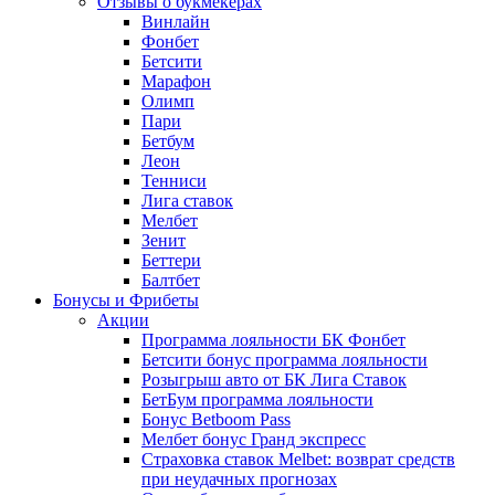
Отзывы о букмекерах
Винлайн
Фонбет
Бетсити
Марафон
Олимп
Пари
Бетбум
Леон
Тенниси
Лига ставок
Мелбет
Зенит
Беттери
Балтбет
Бонусы и Фрибеты
Акции
Программа лояльности БК Фонбет
Бетсити бонус программа лояльности
Розыгрыш авто от БК Лига Ставок
БетБум программа лояльности
Бонус Betboom Pass
Мелбет бонус Гранд экспресс
Страховка ставок Melbet: возврат средств
при неудачных прогнозах