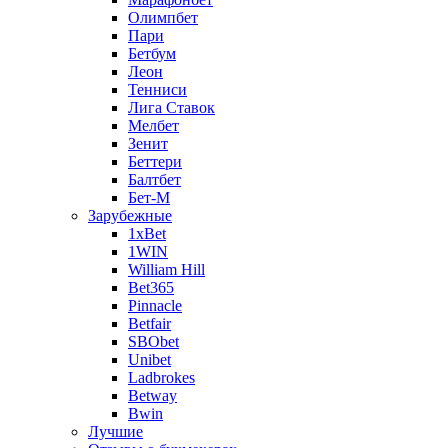
Олимпбет
Пари
Бетбум
Леон
Тенниси
Лига Ставок
Мелбет
Зенит
Беттери
Балтбет
Бет-М
Зарубежные
1xBet
1WIN
William Hill
Bet365
Pinnacle
Betfair
SBObet
Unibet
Ladbrokes
Betway
Bwin
Лучшие