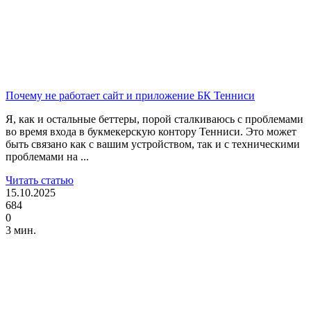
Почему не работает сайт и приложение БК Тенниси
Я, как и остальные беттеры, порой сталкиваюсь с проблемами
во время входа в букмекерскую контору Тенниси. Это может
быть связано как с вашим устройством, так и с техническими
проблемами на ...
Читать статью
15.10.2025
684
0
3 мин.