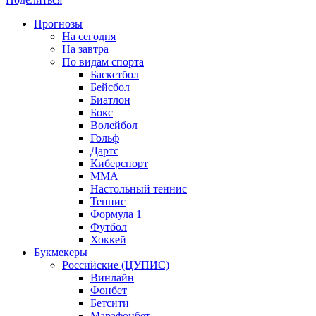
Прогнозы
На сегодня
На завтра
По видам спорта
Баскетбол
Бейсбол
Биатлон
Бокс
Волейбол
Гольф
Дартс
Киберспорт
ММА
Настольный теннис
Теннис
Формула 1
Футбол
Хоккей
Букмекеры
Российские (ЦУПИС)
Винлайн
Фонбет
Бетсити
Марафонбет