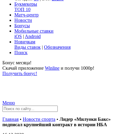
Букмекеры
ТОП 10
Матч-центр
Новости
Бонусы
Мобильные ставки
iOS
|
Android
Новичкам
Виды ставок
|
Обозначения
Поиск
Бонус месяца!
Скачай приложение
Winline
и получи 1000р!
Получить бонус!
Меню
Главная
•
Новости спорта
•
Лидер «Милуоки Бакс»
подписал крупнейший контракт в истории НБА