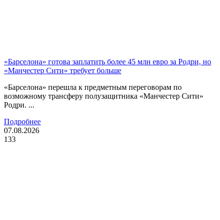
«Барселона» готова заплатить более 45 млн евро за Родри, но
«Манчестер Сити» требует больше
«Барселона» перешла к предметным переговорам по
возможному трансферу полузащитника «Манчестер Сити»
Родри. ...
Подробнее
07.08.2026
133