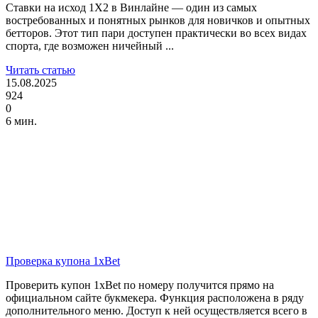
Ставки на исход 1X2 в Винлайне — один из самых
востребованных и понятных рынков для новичков и опытных
бетторов. Этот тип пари доступен практически во всех видах
спорта, где возможен ничейный ...
Читать статью
15.08.2025
924
0
6 мин.
Проверка купона 1xBet
Проверить купон 1xBet по номеру получится прямо на
официальном сайте букмекера. Функция расположена в ряду
дополнительного меню. Доступ к ней осуществляется всего в