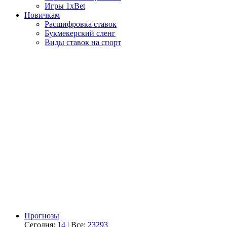
Игры 1xBet
Новичкам
Расшифровка ставок
Букмекерский сленг
Виды ставок на спорт
Прогнозы
Сегодня:
14
| Все:
23293