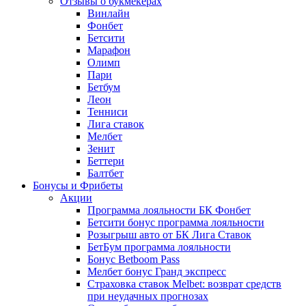
Отзывы о букмекерах
Винлайн
Фонбет
Бетсити
Марафон
Олимп
Пари
Бетбум
Леон
Тенниси
Лига ставок
Мелбет
Зенит
Беттери
Балтбет
Бонусы и Фрибеты
Акции
Программа лояльности БК Фонбет
Бетсити бонус программа лояльности
Розыгрыш авто от БК Лига Ставок
БетБум программа лояльности
Бонус Betboom Pass
Мелбет бонус Гранд экспресс
Страховка ставок Melbet: возврат средств
при неудачных прогнозах