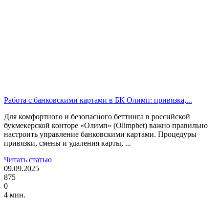
Работа с банковскими картами в БК Олимп: привязка,...
Для комфортного и безопасного беттинга в российской
букмекерской конторе «Олимп» (Olimpbet) важно правильно
настроить управление банковскими картами. Процедуры
привязки, смены и удаления карты, ...
Читать статью
09.09.2025
875
0
4 мин.