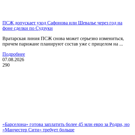
ПСЖ допускает уход Сафонова или Шевалье через год на
фоне сделки по Судзуки
Вратарская линия ПСЖ снова может серьезно измениться,
причем парижане планируют состав уже с прицелом на ...
Подробнее
07.08.2026
290
«Барселона» готова заплатить более 45 млн евро за Родри, но
«Манчестер Сити» требует больше