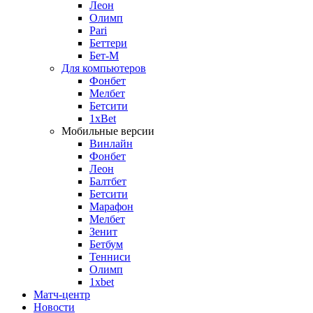
Леон
Олимп
Pari
Беттери
Бет-М
Для компьютеров
Фонбет
Мелбет
Бетсити
1xBet
Мобильные версии
Винлайн
Фонбет
Леон
Балтбет
Бетсити
Марафон
Мелбет
Зенит
Бетбум
Тенниси
Олимп
1xbet
Матч-центр
Новости