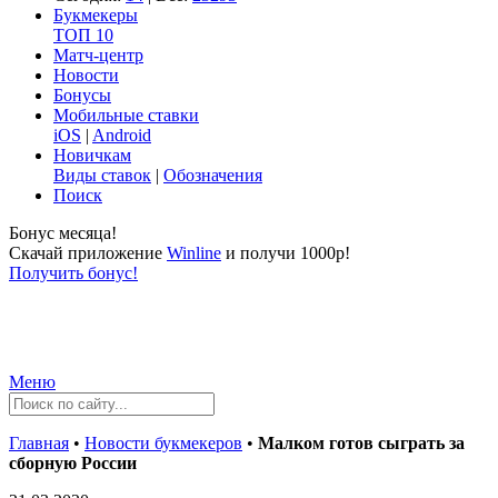
Букмекеры
ТОП 10
Матч-центр
Новости
Бонусы
Мобильные ставки
iOS
|
Android
Новичкам
Виды ставок
|
Обозначения
Поиск
Бонус месяца!
Скачай приложение
Winline
и получи 1000р!
Получить бонус!
Меню
Главная
•
Новости букмекеров
•
Малком готов сыграть за
сборную России