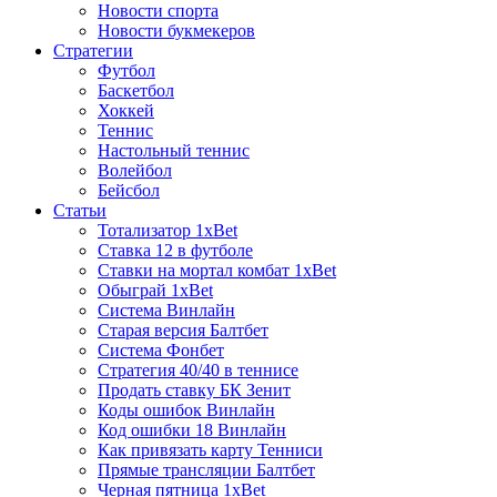
Новости спорта
Новости букмекеров
Стратегии
Футбол
Баскетбол
Хоккей
Теннис
Настольный теннис
Волейбол
Бейсбол
Статьи
Тотализатор 1хBet
Ставка 12 в футболе
Ставки на мортал комбат 1хBet
Обыграй 1хBet
Система Винлайн
Старая версия Балтбет
Система Фонбет
Стратегия 40/40 в теннисе
Продать ставку БК Зенит
Коды ошибок Винлайн
Код ошибки 18 Винлайн
Как привязать карту Тенниси
Прямые трансляции Балтбет
Черная пятница 1xBet