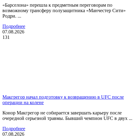
«Барселона» перешла к предметным переговорам по
возможному трансферу полузащитника «Манчестер Сити»
Родри. ...
Подробнее
07.08.2026
131
Макгрегор начал подготовку к возвращению в UFC после
операции на колене
Конор Макгрегор не собирается завершать карьеру после
очередной серьезной травмы. Бывший чемпион UFC в двух ...
Подробнее
07.08.2026