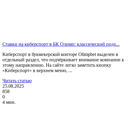
Ставки на киберспорт в БК Олимп: классический подх...
Киберспорт в букмекерской конторе Olimpbet выделен в
отдельный раздел, что подчёркивает внимание компании к
этому направлению. На сайте легко заметить кнопку
«Киберспорт» в верхнем меню, ...
Читать статью
25.08.2025
858
0
4 мин.