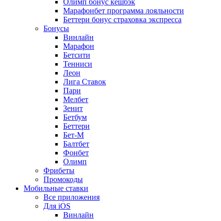
Олимп бонус кешбэк
Марафонбет программа лояльности
Беттери бонус страховка экспресса
Бонусы
Винлайн
Марафон
Бетсити
Тенниси
Леон
Лига Ставок
Пари
Мелбет
Зенит
Бетбум
Беттери
Бет-М
Балтбет
Фонбет
Олимп
Фрибеты
Промокоды
Мобильные ставки
Все приложения
Для iOS
Винлайн