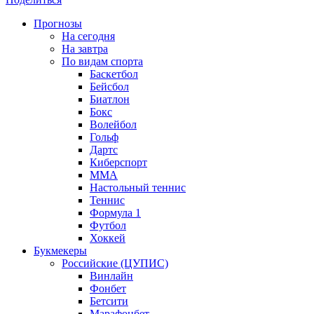
Прогнозы
На сегодня
На завтра
По видам спорта
Баскетбол
Бейсбол
Биатлон
Бокс
Волейбол
Гольф
Дартс
Киберспорт
ММА
Настольный теннис
Теннис
Формула 1
Футбол
Хоккей
Букмекеры
Российские (ЦУПИС)
Винлайн
Фонбет
Бетсити
Марафонбет