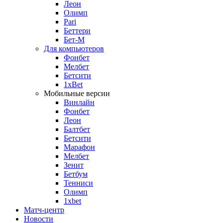
Леон
Олимп
Pari
Беттери
Бет-М
Для компьютеров
Фонбет
Мелбет
Бетсити
1xBet
Мобильные версии
Винлайн
Фонбет
Леон
Балтбет
Бетсити
Марафон
Мелбет
Зенит
Бетбум
Тенниси
Олимп
1xbet
Матч-центр
Новости