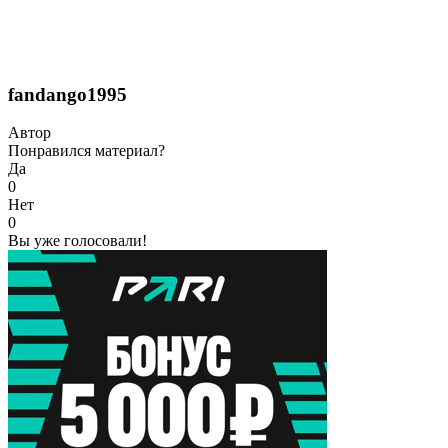
fandango1995
Автор
Понравился материал?
Да
0
Нет
0
Вы уже голосовали!