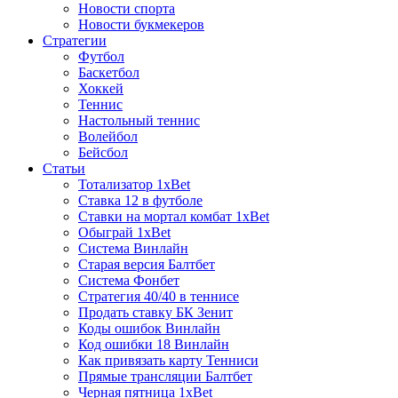
Новости спорта
Новости букмекеров
Стратегии
Футбол
Баскетбол
Хоккей
Теннис
Настольный теннис
Волейбол
Бейсбол
Статьи
Тотализатор 1хBet
Ставка 12 в футболе
Ставки на мортал комбат 1хBet
Обыграй 1хBet
Система Винлайн
Старая версия Балтбет
Система Фонбет
Стратегия 40/40 в теннисе
Продать ставку БК Зенит
Коды ошибок Винлайн
Код ошибки 18 Винлайн
Как привязать карту Тенниси
Прямые трансляции Балтбет
Черная пятница 1xBet