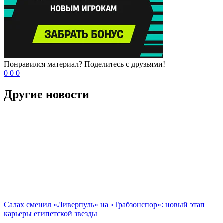
Понравился материал? Поделитесь с друзьями!
0
0
0
Другие новости
Салах сменил «Ливерпуль» на «Трабзонспор»: новый этап
карьеры египетской звезды