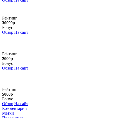
Обзор
На сайт
Рейтинг
30000р
Бонус
Обзор
На сайт
Рейтинг
2000р
Бонус
Обзор
На сайт
Рейтинг
5000р
Бонус
Обзор
На сайт
Комментарии
Метки
Поделиться