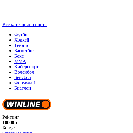
Все категории спорта
Футбол
Хоккей
Теннис
Баскетбол
Бокс
ММА
Киберспорт
Волейбол
Бейсбол
Формула 1
Биатлон
Рейтинг
10000р
Бонус