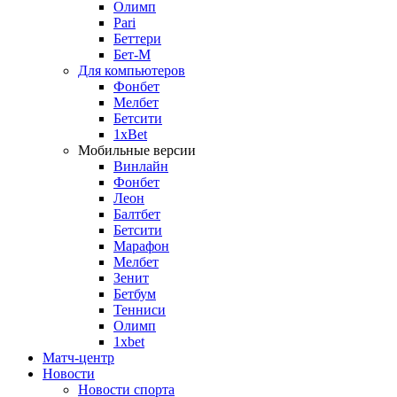
Олимп
Pari
Беттери
Бет-М
Для компьютеров
Фонбет
Мелбет
Бетсити
1xBet
Мобильные версии
Винлайн
Фонбет
Леон
Балтбет
Бетсити
Марафон
Мелбет
Зенит
Бетбум
Тенниси
Олимп
1xbet
Матч-центр
Новости
Новости спорта