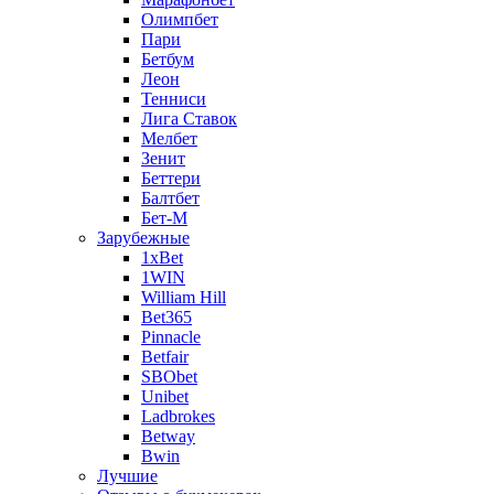
Олимпбет
Пари
Бетбум
Леон
Тенниси
Лига Ставок
Мелбет
Зенит
Беттери
Балтбет
Бет-М
Зарубежные
1xBet
1WIN
William Hill
Bet365
Pinnacle
Betfair
SBObet
Unibet
Ladbrokes
Betway
Bwin
Лучшие