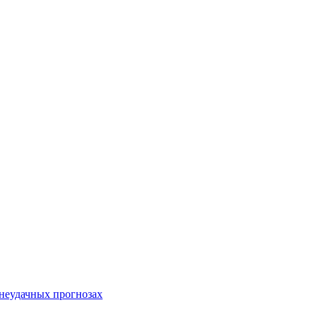
 неудачных прогнозах