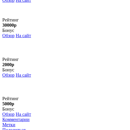
Обзор
На сайт
Рейтинг
30000р
Бонус
Обзор
На сайт
Рейтинг
2000р
Бонус
Обзор
На сайт
Рейтинг
5000р
Бонус
Обзор
На сайт
Комментарии
Метки
Поделиться