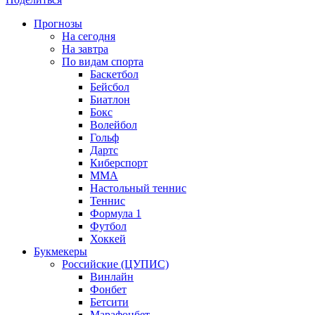
Прогнозы
На сегодня
На завтра
По видам спорта
Баскетбол
Бейсбол
Биатлон
Бокс
Волейбол
Гольф
Дартс
Киберспорт
ММА
Настольный теннис
Теннис
Формула 1
Футбол
Хоккей
Букмекеры
Российские (ЦУПИС)
Винлайн
Фонбет
Бетсити
Марафонбет