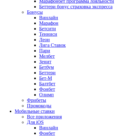
Марафонбет программа лояльности
Беттери бонус страховка экспресса
Бонусы
Винлайн
Марафон
Бетсити
Тенниси
Леон
Лига Ставок
Пари
Мелбет
Зенит
Бетбум
Беттери
Бет-М
Балтбет
Фонбет
Олимп
Фрибеты
Промокоды
Мобильные ставки
Все приложения
Для iOS
Винлайн
Фонбет