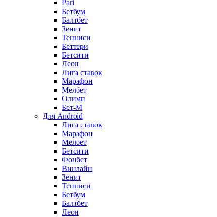
Pari
Бетбум
Балтбет
Зенит
Тенниси
Беттери
Бетсити
Леон
Лига ставок
Марафон
Мелбет
Олимп
Бет-М
Для Android
Лига ставок
Марафон
Мелбет
Бетсити
Фонбет
Винлайн
Зенит
Тенниси
Бетбум
Балтбет
Леон