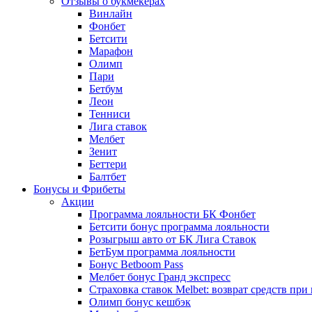
Отзывы о букмекерах
Винлайн
Фонбет
Бетсити
Марафон
Олимп
Пари
Бетбум
Леон
Тенниси
Лига ставок
Мелбет
Зенит
Беттери
Балтбет
Бонусы и Фрибеты
Акции
Программа лояльности БК Фонбет
Бетсити бонус программа лояльности
Розыгрыш авто от БК Лига Ставок
БетБум программа лояльности
Бонус Betboom Pass
Мелбет бонус Гранд экспресс
Страховка ставок Melbet: возврат средств при
Олимп бонус кешбэк