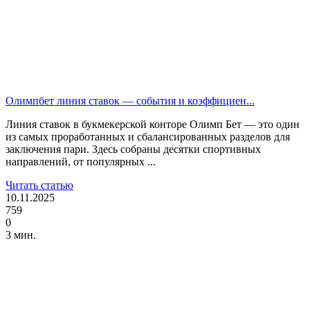
Олимпбет линия ставок — события и коэффициен...
Линия ставок в букмекерской конторе Олимп Бет — это один
из самых проработанных и сбалансированных разделов для
заключения пари. Здесь собраны десятки спортивных
направлений, от популярных ...
Читать статью
10.11.2025
759
0
3 мин.