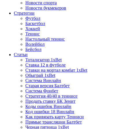
Новости спорта
Новости букмекеров
Стратегии
Футбол
Баскетбол
Хоккей
Теннис
Настольный теннис
Волейбол
Бейсбол
Статьи
Тотализатор 1хBet
Ставка 12 в футболе
Ставки на мортал комбат 1хBet
Обыграй 1хBet
Система Винлайн
Старая версия Балтбет
Система Фонбет
Стратегия 40/40 в теннисе
Продать ставку БК Зенит
Коды ошибок Винлайн
Код ошибки 18 Винлайн
Как привязать карту Тенниси
Прямые трансляции Балтбет
Черная пятница 1xBet