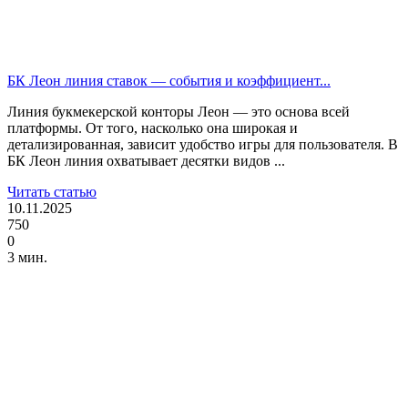
БК Леон линия ставок — события и коэффициент...
Линия букмекерской конторы Леон — это основа всей
платформы. От того, насколько она широкая и
детализированная, зависит удобство игры для пользователя. В
БК Леон линия охватывает десятки видов ...
Читать статью
10.11.2025
750
0
3 мин.