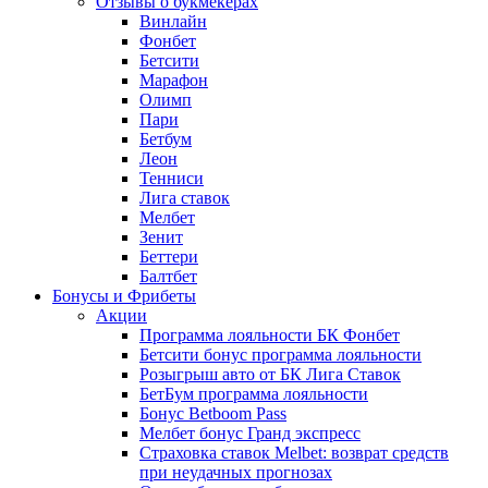
Отзывы о букмекерах
Винлайн
Фонбет
Бетсити
Марафон
Олимп
Пари
Бетбум
Леон
Тенниси
Лига ставок
Мелбет
Зенит
Беттери
Балтбет
Бонусы и Фрибеты
Акции
Программа лояльности БК Фонбет
Бетсити бонус программа лояльности
Розыгрыш авто от БК Лига Ставок
БетБум программа лояльности
Бонус Betboom Pass
Мелбет бонус Гранд экспресс
Страховка ставок Melbet: возврат средств
при неудачных прогнозах