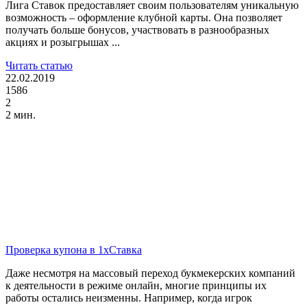
Лига Ставок предоставляет своим пользователям уникальную
возможность – оформление клубной карты. Она позволяет
получать больше бонусов, участвовать в разнообразных
акциях и розыгрышах ...
Читать статью
22.02.2019
1586
2
2 мин.
Проверка купона в 1хСтавка
Даже несмотря на массовый переход букмекерских компаний
к деятельности в режиме онлайн, многие принципы их
работы остались неизменны. Например, когда игрок