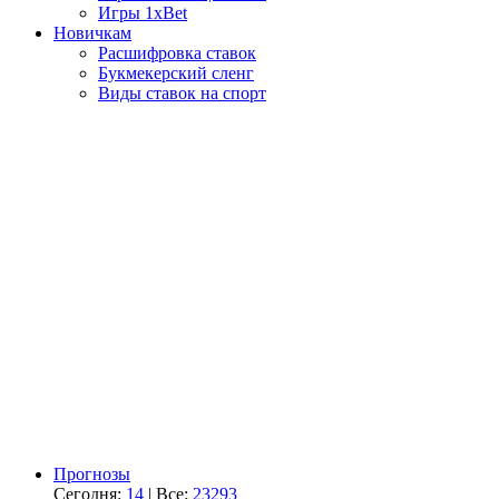
Игры 1xBet
Новичкам
Расшифровка ставок
Букмекерский сленг
Виды ставок на спорт
Прогнозы
Сегодня:
14
| Все:
23293