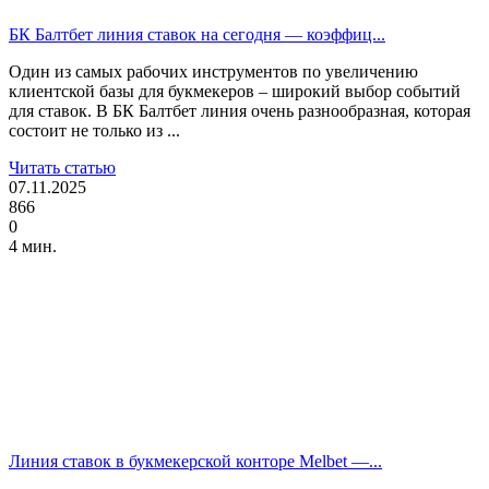
БК Балтбет линия ставок на сегодня — коэффиц...
Один из самых рабочих инструментов по увеличению
клиентской базы для букмекеров – широкий выбор событий
для ставок. В БК Балтбет линия очень разнообразная, которая
состоит не только из ...
Читать статью
07.11.2025
866
0
4 мин.
Линия ставок в букмекерской конторе Melbet —...