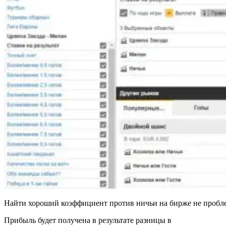
Найти хороший коэффициент против ничьи на бирже не пробл
Прибыль будет получена в результате разницы в