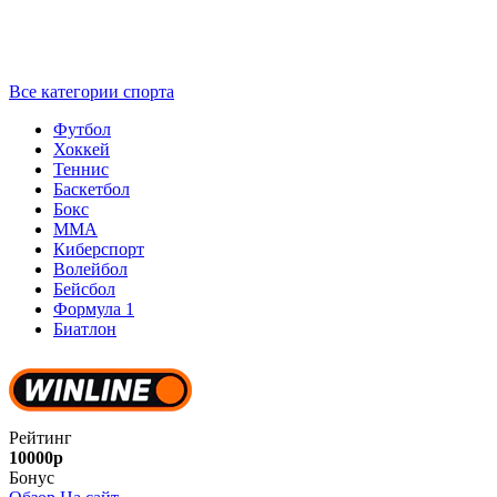
Все категории спорта
Футбол
Хоккей
Теннис
Баскетбол
Бокс
ММА
Киберспорт
Волейбол
Бейсбол
Формула 1
Биатлон
Рейтинг
10000р
Бонус