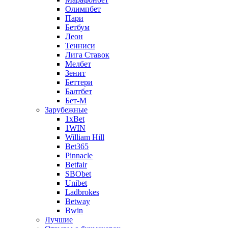
Олимпбет
Пари
Бетбум
Леон
Тенниси
Лига Ставок
Мелбет
Зенит
Беттери
Балтбет
Бет-М
Зарубежные
1xBet
1WIN
William Hill
Bet365
Pinnacle
Betfair
SBObet
Unibet
Ladbrokes
Betway
Bwin
Лучшие