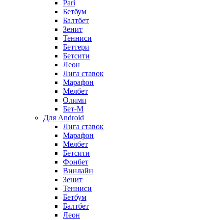
Pari
Бетбум
Балтбет
Зенит
Тенниси
Беттери
Бетсити
Леон
Лига ставок
Марафон
Мелбет
Олимп
Бет-М
Для Android
Лига ставок
Марафон
Мелбет
Бетсити
Фонбет
Винлайн
Зенит
Тенниси
Бетбум
Балтбет
Леон