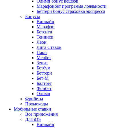
Олимп бонус кешбэк
Марафонбет программа лояльности
Беттери бонус страховка экспресса
Бонусы
Винлайн
Марафон
Бетсити
Тенниси
Леон
Лига Ставок
Пари
Мелбет
Зенит
Бетбум
Беттери
Бет-М
Балтбет
Фонбет
Олимп
Фрибеты
Промокоды
Мобильные ставки
Все приложения
Для iOS
Винлайн