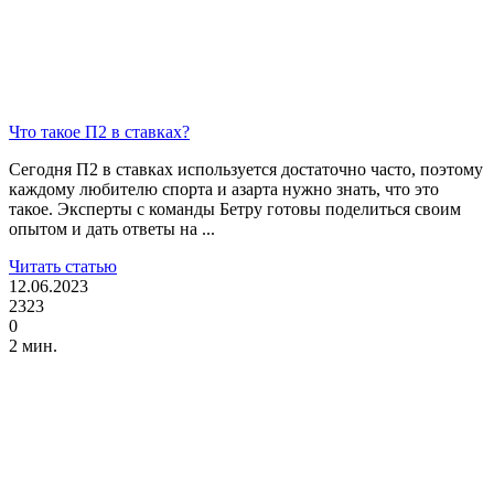
Что такое П2 в ставках?
Сегодня П2 в ставках используется достаточно часто, поэтому
каждому любителю спорта и азарта нужно знать, что это
такое. Эксперты с команды Бетру готовы поделиться своим
опытом и дать ответы на ...
Читать статью
12.06.2023
2323
0
2 мин.