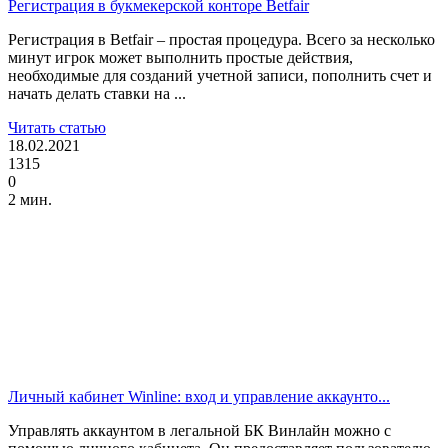
Регистрация в букмекерской конторе Betfair
Регистрация в Betfair – простая процедура. Всего за несколько
минут игрок может выполнить простые действия,
необходимые для созданий учетной записи, пополнить счет и
начать делать ставки на ...
Читать статью
18.02.2021
1315
0
2 мин.
Личный кабинет Winline: вход и управление аккаунто...
Управлять аккаунтом в легальной БК Винлайн можно с