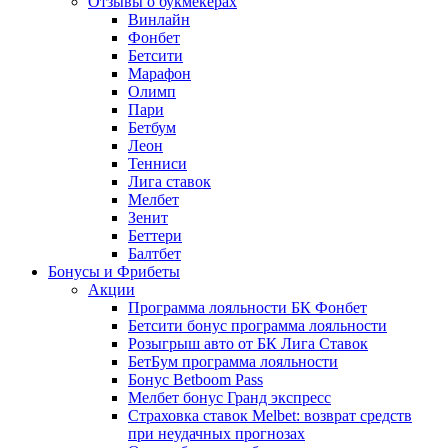
Отзывы о букмекерах
Винлайн
Фонбет
Бетсити
Марафон
Олимп
Пари
Бетбум
Леон
Тенниси
Лига ставок
Мелбет
Зенит
Беттери
Балтбет
Бонусы и Фрибеты
Акции
Программа лояльности БК Фонбет
Бетсити бонус программа лояльности
Розыгрыш авто от БК Лига Ставок
БетБум программа лояльности
Бонус Betboom Pass
Мелбет бонус Гранд экспресс
Страховка ставок Melbet: возврат средств
при неудачных прогнозах