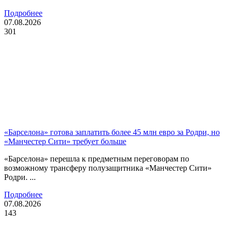
Подробнее
07.08.2026
301
«Барселона» готова заплатить более 45 млн евро за Родри, но
«Манчестер Сити» требует больше
«Барселона» перешла к предметным переговорам по
возможному трансферу полузащитника «Манчестер Сити»
Родри. ...
Подробнее
07.08.2026
143