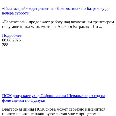
«Галатасарай» ждет решения «Локомотива» по Батракову до
вечера субботы
«Галатасарай» продолжает работу над возможным трансфером
полузащитника «Локомотива» Алексея Батракова. По ...
Подробнее
08.08.2026
288
ПСЖ допускает уход Сафонова или Шевалье через год на
фоне сделки по Судзуки
Вратарская линия ПСЖ снова может серьезно измениться,
причем парижане планируют состав уже с прицелом на ...