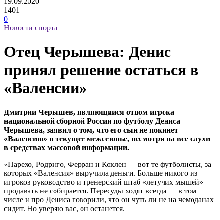
19.09.2020
1401
0
Новости спорта
Отец Черышева: Денис
принял решение остаться в
«Валенсии»
Дмитрий Черышев, являющийся отцом игрока
национальной сборной России по футболу Дениса
Черышева, заявил о том, что его сын не покинет
«Валенсию» в текущее межсезонье, несмотря на все слухи
в средствах массовой информации.
«Парехо, Родриго, Ферран и Коклен — вот те футболисты, за
которых «Валенсия» выручила деньги. Больше никого из
игроков руководство и тренерский штаб «летучих мышей»
продавать не собирается. Пересуды ходят всегда — в том
числе и про Дениса говорили, что он чуть ли не на чемоданах
сидит. Но уверяю вас, он останется.