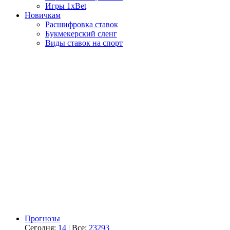
Игры 1xBet
Новичкам
Расшифровка ставок
Букмекерский сленг
Виды ставок на спорт
Прогнозы
Сегодня:
14
| Все:
23293