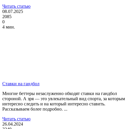
Читать статью
08.07.2025
2085
0
4 мин.
Ставки на гандбол
Многие беттеры незаслуженно обходят ставки на гандбол
стороной. А зря — это увлекательный вид спорта, за которым
интересно следить и на который интересно ставить.
Рассказываем более подробно. ...
Читать статью
26.04.2024