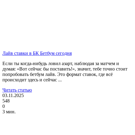
Лайв ставки в БК Бетбум сегодня
Если ты когда-нибудь ловил азарт, наблюдая за матчем и
думая: «Вот сейчас бы поставить!», значит, тебе точно стоит
попробовать бетбум лайв. Это формат ставок, где всё
происходит здесь и сейчас ...
Читать статью
03.11.2025
548
0
3 мин.