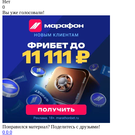
Нет
0
Вы уже голосовали!
Понравился материал? Поделитесь с друзьями!
0
0
0