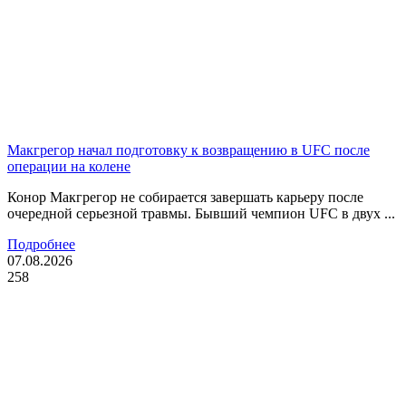
Макгрегор начал подготовку к возвращению в UFC после
операции на колене
Конор Макгрегор не собирается завершать карьеру после
очередной серьезной травмы. Бывший чемпион UFC в двух ...
Подробнее
07.08.2026
258